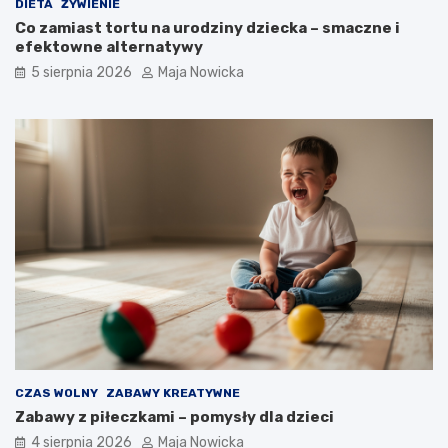
DIETA
ŻYWIENIE
Co zamiast tortu na urodziny dziecka – smaczne i
efektowne alternatywy
5 sierpnia 2026
Maja Nowicka
CZAS WOLNY
ZABAWY KREATYWNE
Zabawy z piłeczkami – pomysły dla dzieci
4 sierpnia 2026
Maja Nowicka