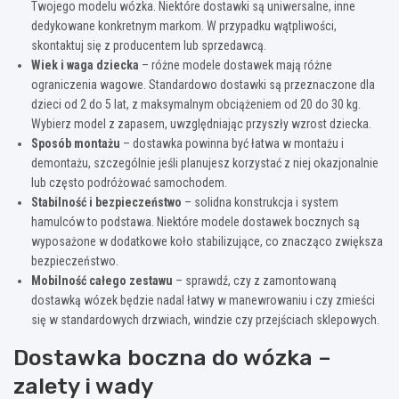
Twojego modelu wózka. Niektóre dostawki są uniwersalne, inne
dedykowane konkretnym markom. W przypadku wątpliwości,
skontaktuj się z producentem lub sprzedawcą.
Wiek i waga dziecka
– różne modele dostawek mają różne
ograniczenia wagowe. Standardowo dostawki są przeznaczone dla
dzieci od 2 do 5 lat, z maksymalnym obciążeniem od 20 do 30 kg.
Wybierz model z zapasem, uwzględniając przyszły wzrost dziecka.
Sposób montażu
– dostawka powinna być łatwa w montażu i
demontażu, szczególnie jeśli planujesz korzystać z niej okazjonalnie
lub często podróżować samochodem.
Stabilność i bezpieczeństwo
– solidna konstrukcja i system
hamulców to podstawa. Niektóre modele dostawek bocznych są
wyposażone w dodatkowe koło stabilizujące, co znacząco zwiększa
bezpieczeństwo.
Mobilność całego zestawu
– sprawdź, czy z zamontowaną
dostawką wózek będzie nadal łatwy w manewrowaniu i czy zmieści
się w standardowych drzwiach, windzie czy przejściach sklepowych.
Dostawka boczna do wózka –
zalety i wady