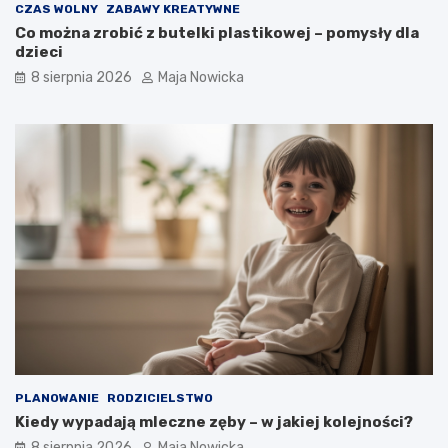
CZAS WOLNY
ZABAWY KREATYWNE
Co można zrobić z butelki plastikowej – pomysły dla
dzieci
8 sierpnia 2026
Maja Nowicka
PLANOWANIE
RODZICIELSTWO
Kiedy wypadają mleczne zęby – w jakiej kolejności?
8 sierpnia 2026
Maja Nowicka