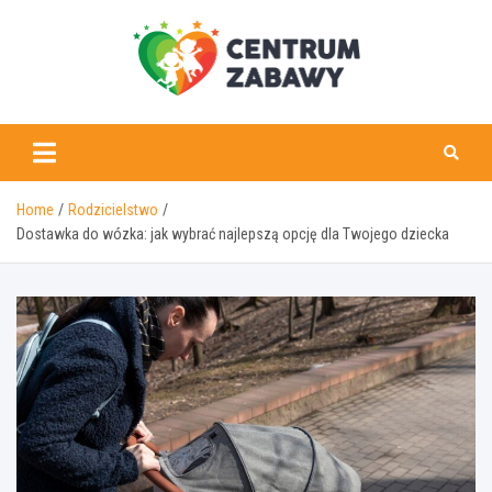
Skip
to
content
centrumzabawy.pl
Home
Rodzicielstwo
Dostawka do wózka: jak wybrać najlepszą opcję dla Twojego dziecka