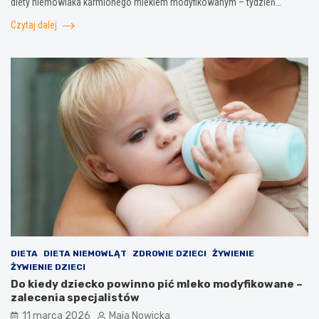
diety niemowlaka karmionego mlekiem modyfikowanym – tydzień…
Czytaj dalej
DIETA
DIETA NIEMOWLĄT
ZDROWIE DZIECI
ŻYWIENIE
ŻYWIENIE DZIECI
Do kiedy dziecko powinno pić mleko modyfikowane –
zalecenia specjalistów
11 marca 2026
Maja Nowicka