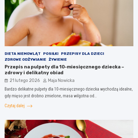
DIETA NIEMOWLĄT
POSIŁKI
PRZEPISY DLA DZIECI
ZDROWE ODŻYWIANIE
ŻYWIENIE
Przepis na pulpety dla 10-miesięcznego dziecka –
zdrowy i delikatny obiad
21 lutego 2026
Maja Nowicka
Bardzo delikatne pulpety dla 10-miesięcznego dziecka wychodzą idealne,
gdy mięso jest drobno zmielone, masa wilgotna od…
Czytaj dalej