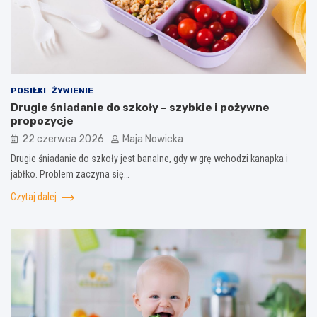
POSIŁKI
ŻYWIENIE
Drugie śniadanie do szkoły – szybkie i pożywne
propozycje
22 czerwca 2026
Maja Nowicka
Drugie śniadanie do szkoły jest banalne, gdy w grę wchodzi kanapka i
jabłko. Problem zaczyna się…
Czytaj dalej