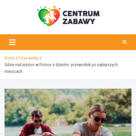
Skip
to
content
centrumzabawy.pl
Home
Czas wolny
Gdzie nad jezioro w Polsce z dziećmi: przewodnik po najlepszych
miejscach