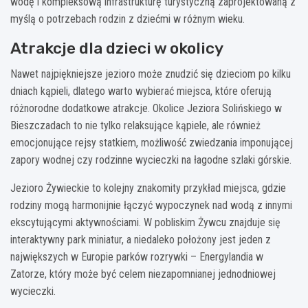
wodę i kompleksową infrastrukturę turystyczną zaprojektowaną z
myślą o potrzebach rodzin z dziećmi w różnym wieku.
Atrakcje dla dzieci w okolicy
Nawet najpiękniejsze jezioro może znudzić się dzieciom po kilku
dniach kąpieli, dlatego warto wybierać miejsca, które oferują
różnorodne dodatkowe atrakcje. Okolice Jeziora Solińskiego w
Bieszczadach to nie tylko relaksujące kąpiele, ale również
emocjonujące rejsy statkiem, możliwość zwiedzania imponującej
zapory wodnej czy rodzinne wycieczki na łagodne szlaki górskie.
Jezioro Żywieckie to kolejny znakomity przykład miejsca, gdzie
rodziny mogą harmonijnie łączyć wypoczynek nad wodą z innymi
ekscytującymi aktywnościami. W pobliskim Żywcu znajduje się
interaktywny park miniatur, a niedaleko położony jest jeden z
największych w Europie parków rozrywki – Energylandia w
Zatorze, który może być celem niezapomnianej jednodniowej
wycieczki.