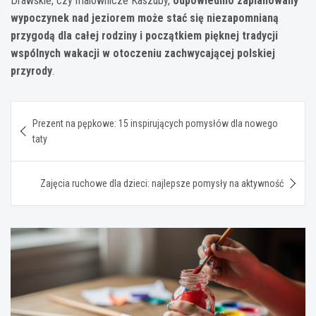
Drawskie, czy malownicze Kaszuby,
odpowiednio zaplanowany
wypoczynek nad jeziorem może stać się niezapomnianą
przygodą dla całej rodziny i początkiem pięknej tradycji
wspólnych wakacji w otoczeniu zachwycającej polskiej
przyrody
.
Nawigacja
Prezent na pępkowe: 15 inspirujących pomysłów dla nowego
wpisu
taty
Zajęcia ruchowe dla dzieci: najlepsze pomysły na aktywność