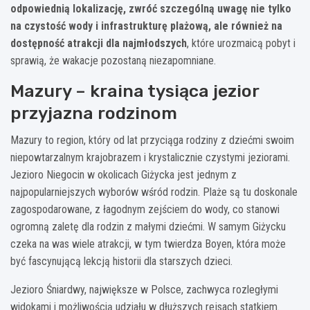
odpowiednią lokalizację, zwróć szczególną uwagę nie tylko
na czystość wody i infrastrukturę plażową, ale również na
dostępność atrakcji dla najmłodszych
, które urozmaicą pobyt i
sprawią, że wakacje pozostaną niezapomniane.
Mazury – kraina tysiąca jezior
przyjazna rodzinom
Mazury to region, który od lat przyciąga rodziny z dziećmi swoim
niepowtarzalnym krajobrazem i krystalicznie czystymi jeziorami.
Jezioro Niegocin w okolicach Giżycka jest jednym z
najpopularniejszych wyborów wśród rodzin. Plaże są tu doskonale
zagospodarowane, z łagodnym zejściem do wody, co stanowi
ogromną zaletę dla rodzin z małymi dziećmi. W samym Giżycku
czeka na was wiele atrakcji, w tym twierdza Boyen, która może
być fascynującą lekcją historii dla starszych dzieci.
Jezioro Śniardwy, największe w Polsce, zachwyca rozległymi
widokami i możliwością udziału w dłuższych rejsach statkiem.