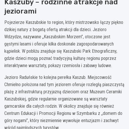
Kaszuby – rodzinne atrakcje nad
jeziorami
Pojezierze Kaszubskie to region, który mistrzowsko łączy piękno
dzikiej natury z bogatą ofertą atrakcji dla dzieci. Jezioro
Wdzydze, nazywane „Kaszubskim Morzem”, otoczone jest
gęstymi lasami i oferuje kilka doskonale zagospodarowanych
kąpielisk. W pobliżu znajduje się Kaszubski Park Etnograficzny,
gdzie dzieci mogą poznać tradycyjną kulturę regionu poprzez
interaktywne warsztaty, pokazy rzemiosła i zabawy ludowe.
Jezioro Raduńskie to kolejna perełka Kaszub. Miejscowość
Chmielno położona nad tym jeziorem oferuje rozległą piaszczystą
plażę z infrastrukturą przyjazną dzieciom oraz Muzeum Ceramiki
Kaszubskiej, gdzie regularnie organizowane są warsztaty
garncarskie dla całych rodzin. W okolicy znajduje się również
Centrum Edukacji i Promocji Regionu w Szymbarku z „domem do
góry nogami”, który niezmiennie wywołuje entuzjazm i zachwyt
wśród najmłodszych turystów.