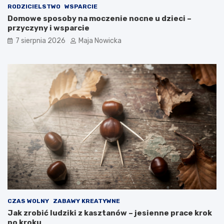
RODZICIELSTWO
WSPARCIE
Domowe sposoby na moczenie nocne u dzieci –
przyczyny i wsparcie
7 sierpnia 2026
Maja Nowicka
CZAS WOLNY
ZABAWY KREATYWNE
Jak zrobić ludziki z kasztanów – jesienne prace krok
po kroku