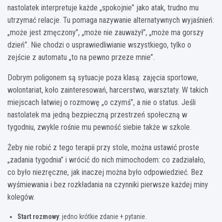
nastolatek interpretuje każde „spokojnie” jako atak, trudno mu
utrzymać relacje. Tu pomaga nazywanie alternatywnych wyjaśnień:
„może jest zmęczony”, „może nie zauważył”, „może ma gorszy
dzień”. Nie chodzi o usprawiedliwianie wszystkiego, tylko o
zejście z automatu „to na pewno przeze mnie”.
Dobrym poligonem są sytuacje poza klasą: zajęcia sportowe,
wolontariat, koło zainteresowań, harcerstwo, warsztaty. W takich
miejscach łatwiej o rozmowę „o czymś”, a nie o status. Jeśli
nastolatek ma jedną bezpieczną przestrzeń społeczną w
tygodniu, zwykle rośnie mu pewność siebie także w szkole.
Żeby nie robić z tego terapii przy stole, można ustawić proste
„zadania tygodnia” i wrócić do nich mimochodem: co zadziałało,
co było niezręczne, jak inaczej można było odpowiedzieć. Bez
wyśmiewania i bez rozkładania na czynniki pierwsze każdej miny
kolegów.
Start rozmowy
: jedno krótkie zdanie + pytanie.