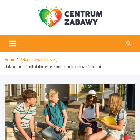
Skip
to
content
centrumzabawy.pl
Home
Relacje rówieśnicze
Jak pomóc nastolatkowi w kontaktach z rówieśnikami