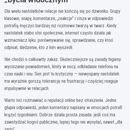
Dla wielu nastolatków relacje nie kończą się po dzwonku. Grupy
klasowe, snapy, komentarze, „reakcje” i cisza w odpowiedzi
potrafią męczyć bardziej niż rozmowa twarzą w twarz. Kiedy
nastolatek słabo stoi społecznie, internet często działa jak
wzmacniacz lęku: porównywanie się, sprawdzanie, czy ktoś
odpisał, śledzenie, kto z kim wyszedł.
Nie chodzi o całkowity zakaz. Skuteczniejsze są zasady higieny:
wyciszanie powiadomień, limity w nocy, odkładanie telefonu na
czas nauki i snu. Sen jest tu krytyczny — niewyspany nastolatek
ma wyraźnie gorszą tolerancję na frustrację i częściej reaguje
impulsywnie w relacjach.
Warto też rozmawiać o reputacji online bez straszenia. Jedna
głupia odpowiedź, jeden komentarz napisany w emocjach potrafi
krążyć tygodniami. Dobrze działa prosta zasada: jeśli coś ma
zawstydzać kogoś publicznie, lepiej tego nie wysyłać, nawet „dla
żartu”.