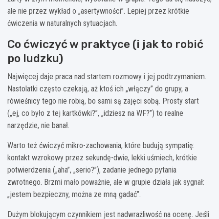
ale nie przez wykład o „asertywności”. Lepiej przez krótkie
ćwiczenia w naturalnych sytuacjach.
Co ćwiczyć w praktyce (i jak to robić
po ludzku)
Najwięcej daje praca nad startem rozmowy i jej podtrzymaniem.
Nastolatki często czekają, aż ktoś ich „włączy” do grupy, a
rówieśnicy tego nie robią, bo sami są zajęci sobą. Prosty start
(„ej, co było z tej kartkówki?”, „idziesz na WF?”) to realne
narzędzie, nie banał.
Warto też ćwiczyć mikro-zachowania, które budują sympatię:
kontakt wzrokowy przez sekundę-dwie, lekki uśmiech, krótkie
potwierdzenia („aha”, „serio?”), zadanie jednego pytania
zwrotnego. Brzmi mało poważnie, ale w grupie działa jak sygnał:
„jestem bezpieczny, można ze mną gadać”.
Dużym blokującym czynnikiem jest nadwrażliwość na ocenę. Jeśli