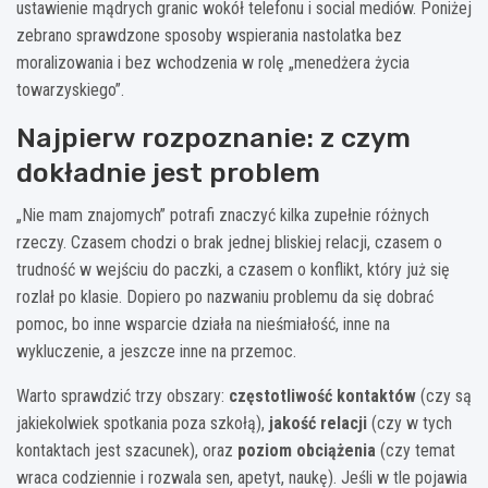
ustawienie mądrych granic wokół telefonu i social mediów. Poniżej
zebrano sprawdzone sposoby wspierania nastolatka bez
moralizowania i bez wchodzenia w rolę „menedżera życia
towarzyskiego”.
Najpierw rozpoznanie: z czym
dokładnie jest problem
„Nie mam znajomych” potrafi znaczyć kilka zupełnie różnych
rzeczy. Czasem chodzi o brak jednej bliskiej relacji, czasem o
trudność w wejściu do paczki, a czasem o konflikt, który już się
rozlał po klasie. Dopiero po nazwaniu problemu da się dobrać
pomoc, bo inne wsparcie działa na nieśmiałość, inne na
wykluczenie, a jeszcze inne na przemoc.
Warto sprawdzić trzy obszary:
częstotliwość kontaktów
(czy są
jakiekolwiek spotkania poza szkołą),
jakość relacji
(czy w tych
kontaktach jest szacunek), oraz
poziom obciążenia
(czy temat
wraca codziennie i rozwala sen, apetyt, naukę). Jeśli w tle pojawia