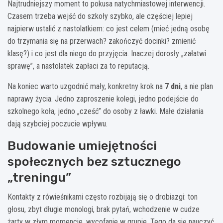
Najtrudniejszy moment to pokusa natychmiastowej interwencji.
Czasem trzeba wejść do szkoły szybko, ale częściej lepiej
najpierw ustalić z nastolatkiem: co jest celem (mieć jedną osobę
do trzymania się na przerwach? zakończyć docinki? zmienić
klasę?) i co jest dla niego do przyjęcia. Inaczej dorosły „załatwi
sprawę”, a nastolatek zapłaci za to reputacją.
Na koniec warto uzgodnić mały, konkretny krok na
7 dni
, a nie plan
naprawy życia. Jedno zaproszenie kolegi, jedno podejście do
szkolnego koła, jedno „cześć” do osoby z ławki. Małe działania
dają szybciej poczucie wpływu.
Budowanie umiejętności
społecznych bez sztucznego
„treningu”
Kontakty z rówieśnikami często rozbijają się o drobiazgi: ton
głosu, zbyt długie monologi, brak pytań, wchodzenie w cudze
żarty w złym momencie, wycofanie w grupie. Tego da się nauczyć,