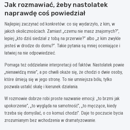
Jak rozmawiać, żeby nastolatek
naprawdę coś powiedział
Najlepiej zaczynać od konkretów: co się wydarzyło, z kim, w
jakich okolicznościach. Zamiast „czemu nie masz znajomych?”,
lepiej „kto dziś siedział z tobą na przerwie?” albo „z kim zwykle
jesteś w drodze do domu?”. Takie pytania są mniej oceniające i
łatwiej na nie odpowiedzieć.
Pomaga też oddzielanie interpretacji od faktów. Nastolatek powie
„nienawidzą mnie”, a po chwili okaże się, że chodzi o dwie osoby,
które śmieją się w jego stronę. To nie umniejsza bólu, tylko
pozwala ustalić skalę i kierunek działania.
W rozmowie dobrze robi proste nazwanie emocji: „to brzmi jak
upokorzenie”, „to wygląda na samotność”, „to męczące, kiedy
trzeba się domyślać, o co komuś chodzi”. Daje to poczucie bycia
zrozumianym bez wchodzenia w dramatyzowanie.