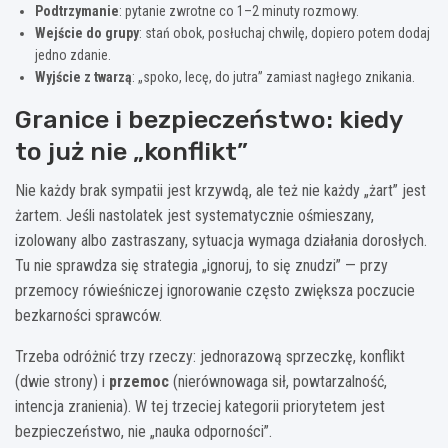
Podtrzymanie
: pytanie zwrotne co 1–2 minuty rozmowy.
Wejście do grupy
: stań obok, posłuchaj chwilę, dopiero potem dodaj
jedno zdanie.
Wyjście z twarzą
: „spoko, lecę, do jutra” zamiast nagłego znikania.
Granice i bezpieczeństwo: kiedy
to już nie „konflikt”
Nie każdy brak sympatii jest krzywdą, ale też nie każdy „żart” jest
żartem. Jeśli nastolatek jest systematycznie ośmieszany,
izolowany albo zastraszany, sytuacja wymaga działania dorosłych.
Tu nie sprawdza się strategia „ignoruj, to się znudzi” — przy
przemocy rówieśniczej ignorowanie często zwiększa poczucie
bezkarności sprawców.
Trzeba odróżnić trzy rzeczy: jednorazową sprzeczkę, konflikt
(dwie strony) i
przemoc
(nierównowaga sił, powtarzalność,
intencja zranienia). W tej trzeciej kategorii priorytetem jest
bezpieczeństwo, nie „nauka odporności”.