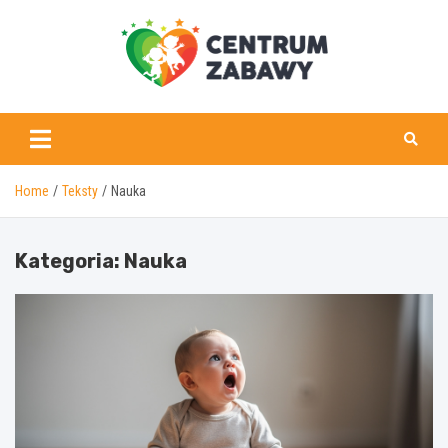
Skip
to
content
centrumzabawy.pl
Home
Teksty
Nauka
Kategoria:
Nauka