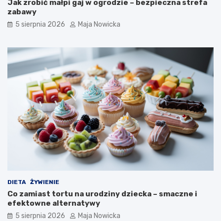
Jak zrobić małpi gaj w ogrodzie – bezpieczna strefa
zabawy
5 sierpnia 2026
Maja Nowicka
DIETA
ŻYWIENIE
Co zamiast tortu na urodziny dziecka – smaczne i
efektowne alternatywy
5 sierpnia 2026
Maja Nowicka