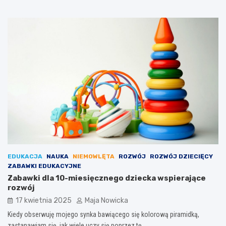
EDUKACJA
NAUKA
NIEMOWLĘTA
ROZWÓJ
ROZWÓJ DZIECIĘCY
ZABAWKI EDUKACYJNE
Zabawki dla 10-miesięcznego dziecka wspierające
rozwój
17 kwietnia 2025
Maja Nowicka
Kiedy obserwuję mojego synka bawiącego się kolorową piramidką,
zastanawiam się, jak wiele uczy się poprzez tę…