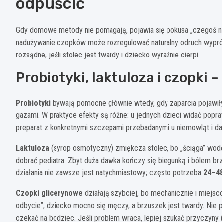
odpuścić
Gdy domowe metody nie pomagają, pojawia się pokusa „czegoś na 
nadużywanie czopków może rozregulować naturalny odruch wypróżn
rozsądne, jeśli stolec jest twardy i dziecko wyraźnie cierpi.
Probiotyki, laktuloza i czopki – 
Probiotyki
bywają pomocne głównie wtedy, gdy zaparcia pojawiły 
gazami. W praktyce efekty są różne: u jednych dzieci widać poprawę
preparat z konkretnymi szczepami przebadanymi u niemowląt i d
Laktuloza
(syrop osmotyczny) zmiękcza stolec, bo „ściąga” wodę 
dobrać pediatra. Zbyt duża dawka kończy się biegunką i bólem br
działania nie zawsze jest natychmiastowy; często potrzeba
24–48
Czopki glicerynowe
działają szybciej, bo mechanicznie i miejsco
odbycie”, dziecko mocno się męczy, a brzuszek jest twardy. Nie p
czekać na bodziec. Jeśli problem wraca, lepiej szukać przyczyny (p