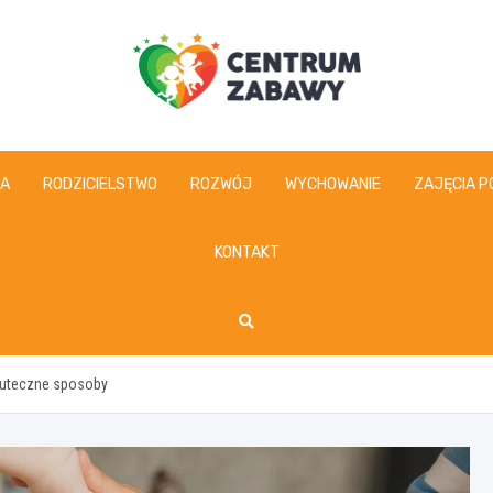
centrumzabawy.pl
IA
RODZICIELSTWO
ROZWÓJ
WYCHOWANIE
ZAJĘCIA P
KONTAKT
kuteczne sposoby