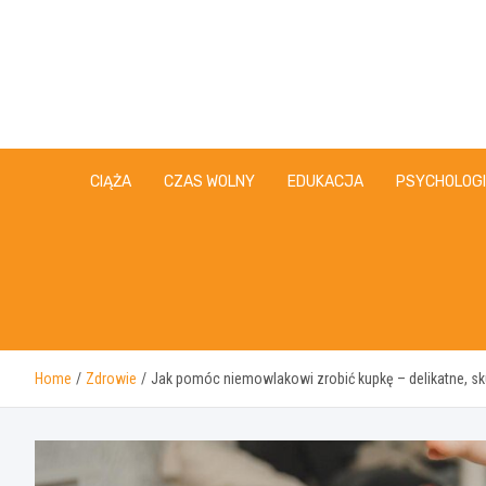
Skip
to
content
CIĄŻA
CZAS WOLNY
EDUKACJA
PSYCHOLOG
Home
Zdrowie
Jak pomóc niemowlakowi zrobić kupkę – delikatne, s