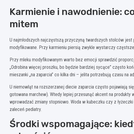
Karmienie i nawodnienie: co
mitem
U najmłodszych najczęstszą przyczyną twardszych stolców jest
modyfikowane. Przy karmieniu piersią zwykle wystarczy częstsze 
Przy mleku modyfikowanym warto bez emocji sprawdzić proporcje:
„Odrobina więcej proszku, bo będzie bardziej sycące” często koń
mieszanki „na zaparcia” co kilka dni – jelita potrzebują czasu na 
U niemowląt na rozszerzanej diecie zaparcia często pojawiają się
gotowana marchew). Wtedy lepiej przesunąć akcent na produkty ws
wprowadzać zmiany stopniowo. Woda w kubeczku czy z łyżeczki b
zaleceń pediatry.
Środki wspomagające: kiedy 