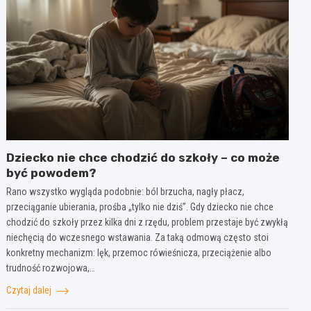
Dziecko nie chce chodzić do szkoły – co może
być powodem?
Rano wszystko wygląda podobnie: ból brzucha, nagły płacz,
przeciąganie ubierania, prośba „tylko nie dziś”. Gdy dziecko nie chce
chodzić do szkoły przez kilka dni z rzędu, problem przestaje być zwykłą
niechęcią do wczesnego wstawania. Za taką odmową często stoi
konkretny mechanizm: lęk, przemoc rówieśnicza, przeciążenie albo
trudność rozwojowa,…
Czytaj dalej