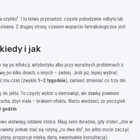
szybko”. I tu łatwo przesadzić: częste pobudzanie odbytu lub
iania. Z drugiej strony, czasem wsparcie farmakologiczne jest
kiedy i jak
się po infekcji, antybiotyku albo przy wyraźnych problemach z
 po kilku dniach, u innych – żadnej. Jeśli już, lepiej wybrać
ać mu czas (zwykle
1–2 tygodnie
), zamiast zmieniać co trzy dni.
do jelita. To częsty wybór u niemowląt, ale dawkę powinien
zucha, zbyt mała – brakiem efektu. Warto wiedzieć, że początek
 godzin
.
wo ułatwiają oddanie stolca. Mają sens doraźnie, gdy stolec „stoi w
owinny jednak stać się rutyną „co dwa dni”, bo jelito może zacząć
łyny, proporcje mleka, dieta, ewentualnie konsultacja).