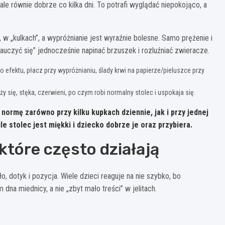
le równie dobrze co kilka dni. To potrafi wyglądać niepokojąco, a
, w „kulkach”, a wypróżnianie jest wyraźnie bolesne. Samo prężenie i
auczyć się” jednocześnie napinać brzuszek i rozluźniać zwieracze.
o efektu, płacz przy wypróżnianiu, ślady krwi na papierze/pieluszce przy
y się, stęka, czerwieni, po czym robi normalny stolec i uspokaja się.
ormę zarówno przy kilku kupkach dziennie, jak i przy jednej
le stolec jest miękki i dziecko dobrze je oraz przybiera.
które często działają
, dotyk i pozycja. Wiele dzieci reaguje na nie szybko, bo
dna miednicy, a nie „zbyt mało treści” w jelitach.