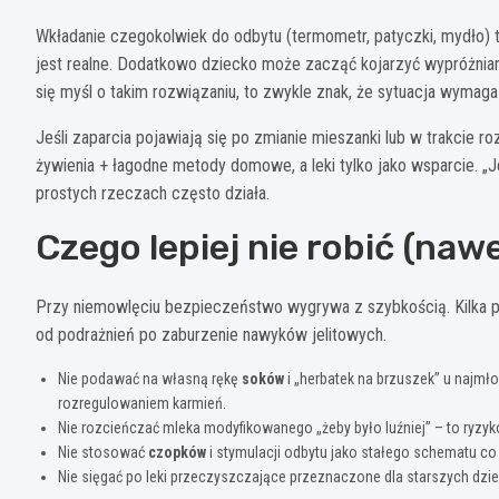
Wkładanie czegokolwiek do odbytu (termometr, patyczki, mydło) t
jest realne. Dodatkowo dziecko może zacząć kojarzyć wypróżniani
się myśl o takim rozwiązaniu, to zwykle znak, że sytuacja wymaga
Jeśli zaparcia pojawiają się po zmianie mieszanki lub w trakcie roz
żywienia + łagodne metody domowe, a leki tylko jako wsparcie. „
prostych rzeczach często działa.
Czego lepiej nie robić (nawet
Przy niemowlęciu bezpieczeństwo wygrywa z szybkością. Kilka po
od podrażnień po zaburzenie nawyków jelitowych.
Nie podawać na własną rękę
soków
i „herbatek na brzuszek” u najmł
rozregulowaniem karmień.
Nie rozcieńczać mleka modyfikowanego „żeby było luźniej” – to ryzyko
Nie stosować
czopków
i stymulacji odbytu jako stałego schematu co k
Nie sięgać po leki przeczyszczające przeznaczone dla starszych dzie