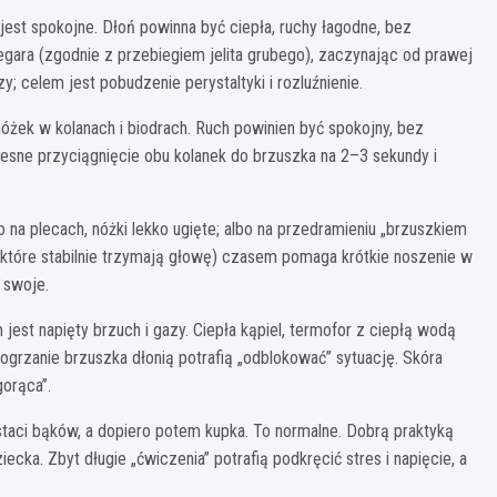
 jest spokojne. Dłoń powinna być ciepła, ruchy łagodne, bez
gara (zgodnie z przebiegiem jelita grubego), zaczynając od prawej
y; celem jest pobudzenie perystaltyki i rozluźnienie.
óżek w kolanach i biodrach. Ruch powinien być spokojny, bez
czesne przyciągnięcie obu kolanek do brzuszka na 2–3 sekundy i
o na plecach, nóżki lekko ugięte; albo na przedramieniu „brzuszkiem
t (które stabilnie trzymają głowę) czasem pomaga krótkie noszenie w
 swoje.
st napięty brzuch i gazy. Ciepła kąpiel, termofor z ciepłą wodą
 ogrzanie brzuszka dłonią potrafią „odblokować” sytuację. Skóra
gorąca”.
ostaci bąków, a dopiero potem kupka. To normalne. Dobrą praktyką
cka. Zbyt długie „ćwiczenia” potrafią podkręcić stres i napięcie, a