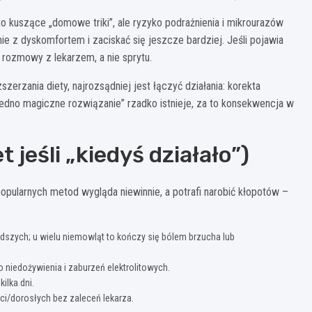
o kuszące „domowe triki”, ale ryzyko podrażnienia i mikrourazów
e z dyskomfortem i zaciskać się jeszcze bardziej. Jeśli pojawia
 rozmowy z lekarzem, a nie sprytu.
szerzania diety, najrozsądniej jest łączyć działania: korekta
Jedno magiczne rozwiązanie” rzadko istnieje, za to konsekwencja w
 jeśli „kiedyś działało”)
pularnych metod wygląda niewinnie, a potrafi narobić kłopotów –
odszych; u wielu niemowląt to kończy się bólem brzucha lub
 niedożywienia i zaburzeń elektrolitowych.
ilka dni.
ci/dorosłych bez zaleceń lekarza.