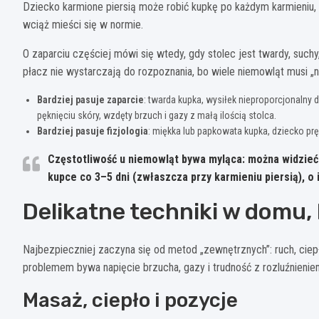
Dziecko karmione piersią może robić kupkę po każdym karmieniu, a
wciąż mieści się w normie.
O zaparciu częściej mówi się wtedy, gdy stolec jest twardy, suchy
płacz nie wystarczają do rozpoznania, bo wiele niemowląt musi „n
Bardziej pasuje zaparcie
: twarda kupka, wysiłek nieproporcjonalny d
pęknięciu skóry, wzdęty brzuch i gazy z małą ilością stolca.
Bardziej pasuje fizjologia
: miękka lub papkowata kupka, dziecko pręż
Częstotliwość
u niemowląt bywa myląca: można widzieć n
kupce co
3–5 dni
(zwłaszcza przy karmieniu piersią), o i
Delikatne techniki w domu, 
Najbezpieczniej zaczyna się od metod „zewnętrznych”: ruch, ciepło
problemem bywa napięcie brzucha, gazy i trudność z rozluźnieniem 
Masaż, ciepło i pozycje