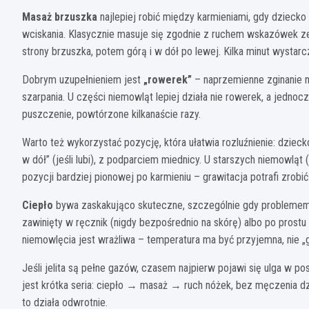
Masaż brzuszka
najlepiej robić między karmieniami, gdy dziecko
wciskania. Klasycznie masuje się zgodnie z ruchem wskazówek ze
strony brzuszka, potem górą i w dół po lewej. Kilka minut wystarcz
Dobrym uzupełnieniem jest
„rowerek”
– naprzemienne zginanie n
szarpania. U części niemowląt lepiej działa nie rowerek, a jedno
puszczenie, powtórzone kilkanaście razy.
Warto też wykorzystać pozycję, która ułatwia rozluźnienie: dzieck
w dół” (jeśli lubi), z podparciem miednicy. U starszych niemowlą
pozycji bardziej pionowej po karmieniu – grawitacja potrafi zrobić
Ciepło
bywa zaskakująco skuteczne, szczególnie gdy problemem je
zawinięty w ręcznik (nigdy bezpośrednio na skórę) albo po prostu
niemowlęcia jest wrażliwa – temperatura ma być przyjemna, nie „
Jeśli jelita są pełne gazów, czasem najpierw pojawi się ulga w p
jest krótka seria: ciepło → masaż → ruch nóżek, bez męczenia dzie
to działa odwrotnie.