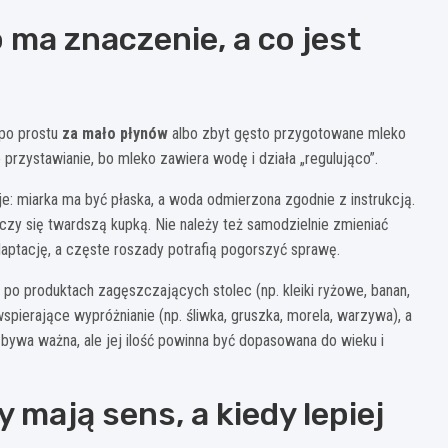
 ma znaczenie, a co jest
 po prostu
za mało płynów
albo zbyt gęsto przygotowane mleko
przystawianie, bo mleko zawiera wodę i działa „regulująco”.
 miarka ma być płaska, a woda odmierzona zgodnie z instrukcją.
czy się twardszą kupką. Nie należy też samodzielnie zmieniać
adaptację, a częste roszady potrafią pogorszyć sprawę.
 po produktach zagęszczających stolec (np. kleiki ryżowe, banan,
pierające wypróżnianie (np. śliwka, gruszka, morela, warzywa), a
ywa ważna, ale jej ilość powinna być dopasowana do wieku i
mają sens, a kiedy lepiej