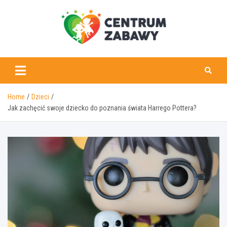
Skip
to
content
centrumzabawy.pl
Home
Dzieci
Jak zachęcić swoje dziecko do poznania świata Harrego Pottera?