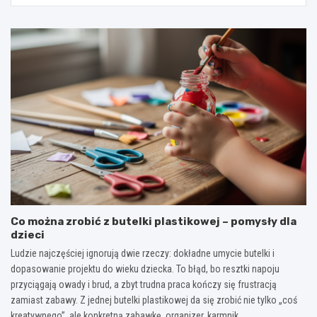
Co można zrobić z butelki plastikowej – pomysły dla
dzieci
Ludzie najczęściej ignorują dwie rzeczy: dokładne umycie butelki i
dopasowanie projektu do wieku dziecka. To błąd, bo resztki napoju
przyciągają owady i brud, a zbyt trudna praca kończy się frustracją
zamiast zabawy. Z jednej butelki plastikowej da się zrobić nie tylko „coś
kreatywnego”, ale konkretną zabawkę, organizer, karmnik…