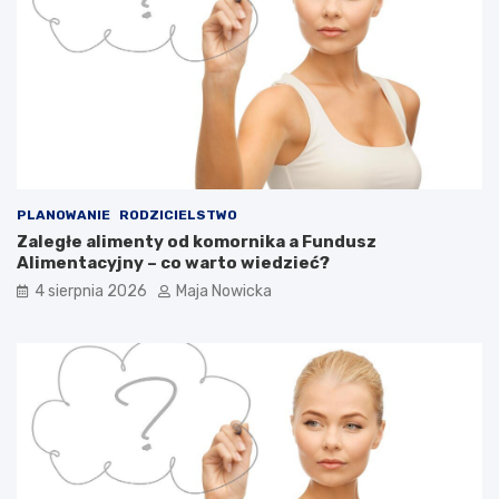
PLANOWANIE
RODZICIELSTWO
Zaległe alimenty od komornika a Fundusz
Alimentacyjny – co warto wiedzieć?
4 sierpnia 2026
Maja Nowicka