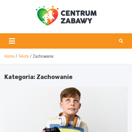
Skip
to
content
centrumzabawy.pl
Home
Teksty
Zachowanie
Kategoria:
Zachowanie