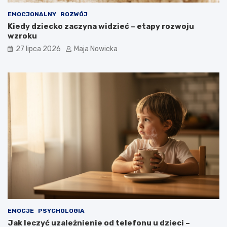
EMOCJONALNY
ROZWÓJ
Kiedy dziecko zaczyna widzieć – etapy rozwoju
wzroku
27 lipca 2026
Maja Nowicka
EMOCJE
PSYCHOLOGIA
Jak leczyć uzależnienie od telefonu u dzieci –