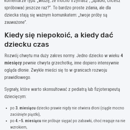
komentarze typu: „widzę, że mocno trzymasz”, „upadło, chcesz
spróbować jeszcze raz?”. To bardzo proste zdania, ale dla
dziecka stają się ważnym komunikatem: „twoje próby są
zauważone”.
Kiedy się niepokoić, a kiedy dać
dziecku czas
Rozwój chwytu ma duży zakres normy. Jedno dziecko w wieku
4
miesięcy
pewnie chwyta grzechotkę, inne dopiero intensywnie
ogląda dłonie. Zwykle mieści się to w granicach rozwoju
prawidłowego.
Sygnały, które warto skonsultować z pediatrą lub fizjoterapeutą
dziecięcym:
po
3. miesiącu
dziecko prawie nigdy nie otwiera dłoni (ciągle mocno
zaciśnięte piąstki),
po
4.–5. miesiącu
nie próbuje sięgać po zabawki, choć reaguje na nie
wzrokiem,