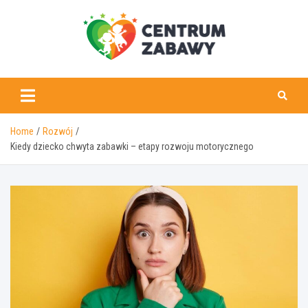
Skip
to
content
centrumzabawy.pl
Home
Rozwój
Kiedy dziecko chwyta zabawki – etapy rozwoju motorycznego