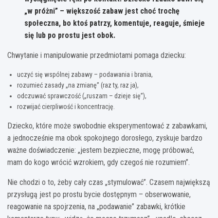
„w próżni” – większość zabaw jest choć trochę
społeczna, bo ktoś patrzy, komentuje, reaguje, śmieje
się lub po prostu jest obok.
Chwytanie i manipulowanie przedmiotami pomaga dziecku:
uczyć się wspólnej zabawy – podawania i brania,
rozumieć zasady „na zmianę” (raz ty, raz ja),
odczuwać sprawczość („ruszam – dzieje się”),
rozwijać cierpliwość i koncentrację.
Dziecko, które może swobodnie eksperymentować z zabawkami,
a jednocześnie ma obok spokojnego dorosłego, zyskuje bardzo
ważne doświadczenie: „jestem bezpieczne, mogę próbować,
mam do kogo wrócić wzrokiem, gdy czegoś nie rozumiem”.
Nie chodzi o to, żeby cały czas „stymulować”. Czasem największą
przysługą jest po prostu bycie dostępnym – obserwowanie,
reagowanie na spojrzenia, na „podawanie” zabawki, krótkie