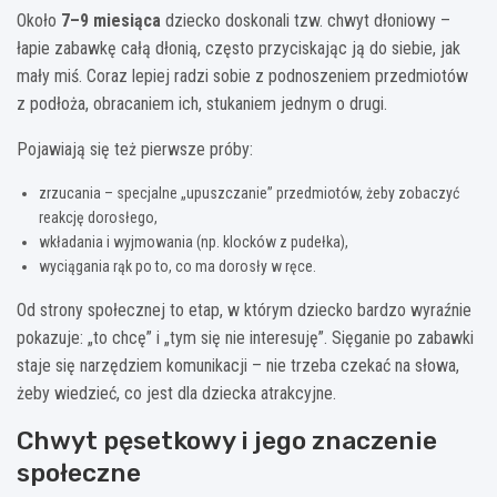
Około
7–9 miesiąca
dziecko doskonali tzw. chwyt dłoniowy –
łapie zabawkę całą dłonią, często przyciskając ją do siebie, jak
mały miś. Coraz lepiej radzi sobie z podnoszeniem przedmiotów
z podłoża, obracaniem ich, stukaniem jednym o drugi.
Pojawiają się też pierwsze próby:
zrzucania – specjalne „upuszczanie” przedmiotów, żeby zobaczyć
reakcję dorosłego,
wkładania i wyjmowania (np. klocków z pudełka),
wyciągania rąk po to, co ma dorosły w ręce.
Od strony społecznej to etap, w którym dziecko bardzo wyraźnie
pokazuje: „to chcę” i „tym się nie interesuję”. Sięganie po zabawki
staje się narzędziem komunikacji – nie trzeba czekać na słowa,
żeby wiedzieć, co jest dla dziecka atrakcyjne.
Chwyt pęsetkowy i jego znaczenie
społeczne