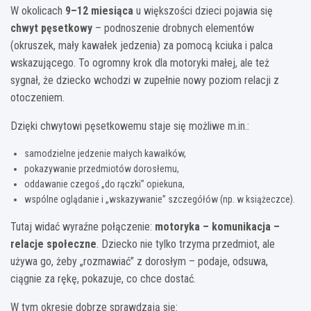
W okolicach
9–12 miesiąca
u większości dzieci pojawia się
chwyt pęsetkowy
– podnoszenie drobnych elementów
(okruszek, mały kawałek jedzenia) za pomocą kciuka i palca
wskazującego. To ogromny krok dla motoryki małej, ale też
sygnał, że dziecko wchodzi w zupełnie nowy poziom relacji z
otoczeniem.
Dzięki chwytowi pęsetkowemu staje się możliwe m.in.:
samodzielne jedzenie małych kawałków,
pokazywanie przedmiotów dorosłemu,
oddawanie czegoś „do rączki” opiekuna,
wspólne oglądanie i „wskazywanie” szczegółów (np. w książeczce).
Tutaj widać wyraźne połączenie:
motoryka – komunikacja –
relacje społeczne
. Dziecko nie tylko trzyma przedmiot, ale
używa go, żeby „rozmawiać” z dorosłym – podaje, odsuwa,
ciągnie za rękę, pokazuje, co chce dostać.
W tym okresie dobrze sprawdzają się: