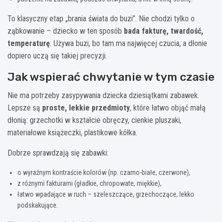
To klasyczny etap „brania świata do buzi”. Nie chodzi tylko o
ząbkowanie – dziecko w ten sposób
bada fakturę, twardość,
temperaturę
. Używa buzi, bo tam ma najwięcej czucia, a dłonie
dopiero uczą się takiej precyzji.
Jak wspierać chwytanie w tym czasie
Nie ma potrzeby zasypywania dziecka dziesiątkami zabawek.
Lepsze są
proste, lekkie przedmioty
, które łatwo objąć małą
dłonią: grzechotki w kształcie obręczy, cienkie pluszaki,
materiałowe książeczki, plastikowe kółka.
Dobrze sprawdzają się zabawki:
o wyraźnym kontraście kolorów (np. czarno-białe, czerwone),
z różnymi fakturami (gładkie, chropowate, miękkie),
łatwo wpadające w ruch – szeleszczące, grzechoczące, lekko
podskakujące.