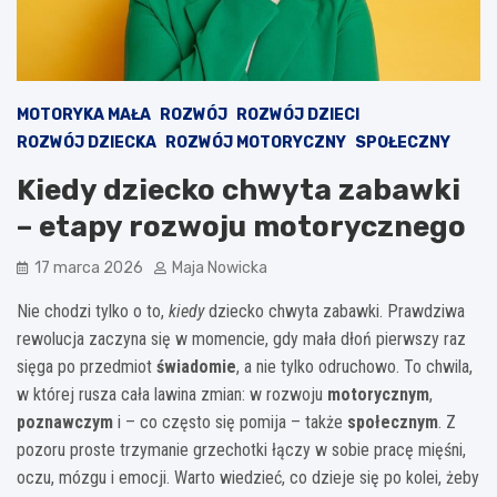
MOTORYKA MAŁA
ROZWÓJ
ROZWÓJ DZIECI
ROZWÓJ DZIECKA
ROZWÓJ MOTORYCZNY
SPOŁECZNY
Kiedy dziecko chwyta zabawki
– etapy rozwoju motorycznego
17 marca 2026
Maja Nowicka
Nie chodzi tylko o to,
kiedy
dziecko chwyta zabawki. Prawdziwa
rewolucja zaczyna się w momencie, gdy mała dłoń pierwszy raz
sięga po przedmiot
świadomie
, a nie tylko odruchowo. To chwila,
w której rusza cała lawina zmian: w rozwoju
motorycznym
,
poznawczym
i – co często się pomija – także
społecznym
. Z
pozoru proste trzymanie grzechotki łączy w sobie pracę mięśni,
oczu, mózgu i emocji. Warto wiedzieć, co dzieje się po kolei, żeby