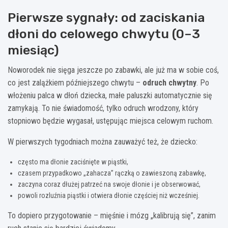
Pierwsze sygnały: od zaciskania
dłoni do celowego chwytu (0–3
miesiąc)
Noworodek nie sięga jeszcze po zabawki, ale już ma w sobie coś,
co jest zalążkiem późniejszego chwytu –
odruch chwytny
. Po
włożeniu palca w dłoń dziecka, małe paluszki automatycznie się
zamykają. To nie świadomość, tylko odruch wrodzony, który
stopniowo będzie wygasał, ustępując miejsca celowym ruchom.
W pierwszych tygodniach można zauważyć też, że dziecko:
często ma dłonie zaciśnięte w piąstki,
czasem przypadkowo „zahacza” rączką o zawieszoną zabawkę,
zaczyna coraz dłużej patrzeć na swoje dłonie i je obserwować,
powoli rozluźnia piąstki i otwiera dłonie częściej niż wcześniej.
To dopiero przygotowanie – mięśnie i mózg „kalibrują się”, zanim