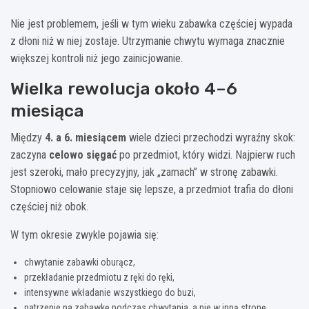
Nie jest problemem, jeśli w tym wieku zabawka częściej wypada
z dłoni niż w niej zostaje. Utrzymanie chwytu wymaga znacznie
większej kontroli niż jego zainicjowanie.
Wielka rewolucja około 4–6
miesiąca
Między
4. a 6. miesiącem
wiele dzieci przechodzi wyraźny skok:
zaczyna
celowo sięgać
po przedmiot, który widzi. Najpierw ruch
jest szeroki, mało precyzyjny, jak „zamach” w stronę zabawki.
Stopniowo celowanie staje się lepsze, a przedmiot trafia do dłoni
częściej niż obok.
W tym okresie zwykle pojawia się:
chwytanie zabawki oburącz,
przekładanie przedmiotu z ręki do ręki,
intensywne wkładanie wszystkiego do buzi,
patrzenie na zabawkę podczas chwytania, a nie w inną stronę.