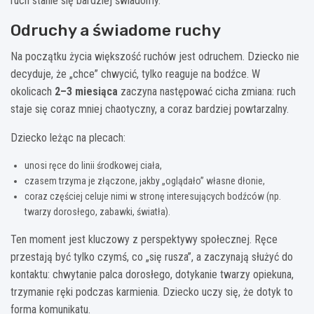
ruch stanie się bardziej świadomy.
Odruchy a świadome ruchy
Na początku życia większość ruchów jest odruchem. Dziecko nie
decyduje, że „chce” chwycić, tylko reaguje na bodźce. W
okolicach
2–3 miesiąca
zaczyna następować cicha zmiana: ruch
staje się coraz mniej chaotyczny, a coraz bardziej powtarzalny.
Dziecko leżąc na plecach:
unosi ręce do linii środkowej ciała,
czasem trzyma je złączone, jakby „oglądało” własne dłonie,
coraz częściej celuje nimi w stronę interesujących bodźców (np.
twarzy dorosłego, zabawki, światła).
Ten moment jest kluczowy z perspektywy społecznej. Ręce
przestają być tylko czymś, co „się rusza”, a zaczynają służyć do
kontaktu: chwytanie palca dorosłego, dotykanie twarzy opiekuna,
trzymanie ręki podczas karmienia. Dziecko uczy się, że dotyk to
forma komunikatu.