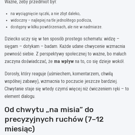
Ważne, żeby przedmiot był:
na wyciągnięcie rączki, a nie zbyt daleko,
widoczny – najlepiej na tle jednolitego podłoża,
dostępny w kilku powtórzeniach, ale nie w nadmiarze.
Dziecko uczy się w ten sposób prostego schematu: widzę –
sięgam – dotykam – badam. Każde udane chwycenie wzmacnia
pewność siebie. Z perspektywy społecznej to ważne, bo maluch
zaczyna doświadczać, że
ma wpływ
na to, co się dzieje wokół.
Dorosły, który reaguje (uśmiechem, komentarzem, chwilą
wspólnej zabawy), wzmacnia to poczucie jeszcze bardziej.
Chwytanie staje się wtedy czymś więcej niż ćwiczeniem ręki – to
element dialogu.
Od chwytu „na misia” do
precyzyjnych ruchów (7–12
miesiąc)