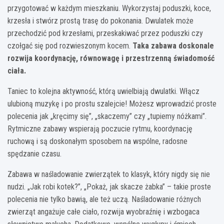
przygotować w każdym mieszkaniu. Wykorzystaj poduszki, koce,
krzesła i stwórz prostą trasę do pokonania. Dwulatek może
przechodzić pod krzesłami, przeskakiwać przez poduszki czy
czołgać się pod rozwieszonym kocem.
Taka zabawa doskonale
rozwija koordynację, równowagę i przestrzenną świadomość
ciała.
Taniec to kolejna aktywność, którą uwielbiają dwulatki. Włącz
ulubioną muzykę i po prostu szalejcie! Możesz wprowadzić proste
polecenia jak „kręcimy się”, „skaczemy” czy „tupiemy nóżkami”.
Rytmiczne zabawy wspierają poczucie rytmu, koordynację
ruchową i są doskonałym sposobem na wspólne, radosne
spędzanie czasu.
Zabawa w naśladowanie zwierzątek to klasyk, który nigdy się nie
nudzi. „Jak robi kotek?”, „Pokaż, jak skacze żabka” – takie proste
polecenia nie tylko bawią, ale też uczą. Naśladowanie różnych
zwierząt angażuje całe ciało, rozwija wyobraźnię i wzbogaca