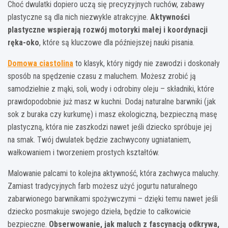
Choć dwulatki dopiero uczą się precyzyjnych ruchów, zabawy
plastyczne są dla nich niezwykle atrakcyjne.
Aktywności
plastyczne wspierają rozwój motoryki małej i koordynacji
ręka-oko
, które są kluczowe dla późniejszej nauki pisania.
Domowa ciastolina
to klasyk, który nigdy nie zawodzi i doskonały
sposób na spędzenie czasu z maluchem. Możesz zrobić ją
samodzielnie z mąki, soli, wody i odrobiny oleju – składniki, które
prawdopodobnie już masz w kuchni. Dodaj naturalne barwniki (jak
sok z buraka czy kurkumę) i masz ekologiczną, bezpieczną masę
plastyczną, która nie zaszkodzi nawet jeśli dziecko spróbuje jej
na smak. Twój dwulatek będzie zachwycony ugniataniem,
wałkowaniem i tworzeniem prostych kształtów.
Malowanie palcami to kolejna aktywność, która zachwyca maluchy.
Zamiast tradycyjnych farb możesz użyć jogurtu naturalnego
zabarwionego barwnikami spożywczymi – dzięki temu nawet jeśli
dziecko posmakuje swojego dzieła, będzie to całkowicie
bezpieczne.
Obserwowanie, jak maluch z fascynacją odkrywa,