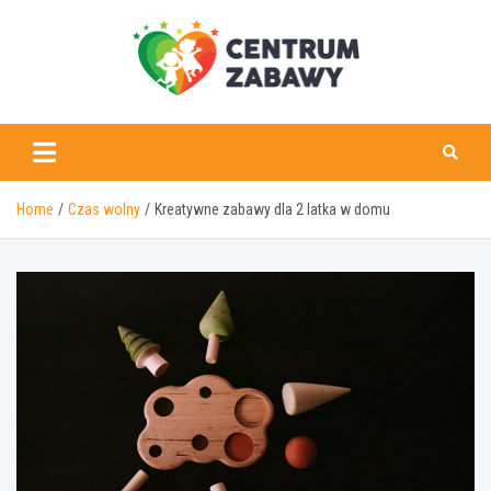
Skip
to
content
centrumzabawy.pl
Home
Czas wolny
Kreatywne zabawy dla 2 latka w domu