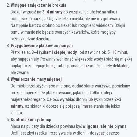
Wstępne zmiękczenie brokuła
Brokuł wrzucić na
3–4 minuty
do wrzątku lub ułożyć na sitku i
poddusić na parze, aż będzie lekko miękki, ale nie rozgotowany.
Następnie bardzo drobno posiekać lub rozgnieść widelcem. Dzięki
temu w masie nie będzie twardych kawałków, które mogłyby
przeszkadzać dziecku.
Przygotowanie płatków owsianych
Płatki zalać
3–4 łyżkami ciepłej wody
i odstawić na ok. 5–10 minut,
aby napęczniały. Powinny wchłonąć większość wody i stać się miękką
papką. To zastępuje bułkę tartą i pomaga utrzymać pulpety delikatne,
ale zwarte.
Wymieszanie masy mięsnej
Do miski przełożyć mięso mielone, dodać starte warzywa, posiekany
brokuł, napęczniałe płatki owsiane, jajko (lub żółtko), olej i
majeranek/oregano. Całość wyrabiać dłonią lub łyżką przez
2–3
minuty
, aż składniki dobrze się połączą i masa stanie się lekko
kleista.
Kontrola konsystencji
Masa na pulpety dla dziecka powinna być
wilgotna, ale nie płynna
.
Jeśli jest zbyt rzadka i rozpływa się w dłoni – dosypać jeszcze