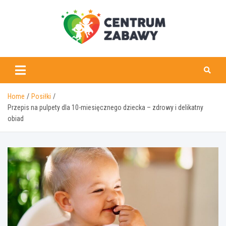
Skip
to
content
centrumzabawy.pl
Home
Posiłki
Przepis na pulpety dla 10-miesięcznego dziecka – zdrowy i delikatny
obiad