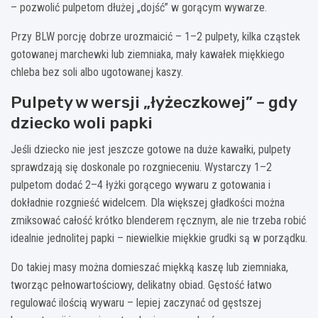
– pozwolić pulpetom dłużej „dojść” w gorącym wywarze.
Przy BLW porcję dobrze urozmaicić – 1–2 pulpety, kilka cząstek
gotowanej marchewki lub ziemniaka, mały kawałek miękkiego
chleba bez soli albo ugotowanej kaszy.
Pulpety w wersji „łyżeczkowej” – gdy
dziecko woli papki
Jeśli dziecko nie jest jeszcze gotowe na duże kawałki, pulpety
sprawdzają się doskonale po rozgnieceniu. Wystarczy 1–2
pulpetom dodać 2–4 łyżki gorącego wywaru z gotowania i
dokładnie rozgnieść widelcem. Dla większej gładkości można
zmiksować całość krótko blenderem ręcznym, ale nie trzeba robić
idealnie jednolitej papki – niewielkie miękkie grudki są w porządku.
Do takiej masy można domieszać miękką kaszę lub ziemniaka,
tworząc pełnowartościowy, delikatny obiad. Gęstość łatwo
regulować ilością wywaru – lepiej zaczynać od gęstszej