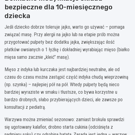
bezpieczne dla 10-miesięcznego
dziecka
Jeśli dziecko dobrze toleruje jajko, warto go używać – pomaga
związać masę. Przy alergii na jajko lub na etapie prób można
przygotować pulpety bez dodatku jajka, zwiększając ilość
płatków owsianych o 1 łyżkę i dokładniej wyrabiając mięso (białko
mięsa samo zacznie „kleić” masę).
Mięso z indyka lub kurczaka jest najbardziej neutralne, ale od
czasu do czasu można zastąpić część indyka chudą wieprzowiną
(np. szynka) – najlepiej pół na pół. Wtedy pulpety będą nieco
bardziej wyraziste w smaku i tłustsze, co bywa korzystne u
bardzo drobnych, słabo przybierających dzieci, ale zawsze po
konsultacji z pediatrą.
Warzywa można zmieniać sezonowo: zamiast brokuła sprawdzi
się ugotowany kalafior, drobno starta cukinia (odciśnięta z
nadmiaru soku) czy odrobina batata. Zasada jest jedna – warzyw