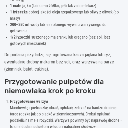
1 małe jajko
(lub samo żółtko, jeśli tak zalecił lekarz)
1 łyżeczka
dobrej jakości oleju rzepakowego lub oliwy z oliwek (do
masy)
200–250 ml
wody lub niesolonego wywaru warzywnego do
gotowania
1/2 łyżeczki
suszonego majeranku lub oregano (bez soli, bez
gotowych mieszanek)
Do podania przydadzą się: ugotowana kasza jaglana lub ryż,
ewentualnie drobny makaron bez soli, oraz warzywa na parze
(ziemniak, batat, cukinia).
Przygotowanie pulpetów dla
niemowlaka krok po kroku
Przygotowanie warzyw
Marchewkę i pietruszkę obrać, opłukać, zetrzeć na bardzo drobnej
tarce (oczka jak do placków ziemniaczanych). Brokuł opłukać,
podzielić na małe różyczki. Warzywa powinny być naprawdę drobne –
to one dodają pulpetom wilgoci i naturalnej słodyczy.