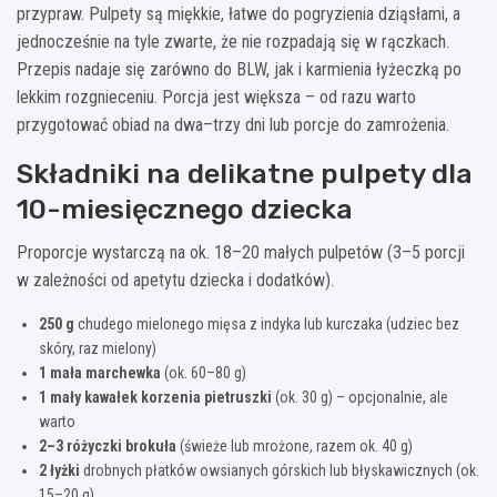
przypraw. Pulpety są miękkie, łatwe do pogryzienia dziąsłami, a
jednocześnie na tyle zwarte, że nie rozpadają się w rączkach.
Przepis nadaje się zarówno do BLW, jak i karmienia łyżeczką po
lekkim rozgnieceniu. Porcja jest większa – od razu warto
przygotować obiad na dwa–trzy dni lub porcje do zamrożenia.
Składniki na delikatne pulpety dla
10-miesięcznego dziecka
Proporcje wystarczą na ok. 18–20 małych pulpetów (3–5 porcji
w zależności od apetytu dziecka i dodatków).
250 g
chudego mielonego mięsa z indyka lub kurczaka (udziec bez
skóry, raz mielony)
1 mała marchewka
(ok. 60–80 g)
1 mały kawałek korzenia pietruszki
(ok. 30 g) – opcjonalnie, ale
warto
2–3 różyczki brokuła
(świeże lub mrożone, razem ok. 40 g)
2 łyżki
drobnych płatków owsianych górskich lub błyskawicznych (ok.
15–20 g)