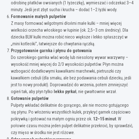
odrobinę płatków owsianych (1 łyżeczkę), wymieszać i odczekać 3–4
minuty. Jeśli jest zbyt sucha i krucha – dodać 1–2 łyżki wody.
Formowanie małych pulpetów
Z masy formować wilgotnymi dłońmi małe kulki – mniej więcej
wielkości orzecha włoskiego w łupinie (ok. 2,5–3 cm średnicy). Dla
dziecka BLW kulki można robić nieco większe i lekko spłaszczyć w
„mini kotleciki”, łatwiejsze do chwytania rączką.
Przygotowanie garnka i płynu do gotowania
Do szerokiego garnka wlać wodę lub niesolony wywar warzywny –
wysokość mniej więcej do 2/3 wysokości pulpetów. Płyn można
wzbogacić dodatkowymi kawałkami marchewki, pietruszki czy
kawałkiem cebuli (dla smaku, ale bez podawania cebuli dziecku, jeśli
jest to nowy produkt). Doprowadzić do wrzenia, potem zmniejszyć
ogień tak, aby płyn tylko
lekko pyrkał
, nie gwałtownie wrzał.
Gotowanie pulpetów
Pulpety wkładać delikatnie do gorącego, ale nie mocno gotującego
się płynu. Po włożeniu wszystkich kulek, przykryć garnek częściowo
pokrywką i gotować na małym ogniu przez ok.
12–15 minut
. W
połowie czasu można jeden pulpet delikatnie przekroić, by sprawdzić,
czy mięso w środku nie jest różowe.