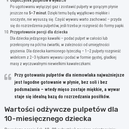
Odpoczynek pulpetów w wywarze
Po ugotowaniu wyłączyć gaz i zostawić pulpety w gorącym płynie
jeszcze na
5–7 minut
. Dzięki temu będą wyjątkowo miękkie i
soczyste, nie wysuszą się. Część wywaru warto zachować – przyda
się do rozrzedzenia pulpetów, jeśli trzeba je rozgnieść do formy papki.
Przygotowanie porcji dla dziecka
Dla dziecka jedzącego kawałki – podać pulpet w całości lub
przekrojony na pół/na ćwiartki, w zależności od umiejętności
gryzienia. Dla dziecka karmionego łyżeczką – 1–2 pulpety rozgnieść
widelcem z 2–3 łyżkami wywaru i podać w formie gęstej, gładkiej
masy z wyczuwalnymi niewielkimi kawałeczkami.
Przy gotowaniu pulpetów dla niemowlaka najważniejsze
jest
łagodne gotowanie w płynie, bez soli i bez
podsmażania
– wtedy mięso zostaje miękkie, a wywar
staje się idealną bazą do rozrzedzania posiłków.
Wartości odżywcze pulpetów dla
10-miesięcznego dziecka