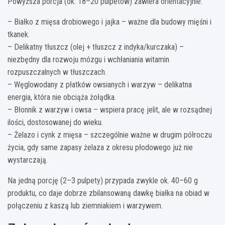
Powyższa porcja (ok. 18–20 pulpetów) zawiera orientacyjnie:
– Białko z mięsa drobiowego i jajka – ważne dla budowy mięśni i
tkanek.
– Delikatny tłuszcz (olej + tłuszcz z indyka/kurczaka) –
niezbędny dla rozwoju mózgu i wchłaniania witamin
rozpuszczalnych w tłuszczach.
– Węglowodany z płatków owsianych i warzyw – delikatna
energia, która nie obciąża żołądka.
– Błonnik z warzyw i owsa – wspiera pracę jelit, ale w rozsądnej
ilości, dostosowanej do wieku.
– Żelazo i cynk z mięsa – szczególnie ważne w drugim półroczu
życia, gdy same zapasy żelaza z okresu płodowego już nie
wystarczają.
Na jedną porcję (2–3 pulpety) przypada zwykle ok. 40–60 g
produktu, co daje dobrze zbilansowaną dawkę białka na obiad w
połączeniu z kaszą lub ziemniakiem i warzywem.