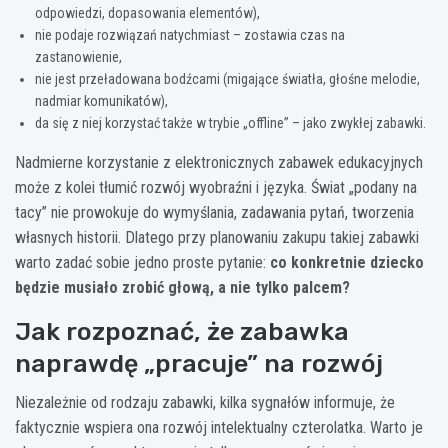
odpowiedzi, dopasowania elementów),
nie podaje rozwiązań natychmiast – zostawia czas na
zastanowienie,
nie jest przeładowana bodźcami (migające światła, głośne melodie,
nadmiar komunikatów),
da się z niej korzystać także w trybie „offline” – jako zwykłej zabawki.
Nadmierne korzystanie z elektronicznych zabawek edukacyjnych
może z kolei tłumić rozwój wyobraźni i języka. Świat „podany na
tacy” nie prowokuje do wymyślania, zadawania pytań, tworzenia
własnych historii. Dlatego przy planowaniu zakupu takiej zabawki
warto zadać sobie jedno proste pytanie:
co konkretnie dziecko
będzie musiało zrobić głową, a nie tylko palcem?
Jak rozpoznać, że zabawka
naprawdę „pracuje” na rozwój
Niezależnie od rodzaju zabawki, kilka sygnałów informuje, że
faktycznie wspiera ona rozwój intelektualny czterolatka. Warto je