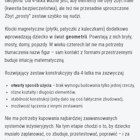
swojemu. Dla 4-latka ważne jest, aby elementy nie były zbyt małe
(kwestia bezpieczeństwa), ale też nie przesadnie uproszczone.
Zbyt „prosty” zestaw szybko się nudzi.
Klocki magnetyczne (płytki, patyczki z kuleczkami) dodatkowo
wprowadzają dziecko w świat
geometrii
. Powstają z nich bryły,
mosty, domy, pojazdy. W wieku czterech lat nie ma potrzeby
tłumaczenia nazw figur – sam kontakt z formami przestrzennymi
buduje intuicję matematyczną.
Rozwijający zestaw konstrukcyjny dla 4-latka ma zazwyczaj:
otwarty sposób użycia
– brak wymogu budowania tylko jednej rzeczy,
różne kształty i długości elementów,
stabilność konstrukcji (żeby dało się coś faktycznie zbudować),
możliwość łączenia z innymi zestawami.
Nie ma potrzeby kupowania najbardziej zaawansowanych
systemów inżynieryjnych. Na tym etapie chodzi o to, by dziecko
musiało zaplanować, co zbuduje, przetestować, poprawić – i za