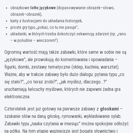
obrazkowe
lotto językowe
(dopasowywanie obrazek–słowo,
obrazek–obrazek),
karty z ilustracjami do układania historyjek,
proste gry typu „pokaż, co tu nie pasuje”,
układanki, w których trzeba dokończyć sekwencję zdarzeń (np. „rano
– w południe – wieczorem”).
Ogromną wartość mają także zabawki, które same w sobie nie są
„językowe”, ale prowokują do komentowania i opowiadania –
figurki, domki, zestawy tematyczne (sklep, kuchnia, warsztat).
Ważne, aby w trakcie zabawy było dużo dialogu: pytania typu „co
się stało?”, „co teraz zrobi?”, „jak myślisz, dlaczego…?”
uruchamiają łańcuchy myślowe, których nie zapewni żadna gra
elektroniczna.
Czterolatek jest już gotowy na pierwsze zabawy z
głoskami
–
szukanie słów na daną głoskę, rymowanki, wyklaskiwanie sylab.
Zabawki typu „nauka czytania w miesiąc” można spokojnie odłożyć
na półkę. Na tym etapie ważniejsze jest bogate słownictwo i