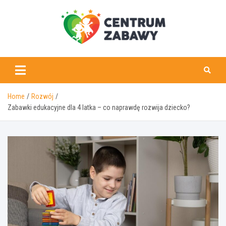
Skip
to
content
centrumzabawy.pl
Home
Rozwój
Zabawki edukacyjne dla 4 latka – co naprawdę rozwija dziecko?