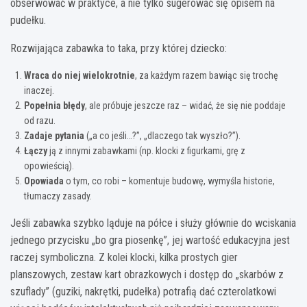
obserwować w praktyce, a nie tylko sugerować się opisem na
pudełku.
Rozwijająca zabawka to taka, przy której dziecko:
Wraca do niej wielokrotnie
, za każdym razem bawiąc się trochę
inaczej.
Popełnia błędy
, ale próbuje jeszcze raz – widać, że się nie poddaje
od razu.
Zadaje pytania
(„a co jeśli…?”, „dlaczego tak wyszło?”).
Łączy
ją z innymi zabawkami (np. klocki z figurkami, grę z
opowieścią).
Opowiada
o tym, co robi – komentuje budowę, wymyśla historie,
tłumaczy zasady.
Jeśli zabawka szybko ląduje na półce i służy głównie do wciskania
jednego przycisku „bo gra piosenkę”, jej wartość edukacyjna jest
raczej symboliczna. Z kolei klocki, kilka prostych gier
planszowych, zestaw kart obrazkowych i dostęp do „skarbów z
szuflady” (guziki, nakrętki, pudełka) potrafią dać czterolatkowi