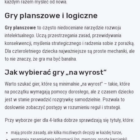
każdym razem myśleć od nowa.
Gry planszowe i logiczne
Gry planszowe
to często niedoceniane narzędzie rozwoju
intelektualnego. Uczą przestrzegania zasad, przewidywania
konsekwencji, myślenia strategicznego i radzenia sobie z porażką.
Dla czteroletniego dziecka najważniejsze są proste mechaniki, ale
to nie znaczy, że gra ma być banalna.
Jak wybierać gry „na wyrost”
Warto szukać gier, które są minimalnie „na wyrost” – takie, które
na początku wymagają pomocy dorosłego, ale z czasem dziecko
jest w stanie prowadzić rozgrywkę samodzielnie. Pozwala to
dosłownie zobaczyć postępy w rozumieniu reguł i strategii.
Przy wyborze gier dla 4-latka dobrze sprawdzają się tytuły, które:
mają proste zasady, ale kilka możliwych decyzji w każdej turze,
wymagają zapamiętania informacji (np. memory, proste karcianki),