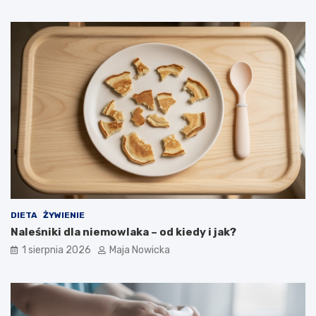
DIETA
ŻYWIENIE
Naleśniki dla niemowlaka – od kiedy i jak?
1 sierpnia 2026
Maja Nowicka