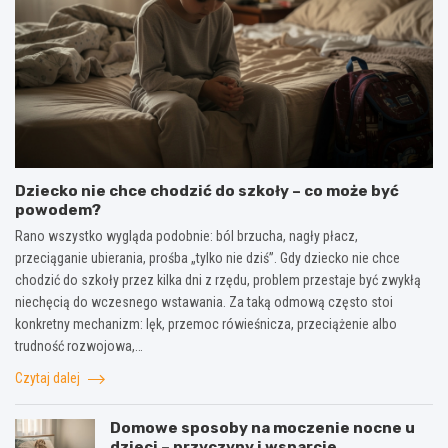
Dziecko nie chce chodzić do szkoły – co może być
powodem?
Rano wszystko wygląda podobnie: ból brzucha, nagły płacz,
przeciąganie ubierania, prośba „tylko nie dziś”. Gdy dziecko nie chce
chodzić do szkoły przez kilka dni z rzędu, problem przestaje być zwykłą
niechęcią do wczesnego wstawania. Za taką odmową często stoi
konkretny mechanizm: lęk, przemoc rówieśnicza, przeciążenie albo
trudność rozwojowa,…
Czytaj dalej
Domowe sposoby na moczenie nocne u
dzieci – przyczyny i wsparcie