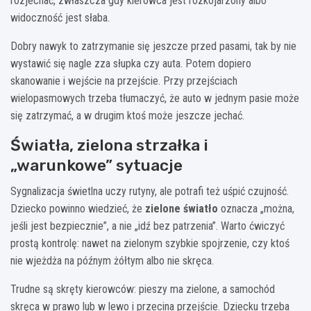
rozjechać, zwłaszcza gdy kierowca jest rozkojarzony albo
widoczność jest słaba.
Dobry nawyk to zatrzymanie się jeszcze przed pasami, tak by nie
wystawić się nagle zza słupka czy auta. Potem dopiero
skanowanie i wejście na przejście. Przy przejściach
wielopasmowych trzeba tłumaczyć, że auto w jednym pasie może
się zatrzymać, a w drugim ktoś może jeszcze jechać.
Światła, zielona strzałka i
„warunkowe” sytuacje
Sygnalizacja świetlna uczy rutyny, ale potrafi też uśpić czujność.
Dziecko powinno wiedzieć, że
zielone światło
oznacza „można,
jeśli jest bezpiecznie”, a nie „idź bez patrzenia”. Warto ćwiczyć
prostą kontrolę: nawet na zielonym szybkie spojrzenie, czy ktoś
nie wjeżdża na późnym żółtym albo nie skręca.
Trudne są skręty kierowców: pieszy ma zielone, a samochód
skręca w prawo lub w lewo i przecina przejście. Dziecku trzeba