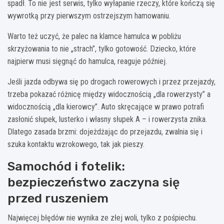
spadł. To nie jest serwis, tylko wyłapanie rzeczy, które kończą się
wywrotką przy pierwszym ostrzejszym hamowaniu.
Warto też uczyć, że palec na klamce hamulca w pobliżu
skrzyżowania to nie „strach”, tylko gotowość. Dziecko, które
najpierw musi sięgnąć do hamulca, reaguje później.
Jeśli jazda odbywa się po drogach rowerowych i przez przejazdy,
trzeba pokazać różnicę między widocznością „dla rowerzysty” a
widocznością „dla kierowcy”. Auto skręcające w prawo potrafi
zasłonić słupek, lusterko i własny słupek A – i rowerzysta znika.
Dlatego zasada brzmi: dojeżdżając do przejazdu, zwalnia się i
szuka kontaktu wzrokowego, tak jak pieszy.
Samochód i fotelik:
bezpieczeństwo zaczyna się
przed ruszeniem
Najwięcej błędów nie wynika ze złej woli, tylko z pośpiechu.