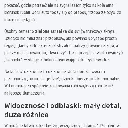
pokazać, gdzie patrzeć: nie na sygnalizator, tylko na koła auta i
kierunek ruchu. Jeśli auto toczy się do przodu, trzeba założyć, że
może nie ustąpić.
Osobny temat to
zielona strzałka
dla aut (warunkowy skręt).
Dziecko nie musi znać przepisów, ale powinno usłyszeć prostą
regułę: „kiedy auto skręca na strzałce, patrzy głównie na auta, a
pieszy musi upewnić się dwa razy”. Takie przejścia warto ćwiczyć
„na sucho” — stając z boku i obserwując kilka cykli świateł.
Na koniec: czerwone to czerwone. Jeśli dorośli czasem
przechodzą „bo nic nie jedzie”, dziecko bierze to jako normalne.
W tym miejscu spójność zachowania robi większą robotę niż
najlepsze tłumaczenia.
Widoczność i odblaski: mały detal,
duża różnica
W mieście łatwo zakładać, że „wszędzie są latarnie”. Problem w