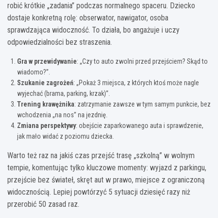
robić krótkie „zadania” podczas normalnego spaceru. Dziecko
dostaje konkretną rolę: obserwator, nawigator, osoba
sprawdzająca widoczność. To działa, bo angażuje i uczy
odpowiedzialności bez straszenia.
Gra w przewidywanie
: „Czy to auto zwolni przed przejściem? Skąd to
wiadomo?”.
Szukanie zagrożeń
: „Pokaż 3 miejsca, z których ktoś może nagle
wyjechać (brama, parking, krzak)”.
Trening krawężnika
: zatrzymanie zawsze w tym samym punkcie, bez
wchodzenia „na nos” na jezdnię.
Zmiana perspektywy
: obejście zaparkowanego auta i sprawdzenie,
jak mało widać z poziomu dziecka.
Warto też raz na jakiś czas przejść trasę „szkolną” w wolnym
tempie, komentując tylko kluczowe momenty: wyjazd z parkingu,
przejście bez świateł, skręt aut w prawo, miejsce z ograniczoną
widocznością. Lepiej powtórzyć 5 sytuacji dziesięć razy niż
przerobić 50 zasad raz.