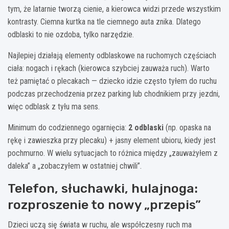
tym, że latarnie tworzą cienie, a kierowca widzi przede wszystkim
kontrasty. Ciemna kurtka na tle ciemnego auta znika. Dlatego
odblaski to nie ozdoba, tylko narzędzie.
Najlepiej działają elementy odblaskowe na ruchomych częściach
ciała: nogach i rękach (kierowca szybciej zauważa ruch). Warto
też pamiętać o plecakach — dziecko idzie często tyłem do ruchu
podczas przechodzenia przez parking lub chodnikiem przy jezdni,
więc odblask z tyłu ma sens.
Minimum do codziennego ogarnięcia:
2 odblaski
(np. opaska na
rękę i zawieszka przy plecaku) + jasny element ubioru, kiedy jest
pochmurno. W wielu sytuacjach to różnica między „zauważyłem z
daleka” a „zobaczyłem w ostatniej chwili”.
Telefon, słuchawki, hulajnoga:
rozproszenie to nowy „przepis”
Dzieci uczą się świata w ruchu, ale współczesny ruch ma