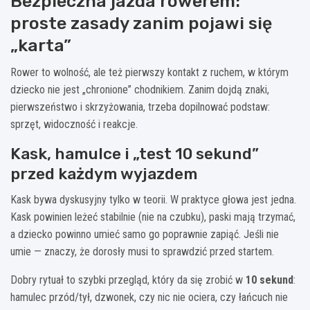
Bezpieczna jazda rowerem:
proste zasady zanim pojawi się
„karta”
Rower to wolność, ale też pierwszy kontakt z ruchem, w którym
dziecko nie jest „chronione” chodnikiem. Zanim dojdą znaki,
pierwszeństwo i skrzyżowania, trzeba dopilnować podstaw:
sprzęt, widoczność i reakcje.
Kask, hamulce i „test 10 sekund”
przed każdym wyjazdem
Kask bywa dyskusyjny tylko w teorii. W praktyce głowa jest jedna.
Kask powinien leżeć stabilnie (nie na czubku), paski mają trzymać,
a dziecko powinno umieć samo go poprawnie zapiąć. Jeśli nie
umie — znaczy, że dorosły musi to sprawdzić przed startem.
Dobry rytuał to szybki przegląd, który da się zrobić w
10 sekund
:
hamulec przód/tył, dzwonek, czy nic nie ociera, czy łańcuch nie