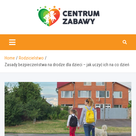
Skip
to
content
centrumzabawy.pl
Home
Rodzicielstwo
Zasady bezpieczeństwa na drodze dla dzieci – jak uczyć ich na co dzień