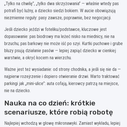
„Tylko na chwilę”, „tylko dwa skrzyżowania” — właśnie wtedy pas
potrafi być luźny, a dziecko siedzi bokiem. W aucie obowiązują
niezmienne reguły: pasy zawsze, poprawnie, bez negocjacji.
Jeśli dziecko jeździ w foteliku/podstawce, kluczowe jest
dopasowanie: pas biodrowy ma leżeć nisko na miednicy, nie na
brzuchu; pas barkowy nie może iść po szyi. Kurtki puchowe i grube
bluzy psują działanie pasów — lepiej zapiąć dziecko w cienkiej
warstwie, a okryć kocem na wierzchu.
Ważne jest też wysiadanie: od strony chodnika, a jeśli się nie da —
najpierw rozejrzenie i dopiero otwieranie drzwi. Warto traktować
parkingi jak „mini-ulice”: auta cofają, kierowcy patrzą na miejsce,
nie na dziecko.
Nauka na co dzień: krótkie
scenariusze, które robią robotę
Najlepiej wchodzą w głowę mikronawyki. Zamiast wykładu, lepiej