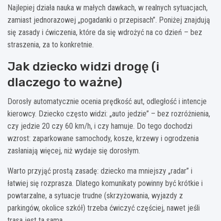
Najlepiej działa nauka w małych dawkach, w realnych sytuacjach,
zamiast jednorazowej „pogadanki o przepisach”. Poniżej znajdują
się zasady i ćwiczenia, które da się wdrożyć na co dzień – bez
straszenia, za to konkretnie.
Jak dziecko widzi drogę (i
dlaczego to ważne)
Dorosły automatycznie ocenia prędkość aut, odległość i intencje
kierowcy. Dziecko często widzi: „auto jedzie” – bez rozróżnienia,
czy jedzie 20 czy 60 km/h, i czy hamuje. Do tego dochodzi
wzrost: zaparkowane samochody, kosze, krzewy i ogrodzenia
zasłaniają więcej, niż wydaje się dorosłym.
Warto przyjąć prostą zasadę: dziecko ma mniejszy „radar” i
łatwiej się rozprasza. Dlatego komunikaty powinny być krótkie i
powtarzalne, a sytuacje trudne (skrzyżowania, wyjazdy z
parkingów, okolice szkół) trzeba ćwiczyć częściej, nawet jeśli
trasa jest ta sama.