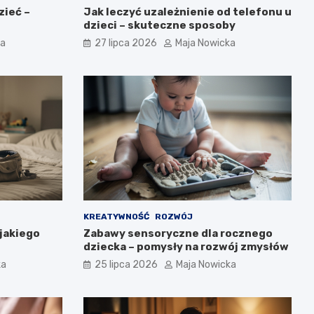
zieć –
Jak leczyć uzależnienie od telefonu u
dzieci – skuteczne sposoby
ka
27 lipca 2026
Maja Nowicka
KREATYWNOŚĆ
ROZWÓJ
jakiego
Zabawy sensoryczne dla rocznego
dziecka – pomysły na rozwój zmysłów
ka
25 lipca 2026
Maja Nowicka