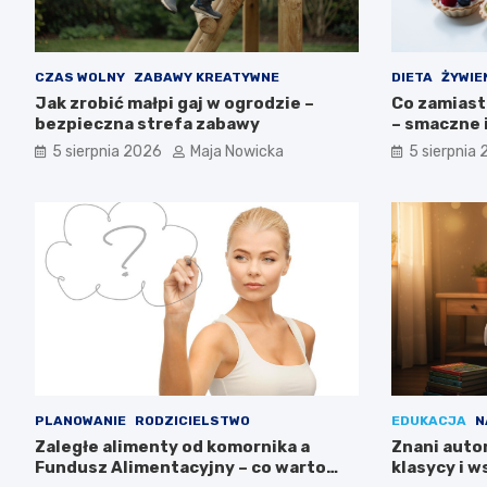
CZAS WOLNY
ZABAWY KREATYWNE
DIETA
ŻYWIE
Jak zrobić małpi gaj w ogrodzie –
Co zamiast
bezpieczna strefa zabawy
– smaczne 
5 sierpnia 2026
Maja Nowicka
5 sierpnia
PLANOWANIE
RODZICIELSTWO
EDUKACJA
N
Zaległe alimenty od komornika a
Znani autor
Fundusz Alimentacyjny – co warto
klasycy i 