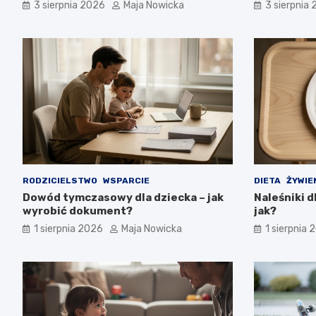
wiedzieć?
3 sierpnia 2026
Maja Nowicka
3 sierpnia
RODZICIELSTWO
WSPARCIE
DIETA
ŻYWIE
Dowód tymczasowy dla dziecka – jak
Naleśniki d
wyrobić dokument?
jak?
1 sierpnia 2026
Maja Nowicka
1 sierpnia 