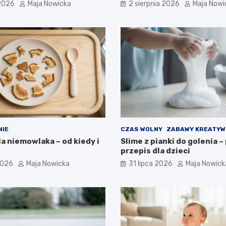
 2026
Maja Nowicka
2 sierpnia 2026
Maja Nowi
NIE
CZAS WOLNY
ZABAWY KREATYW
la niemowlaka – od kiedy i
Slime z pianki do golenia –
przepis dla dzieci
2026
Maja Nowicka
31 lipca 2026
Maja Nowick