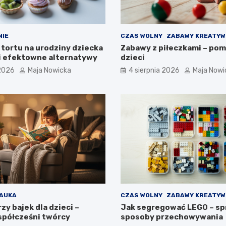
NIE
CZAS WOLNY
ZABAWY KREATYW
 tortu na urodziny dziecka
Zabawy z piłeczkami – pom
i efektowne alternatywy
dzieci
 2026
Maja Nowicka
4 sierpnia 2026
Maja Nowi
AUKA
CZAS WOLNY
ZABAWY KREATYW
zy bajek dla dzieci –
Jak segregować LEGO – sp
współcześni twórcy
sposoby przechowywania