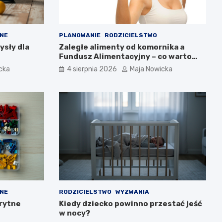
NE
PLANOWANIE
RODZICIELSTWO
ysły dla
Zaległe alimenty od komornika a
Fundusz Alimentacyjny – co warto
wiedzieć?
cka
4 sierpnia 2026
Maja Nowicka
NE
RODZICIELSTWO
WYZWANIA
rytne
Kiedy dziecko powinno przestać jeść
w nocy?