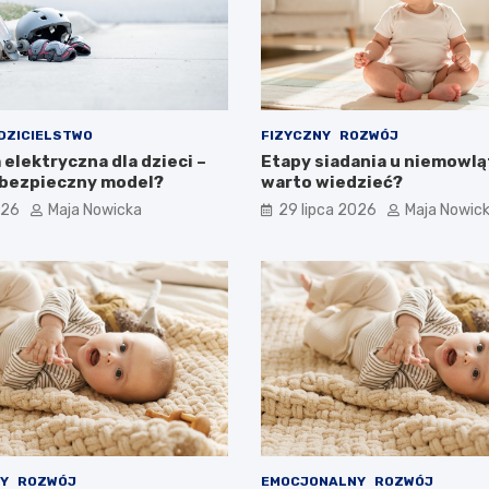
DZICIELSTWO
FIZYCZNY
ROZWÓJ
elektryczna dla dzieci –
Etapy siadania u niemowląt
 bezpieczny model?
warto wiedzieć?
026
Maja Nowicka
29 lipca 2026
Maja Nowic
Y
ROZWÓJ
EMOCJONALNY
ROZWÓJ