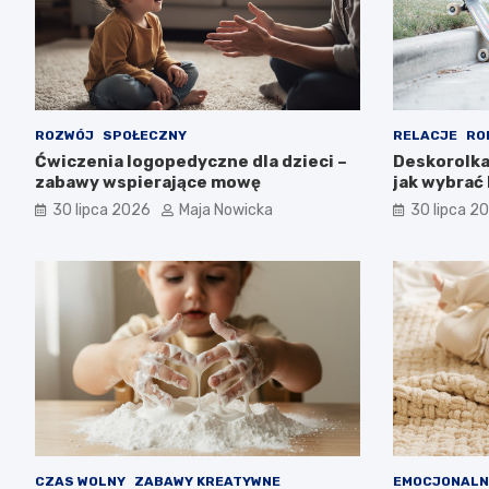
ROZWÓJ
SPOŁECZNY
RELACJE
RO
Ćwiczenia logopedyczne dla dzieci –
Deskorolka 
zabawy wspierające mowę
jak wybrać
30 lipca 2026
Maja Nowicka
30 lipca 2
CZAS WOLNY
ZABAWY KREATYWNE
EMOCJONALN