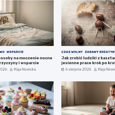
TWO
WSPARCIE
CZAS WOLNY
ZABAWY KREATYW
osoby na moczenie nocne
Jak zrobić ludziki z kaszt
przyczyny i wsparcie
jesienne prace krok po kr
 2026
Maja Nowicka
6 sierpnia 2026
Maja Nowi