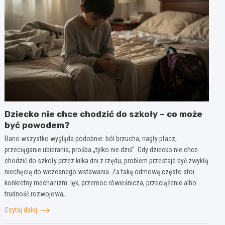
Dziecko nie chce chodzić do szkoły – co może
być powodem?
Rano wszystko wygląda podobnie: ból brzucha, nagły płacz,
przeciąganie ubierania, prośba „tylko nie dziś”. Gdy dziecko nie chce
chodzić do szkoły przez kilka dni z rzędu, problem przestaje być zwykłą
niechęcią do wczesnego wstawania. Za taką odmową często stoi
konkretny mechanizm: lęk, przemoc rówieśnicza, przeciążenie albo
trudność rozwojowa,…
Czytaj dalej