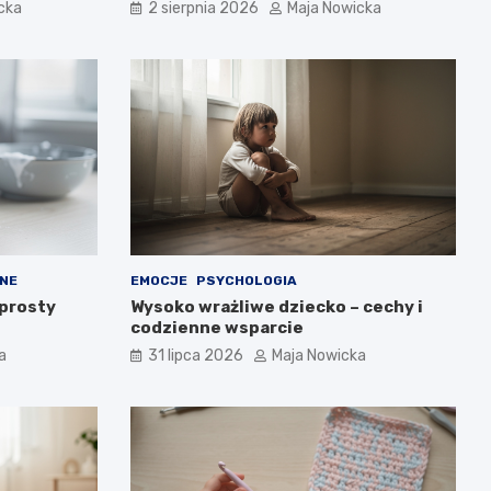
cka
2 sierpnia 2026
Maja Nowicka
NE
EMOCJE
PSYCHOLOGIA
 prosty
Wysoko wrażliwe dziecko – cechy i
codzienne wsparcie
a
31 lipca 2026
Maja Nowicka