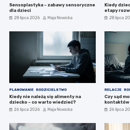
Sensoplastyka – zabawy sensoryczne
Kiedy dzie
dla dzieci
etapy rozw
28 lipca 2026
Maja Nowicka
28 lipca 2
PLANOWANIE
RODZICIELSTWO
RELACJE
RO
Kiedy nie należą się alimenty na
Czy sąd mo
dziecko – co warto wiedzieć?
kontaktów 
26 lipca 2026
Maja Nowicka
26 lipca 2