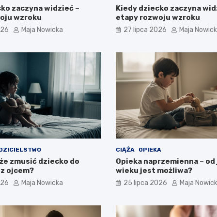
cko zaczyna widzieć –
Kiedy dziecko zaczyna wid
oju wzroku
etapy rozwoju wzroku
026
Maja Nowicka
27 lipca 2026
Maja Nowic
DZICIELSTWO
CIĄŻA
OPIEKA
że zmusić dziecko do
Opieka naprzemienna – od 
z ojcem?
wieku jest możliwa?
026
Maja Nowicka
25 lipca 2026
Maja Nowic