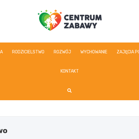
centrumzabawy.pl
IA
RODZICIELSTWO
ROZWÓJ
WYCHOWANIE
ZAJĘCIA P
KONTAKT
wo