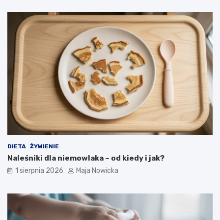
DIETA
ŻYWIENIE
Naleśniki dla niemowlaka – od kiedy i jak?
1 sierpnia 2026
Maja Nowicka