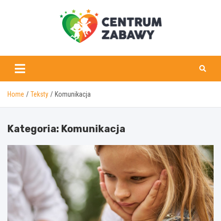
Skip
to
content
centrumzabawy.pl
Home
Teksty
Komunikacja
Kategoria:
Komunikacja