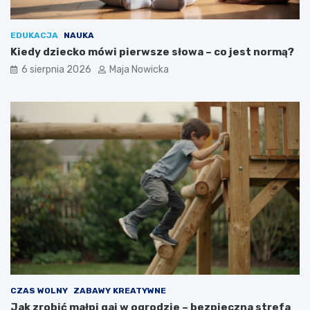
EDUKACJA
NAUKA
Kiedy dziecko mówi pierwsze słowa – co jest normą?
6 sierpnia 2026
Maja Nowicka
CZAS WOLNY
ZABAWY KREATYWNE
Jak zrobić małpi gaj w ogrodzie – bezpieczna strefa