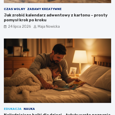
CZAS WOLNY
ZABAWY KREATYWNE
Jak zrobić kalendarz adwentowy z kartonu – prosty
pomysł krok po kroku
24 lipca 2026
Maja Nowicka
EDUKACJA
NAUKA
Najładniejsze bajki dla dzieci – tytuły warte poznania