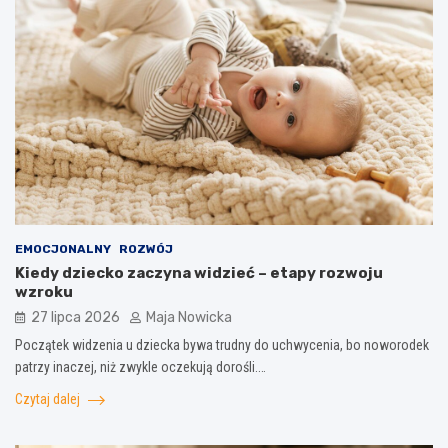
EMOCJONALNY
ROZWÓJ
Kiedy dziecko zaczyna widzieć – etapy rozwoju
wzroku
27 lipca 2026
Maja Nowicka
Początek widzenia u dziecka bywa trudny do uchwycenia, bo noworodek
patrzy inaczej, niż zwykle oczekują dorośli.…
Czytaj dalej