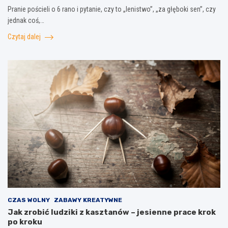
Pranie pościeli o 6 rano i pytanie, czy to „lenistwo”, „za głęboki sen”, czy
jednak coś,…
Czytaj dalej
CZAS WOLNY
ZABAWY KREATYWNE
Jak zrobić ludziki z kasztanów – jesienne prace krok
po kroku