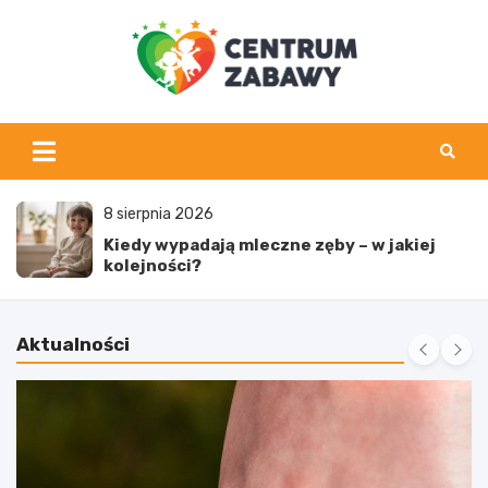
Skip
to
content
centrumzabawy.pl
pnia 2026
7 sier
 wypadają mleczne zęby – w jakiej
Dziec
ności?
może
Aktualności