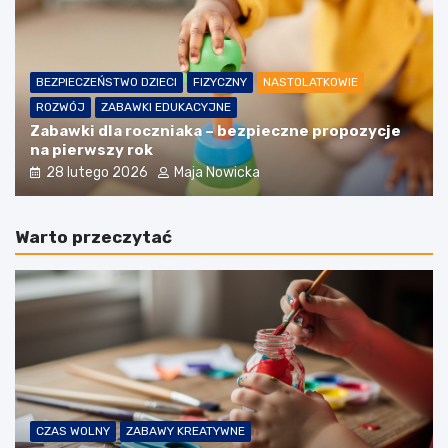
BEZPIECZEŃSTWO DZIECI
FIZYCZNY
NASTOLATKOWIE
ROZWÓJ
ZABAWKI EDUKACYJNE
Zabawki dla roczniaka – bezpieczne propozycje
na pierwszy rok
28 lutego 2026
Maja Nowicka
Warto przeczytać
CZAS WOLNY
ZABAWY KREATYWNE