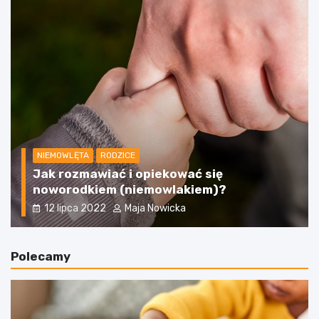
NIEMOWLĘTA
RODZICE
Jak rozmawiać i opiekować się
noworodkiem (niemowlakiem)?
12 lipca 2022
Maja Nowicka
Polecamy