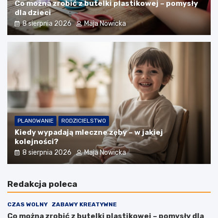
Co można zrobić z butelki plastikowej – pomysły
dla dzieci
8 sierpnia 2026
Maja Nowicka
PLANOWANIE
RODZICIELSTWO
Kiedy wypadają mleczne zęby – w jakiej
kolejności?
8 sierpnia 2026
Maja Nowicka
Redakcja poleca
CZAS WOLNY
ZABAWY KREATYWNE
Co można zrobić z butelki plastikowej – pomysły dla