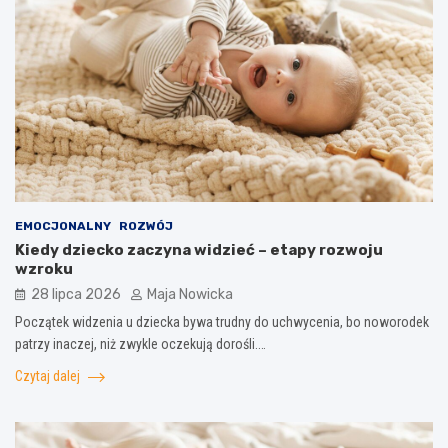
EMOCJONALNY
ROZWÓJ
Kiedy dziecko zaczyna widzieć – etapy rozwoju
wzroku
28 lipca 2026
Maja Nowicka
Początek widzenia u dziecka bywa trudny do uchwycenia, bo noworodek
patrzy inaczej, niż zwykle oczekują dorośli.…
Czytaj dalej