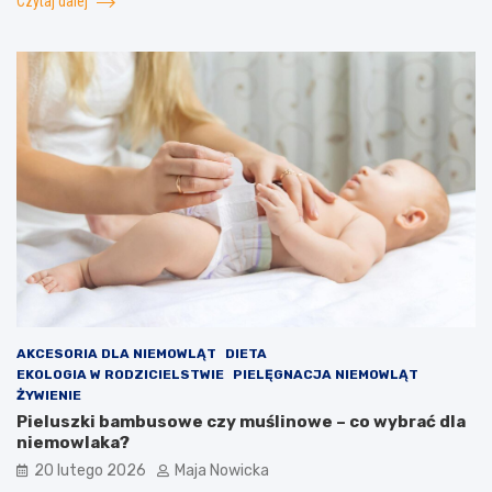
Czytaj dalej
AKCESORIA DLA NIEMOWLĄT
DIETA
EKOLOGIA W RODZICIELSTWIE
PIELĘGNACJA NIEMOWLĄT
ŻYWIENIE
Pieluszki bambusowe czy muślinowe – co wybrać dla
niemowlaka?
20 lutego 2026
Maja Nowicka