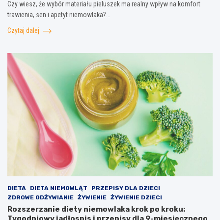
Czy wiesz, że wybór materiału pieluszek ma realny wpływ na komfort
trawienia, sen i apetyt niemowlaka?…
Czytaj dalej
DIETA
DIETA NIEMOWLĄT
PRZEPISY DLA DZIECI
ZDROWE ODŻYWIANIE
ŻYWIENIE
ŻYWIENIE DZIECI
Rozszerzanie diety niemowlaka krok po kroku:
Tygodniowy jadłospis i przepisy dla 9-miesięcznego