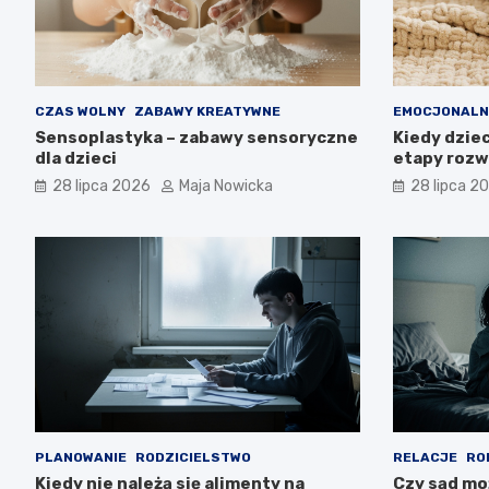
CZAS WOLNY
ZABAWY KREATYWNE
EMOCJONALN
Sensoplastyka – zabawy sensoryczne
Kiedy dzie
dla dzieci
etapy rozw
28 lipca 2026
Maja Nowicka
28 lipca 2
PLANOWANIE
RODZICIELSTWO
RELACJE
RO
Kiedy nie należą się alimenty na
Czy sąd mo