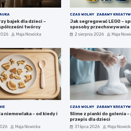
AUKA
CZAS WOLNY
ZABAWY KREATYW
zy bajek dla dzieci –
Jak segregować LEGO – sp
współcześni twórcy
sposoby przechowywania
 2026
Maja Nowicka
2 sierpnia 2026
Maja Nowi
NIE
CZAS WOLNY
ZABAWY KREATYW
la niemowlaka – od kiedy i
Slime z pianki do golenia –
przepis dla dzieci
2026
Maja Nowicka
31 lipca 2026
Maja Nowick