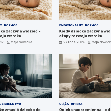
Y
ROZWÓJ
EMOCJONALNY
ROZWÓJ
cko zaczyna widzieć –
Kiedy dziecko zaczyna wid
oju wzroku
etapy rozwoju wzroku
026
Maja Nowicka
27 lipca 2026
Maja Nowic
DZICIELSTWO
CIĄŻA
OPIEKA
że zmusić dziecko do
Opieka naprzemienna – od 