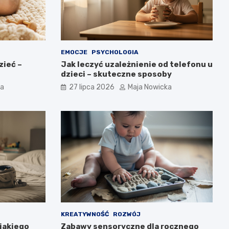
EMOCJE
PSYCHOLOGIA
zieć –
Jak leczyć uzależnienie od telefonu u
dzieci – skuteczne sposoby
ka
27 lipca 2026
Maja Nowicka
KREATYWNOŚĆ
ROZWÓJ
jakiego
Zabawy sensoryczne dla rocznego