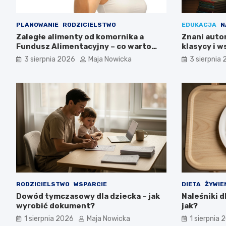
PLANOWANIE
RODZICIELSTWO
EDUKACJA
N
Zaległe alimenty od komornika a
Znani autor
Fundusz Alimentacyjny – co warto
klasycy i 
wiedzieć?
3 sierpnia 2026
Maja Nowicka
3 sierpnia
RODZICIELSTWO
WSPARCIE
DIETA
ŻYWIE
Dowód tymczasowy dla dziecka – jak
Naleśniki d
wyrobić dokument?
jak?
1 sierpnia 2026
Maja Nowicka
1 sierpnia 