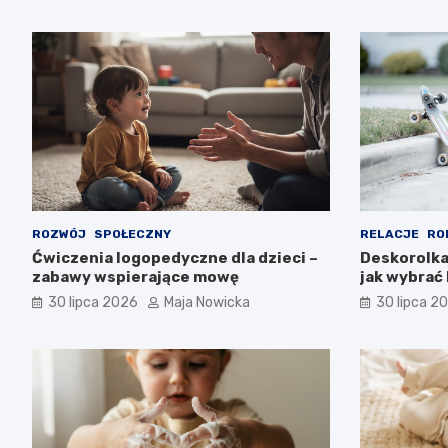
ROZWÓJ
SPOŁECZNY
RELACJE
RO
Ćwiczenia logopedyczne dla dzieci –
Deskorolka 
zabawy wspierające mowę
jak wybrać
30 lipca 2026
Maja Nowicka
30 lipca 2