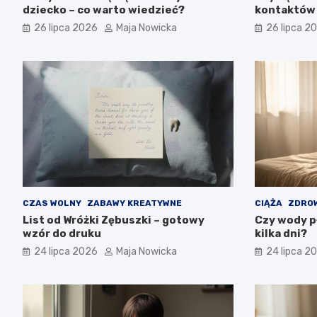
dziecko – co warto wiedzieć?
kontaktów 
26 lipca 2026
Maja Nowicka
26 lipca 2
CZAS WOLNY
ZABAWY KREATYWNE
CIĄŻA
ZDROW
List od Wróżki Zębuszki – gotowy
Czy wody p
wzór do druku
kilka dni?
24 lipca 2026
Maja Nowicka
24 lipca 2