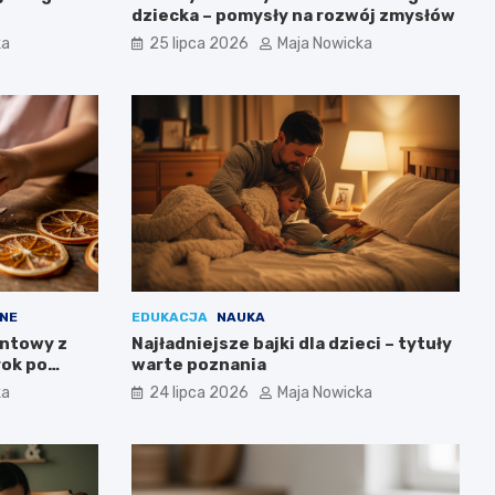
dziecka – pomysły na rozwój zmysłów
ka
25 lipca 2026
Maja Nowicka
NE
EDUKACJA
NAUKA
entowy z
Najładniejsze bajki dla dzieci – tytuły
rok po
warte poznania
ka
24 lipca 2026
Maja Nowicka