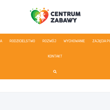
centrumzabawy.pl
IA
RODZICIELSTWO
ROZWÓJ
WYCHOWANIE
ZAJĘCIA P
KONTAKT