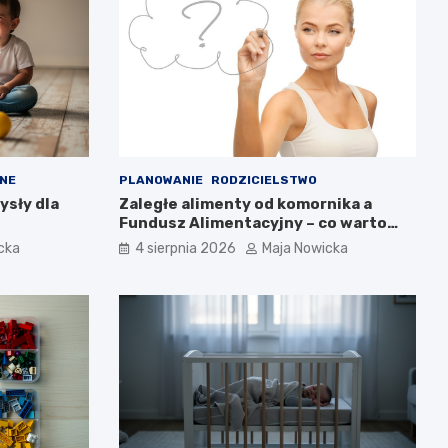
NE
PLANOWANIE
RODZICIELSTWO
ysły dla
Zaległe alimenty od komornika a
Fundusz Alimentacyjny – co warto
wiedzieć?
cka
4 sierpnia 2026
Maja Nowicka