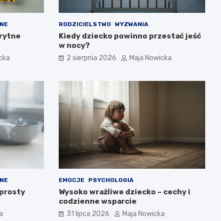
NE
RODZICIELSTWO
WYZWANIA
rytne
Kiedy dziecko powinno przestać jeść
w nocy?
cka
2 sierpnia 2026
Maja Nowicka
NE
EMOCJE
PSYCHOLOGIA
 prosty
Wysoko wrażliwe dziecko – cechy i
codzienne wsparcie
a
31 lipca 2026
Maja Nowicka