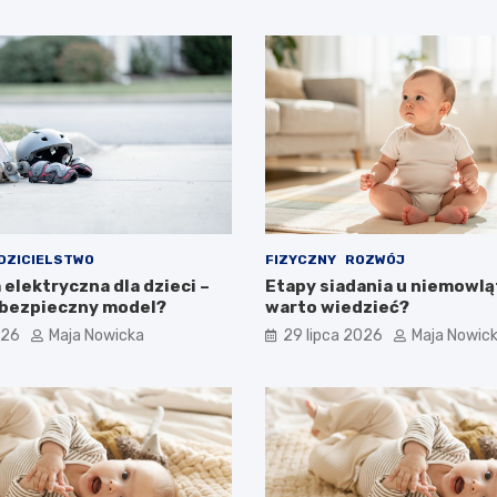
DZICIELSTWO
FIZYCZNY
ROZWÓJ
elektryczna dla dzieci –
Etapy siadania u niemowląt
 bezpieczny model?
warto wiedzieć?
026
Maja Nowicka
29 lipca 2026
Maja Nowic