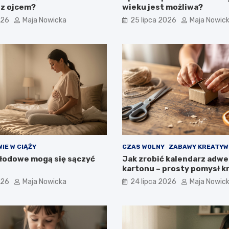
z ojcem?
wieku jest możliwa?
026
Maja Nowicka
25 lipca 2026
Maja Nowic
IE W CIĄŻY
CZAS WOLNY
ZABAWY KREATYW
łodowe mogą się sączyć
Jak zrobić kalendarz adw
kartonu – prosty pomysł k
kroku
026
Maja Nowicka
24 lipca 2026
Maja Nowic