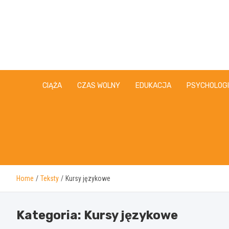
Skip
to
content
CIĄŻA
CZAS WOLNY
EDUKACJA
PSYCHOLOG
Home
Teksty
Kursy językowe
Kategoria:
Kursy językowe