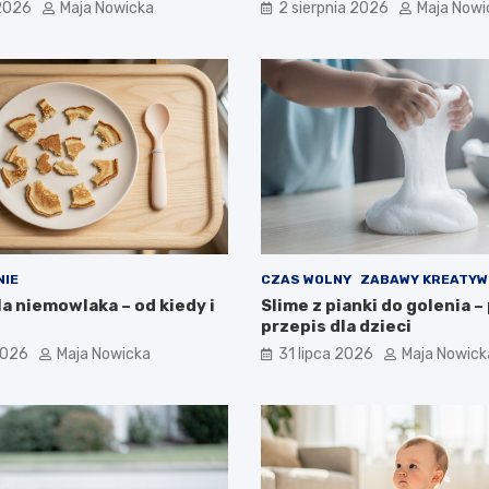
 2026
Maja Nowicka
2 sierpnia 2026
Maja Nowi
NIE
CZAS WOLNY
ZABAWY KREATYW
la niemowlaka – od kiedy i
Slime z pianki do golenia –
przepis dla dzieci
2026
Maja Nowicka
31 lipca 2026
Maja Nowick