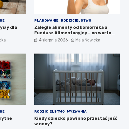
NE
PLANOWANIE
RODZICIELSTWO
ysły dla
Zaległe alimenty od komornika a
Fundusz Alimentacyjny – co warto
wiedzieć?
cka
4 sierpnia 2026
Maja Nowicka
NE
RODZICIELSTWO
WYZWANIA
rytne
Kiedy dziecko powinno przestać jeść
w nocy?