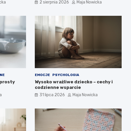
cka
2 sierpnia 2026
Maja Nowicka
NE
EMOCJE
PSYCHOLOGIA
 prosty
Wysoko wrażliwe dziecko – cechy i
codzienne wsparcie
a
31 lipca 2026
Maja Nowicka