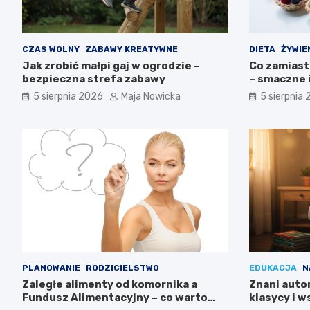
CZAS WOLNY
ZABAWY KREATYWNE
DIETA
ŻYWIE
Jak zrobić małpi gaj w ogrodzie –
Co zamiast
bezpieczna strefa zabawy
– smaczne 
5 sierpnia 2026
Maja Nowicka
5 sierpnia
PLANOWANIE
RODZICIELSTWO
EDUKACJA
N
Zaległe alimenty od komornika a
Znani autor
Fundusz Alimentacyjny – co warto
klasycy i 