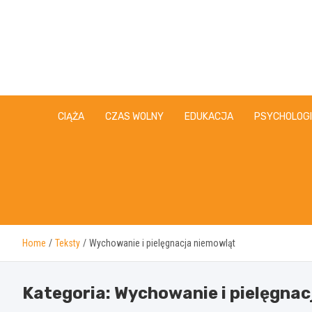
Skip
to
content
CIĄŻA
CZAS WOLNY
EDUKACJA
PSYCHOLOG
Home
Teksty
Wychowanie i pielęgnacja niemowląt
Kategoria:
Wychowanie i pielęgnac