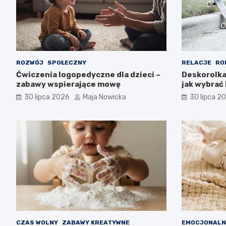
ROZWÓJ
SPOŁECZNY
RELACJE
RO
Ćwiczenia logopedyczne dla dzieci –
Deskorolka 
zabawy wspierające mowę
jak wybrać
30 lipca 2026
Maja Nowicka
30 lipca 2
CZAS WOLNY
ZABAWY KREATYWNE
EMOCJONALN