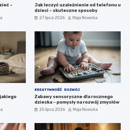
zieć –
Jak leczyć uzależnienie od telefonu u
dzieci – skuteczne sposoby
ka
27 lipca 2026
Maja Nowicka
KREATYWNOŚĆ
ROZWÓJ
jakiego
Zabawy sensoryczne dla rocznego
dziecka – pomysły na rozwój zmysłów
ka
25 lipca 2026
Maja Nowicka