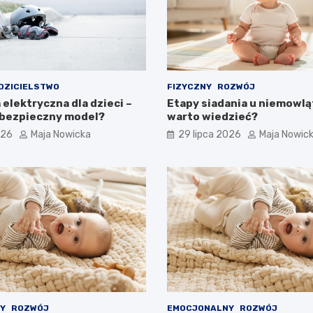
DZICIELSTWO
FIZYCZNY
ROZWÓJ
elektryczna dla dzieci –
Etapy siadania u niemowląt
 bezpieczny model?
warto wiedzieć?
026
Maja Nowicka
29 lipca 2026
Maja Nowic
Y
ROZWÓJ
EMOCJONALNY
ROZWÓJ