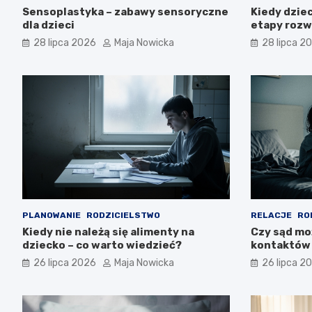
Sensoplastyka – zabawy sensoryczne
Kiedy dzie
dla dzieci
etapy rozw
28 lipca 2026
Maja Nowicka
28 lipca 2
PLANOWANIE
RODZICIELSTWO
RELACJE
RO
Kiedy nie należą się alimenty na
Czy sąd mo
dziecko – co warto wiedzieć?
kontaktów 
26 lipca 2026
Maja Nowicka
26 lipca 2