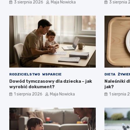
wiedzieć?
3 sierpnia 2026
Maja Nowicka
3 sierpnia
RODZICIELSTWO
WSPARCIE
DIETA
ŻYWIE
Dowód tymczasowy dla dziecka – jak
Naleśniki d
wyrobić dokument?
jak?
1 sierpnia 2026
Maja Nowicka
1 sierpnia 