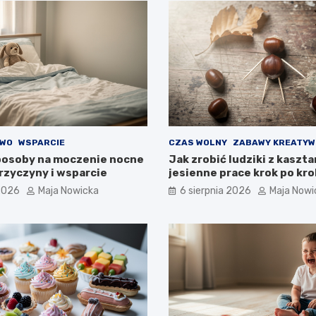
TWO
WSPARCIE
CZAS WOLNY
ZABAWY KREATYW
osoby na moczenie nocne
Jak zrobić ludziki z kaszt
przyczyny i wsparcie
jesienne prace krok po kr
 2026
Maja Nowicka
6 sierpnia 2026
Maja Nowi