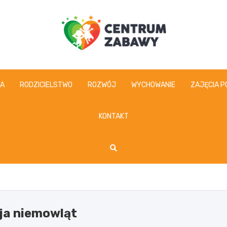
centrumzabawy.pl
IA
RODZICIELSTWO
ROZWÓJ
WYCHOWANIE
ZAJĘCIA P
KONTAKT
ja niemowląt