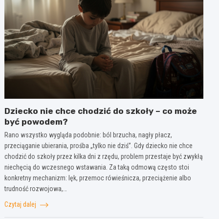
Dziecko nie chce chodzić do szkoły – co może
być powodem?
Rano wszystko wygląda podobnie: ból brzucha, nagły płacz,
przeciąganie ubierania, prośba „tylko nie dziś”. Gdy dziecko nie chce
chodzić do szkoły przez kilka dni z rzędu, problem przestaje być zwykłą
niechęcią do wczesnego wstawania. Za taką odmową często stoi
konkretny mechanizm: lęk, przemoc rówieśnicza, przeciążenie albo
trudność rozwojowa,…
Czytaj dalej