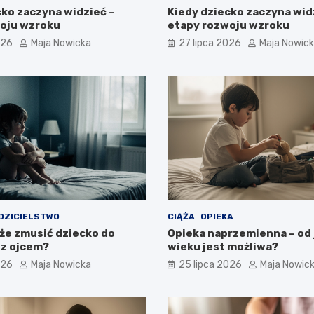
cko zaczyna widzieć –
Kiedy dziecko zaczyna wid
oju wzroku
etapy rozwoju wzroku
026
Maja Nowicka
27 lipca 2026
Maja Nowic
DZICIELSTWO
CIĄŻA
OPIEKA
że zmusić dziecko do
Opieka naprzemienna – od 
z ojcem?
wieku jest możliwa?
026
Maja Nowicka
25 lipca 2026
Maja Nowic