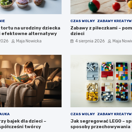
NIE
CZAS WOLNY
ZABAWY KREATYW
 tortu na urodziny dziecka
Zabawy z piłeczkami – pom
i efektowne alternatywy
dzieci
 2026
Maja Nowicka
4 sierpnia 2026
Maja Nowi
AUKA
CZAS WOLNY
ZABAWY KREATYW
zy bajek dla dzieci –
Jak segregować LEGO – sp
współcześni twórcy
sposoby przechowywania