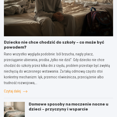
Dziecko nie chce chodzić do szkoły – co może być
powodem?
Rano wszystko wygląda podobnie: ból brzucha, nagły płacz,
przeciąganie ubierania, prośba „tylko nie dziś”. Gdy dziecko nie chce
chodzić do szkoły przez kilka dni z rzędu, problem przestaje być zwykłą
niechęcią do wczesnego wstawania. Za taką odmową często stoi
konkretny mechanizm: lęk, przemoc rówieśnicza, przeciążenie albo
trudność rozwojowa,…
Czytaj dalej
Domowe sposoby na moczenie nocne u
dzieci – przyczyny i wsparcie