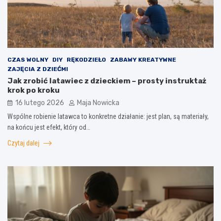
CZAS WOLNY
DIY
RĘKODZIEŁO
ZABAWY KREATYWNE
ZAJĘCIA Z DZIEĆMI
Jak zrobić latawiec z dzieckiem – prosty instruktaż
krok po kroku
16 lutego 2026
Maja Nowicka
Wspólne robienie latawca to konkretne działanie: jest plan, są materiały,
na końcu jest efekt, który od…
Czytaj dalej