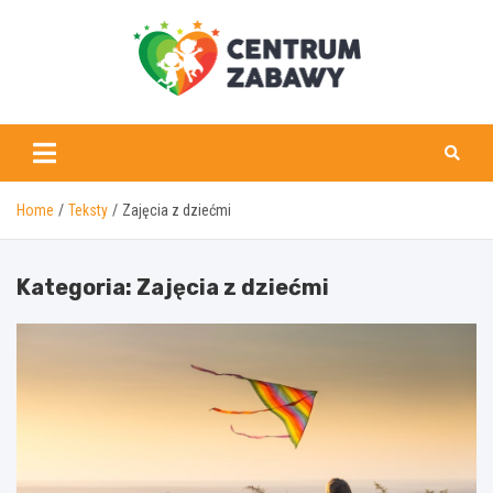
Skip
to
content
centrumzabawy.pl
Home
Teksty
Zajęcia z dziećmi
Kategoria:
Zajęcia z dziećmi