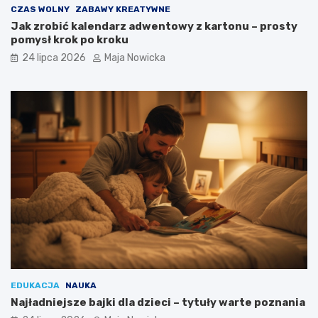
CZAS WOLNY
ZABAWY KREATYWNE
Jak zrobić kalendarz adwentowy z kartonu – prosty
pomysł krok po kroku
24 lipca 2026
Maja Nowicka
EDUKACJA
NAUKA
Najładniejsze bajki dla dzieci – tytuły warte poznania