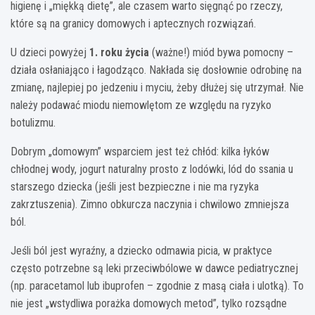
higienę i „miękką dietę”, ale czasem warto sięgnąć po rzeczy,
które są na granicy domowych i aptecznych rozwiązań.
U dzieci powyżej
1. roku życia
(ważne!) miód bywa pomocny –
działa osłaniająco i łagodząco. Nakłada się dosłownie odrobinę na
zmianę, najlepiej po jedzeniu i myciu, żeby dłużej się utrzymał. Nie
należy podawać miodu niemowlętom ze względu na ryzyko
botulizmu.
Dobrym „domowym” wsparciem jest też chłód: kilka łyków
chłodnej wody, jogurt naturalny prosto z lodówki, lód do ssania u
starszego dziecka (jeśli jest bezpieczne i nie ma ryzyka
zakrztuszenia). Zimno obkurcza naczynia i chwilowo zmniejsza
ból.
Jeśli ból jest wyraźny, a dziecko odmawia picia, w praktyce
często potrzebne są leki przeciwbólowe w dawce pediatrycznej
(np. paracetamol lub ibuprofen – zgodnie z masą ciała i ulotką). To
nie jest „wstydliwa porażka domowych metod”, tylko rozsądne