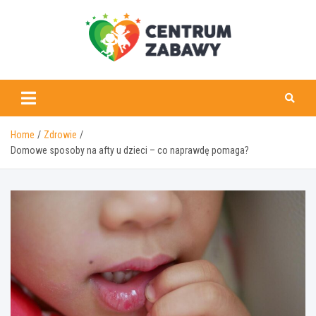
Skip
to
content
centrumzabawy.pl
Home
Zdrowie
Domowe sposoby na afty u dzieci – co naprawdę pomaga?