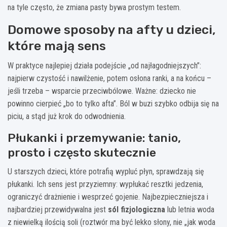
na tyle często, że zmiana pasty bywa prostym testem.
Domowe sposoby na afty u dzieci,
które mają sens
W praktyce najlepiej działa podejście „od najłagodniejszych”:
najpierw czystość i nawilżenie, potem osłona ranki, a na końcu –
jeśli trzeba – wsparcie przeciwbólowe. Ważne: dziecko nie
powinno cierpieć „bo to tylko afta”. Ból w buzi szybko odbija się na
piciu, a stąd już krok do odwodnienia.
Płukanki i przemywanie: tanio,
prosto i często skutecznie
U starszych dzieci, które potrafią wypluć płyn, sprawdzają się
płukanki. Ich sens jest przyziemny: wypłukać resztki jedzenia,
ograniczyć drażnienie i wesprzeć gojenie. Najbezpieczniejsza i
najbardziej przewidywalna jest
sól fizjologiczna
lub letnia woda
z niewielką ilością soli (roztwór ma być lekko słony, nie „jak woda