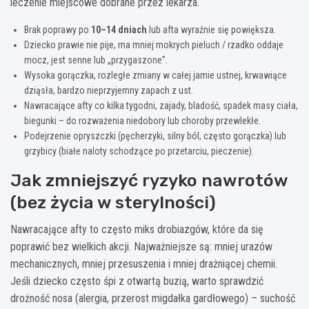
leczenie miejscowe dobrane przez lekarza.
Brak poprawy po
10–14 dniach
lub afta wyraźnie się powiększa.
Dziecko prawie nie pije, ma mniej mokrych pieluch / rzadko oddaje
mocz, jest senne lub „przygaszone”.
Wysoka gorączka, rozległe zmiany w całej jamie ustnej, krwawiące
dziąsła, bardzo nieprzyjemny zapach z ust.
Nawracające afty co kilka tygodni, zajady, bladość, spadek masy ciała,
biegunki – do rozważenia niedobory lub choroby przewlekłe.
Podejrzenie opryszczki (pęcherzyki, silny ból, często gorączka) lub
grzybicy (białe naloty schodzące po przetarciu, pieczenie).
Jak zmniejszyć ryzyko nawrotów
(bez życia w sterylności)
Nawracające afty to często miks drobiazgów, które da się
poprawić bez wielkich akcji. Najważniejsze są: mniej urazów
mechanicznych, mniej przesuszenia i mniej drażniącej chemii.
Jeśli dziecko często śpi z otwartą buzią, warto sprawdzić
drożność nosa (alergia, przerost migdałka gardłowego) – suchość