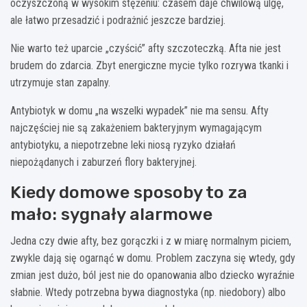
oczyszczoną w wysokim stężeniu: czasem daje chwilową ulgę,
ale łatwo przesadzić i podrażnić jeszcze bardziej.
Nie warto też uparcie „czyścić” afty szczoteczką. Afta nie jest
brudem do zdarcia. Zbyt energiczne mycie tylko rozrywa tkanki i
utrzymuje stan zapalny.
Antybiotyk w domu „na wszelki wypadek” nie ma sensu. Afty
najczęściej nie są zakażeniem bakteryjnym wymagającym
antybiotyku, a niepotrzebne leki niosą ryzyko działań
niepożądanych i zaburzeń flory bakteryjnej.
Kiedy domowe sposoby to za
mało: sygnały alarmowe
Jedna czy dwie afty, bez gorączki i z w miarę normalnym piciem,
zwykle dają się ogarnąć w domu. Problem zaczyna się wtedy, gdy
zmian jest dużo, ból jest nie do opanowania albo dziecko wyraźnie
słabnie. Wtedy potrzebna bywa diagnostyka (np. niedobory) albo