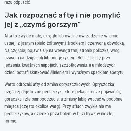
razu odpuścić.
Jak rozpoznać aftę i nie pomylić
jej z „czymś gorszym”
Afta to zwykle małe, okrągłe lub owalne owrzodzenie w jamie
ustnej, z jasnym (biało-żółtawym) środkiem i czerwoną obwódką.
Najczęściej pojawia się na wewnętrznej stronie policzka, warg,
czasem na dziąsłach lub pod językiem. Ból nasila się przy
jedzeniu, kwaśnych napojach, szczotkowaniu, a u młodszych
dzieci potrafi skutkować ślinieniem i wyraźnym spadkiem apetytu.
Warto odróżnić afty od zmian opryszczkowych. Opryszczka
częściej daje liczne pęcherzyki, które pękają, może pojawić się
gorączka i złe samopoczucie, a zmiany lubią wracać w podobne
miejsca (często okolice warg). Przy aftach zwykle nie ma
pęcherzyków, a dziecko poza bólem w buzi bywa w niezłej
formie.