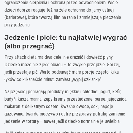
ograniczenie cierpienia i ochrona przed odwodnieniem. Wiele
dzieci dobrze reaguje też na żele ochronne do jamy ustnej
(barierowe), które tworzą film na ranie i zmniejszają pieczenie
przy jedzeniu.
Jedzenie i picie: tu najłatwiej wygrać
(albo przegrać)
Przy aftach dieta ma dwa cele: nie drażnić i dowieźć płyny.
Dziecko może nie zjeść obiadu – to zwykle przejdzie. Gorzej,
jeśli przestaje pić. Warto podsuwąć małe porcje często: kilka
łyków co kilkanaście minut, zamiast „wypij szklankę”.
Najczęściej pomagają produkty miękkie i chłodne: jogurt, kefir,
budyń, kasza manna, zupy-kremy przestudzone, puree, jajecznica,
makaron z delikatnym sosem. Kwaśne owoce, soki, napoje
gazowane, twarde pieczywo i ostre przyprawy potrafią zamienić
jedzenie w torturę – nawet jeśli dziecko normalnie je uwielbia.