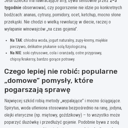
Jeśli dziecko ma nawracające afty, bywa sensowne przez
2–3
tygodnie
obserwować, czy pogorszenie nie idzie po konkretnych
bodźcach: ananas, cytrusy, pomidory, ocet, ketchup, mocno słone
przekąski. Nie chodzi o wielką rewolucję w diecie, raczej o
wyłapanie winowajców „na czas gojenia”.
Na TAK
: chłodna woda, jogurt naturalny, zupy-kremy, miękkie
pieczywo, delikatne płukanie solą fizjologiczną.
Na NIE
: soki cytrusowe, cola i oranżady, ostre przyprawy,
chipsy/krakersy, bardzo gorące potrawy.
Czego lepiej nie robić: popularne
„domowe” pomysły, które
pogarszają sprawę
Najwięcej szkód robią metody „wypalające” i mocno ściągające.
Spirytus, woda utleniona stosowana bezpośrednio na ranę, jodyna,
olejki eteryczne (np. miętowy, goździkowy) – to wszystko może
poparzyć śluzówkę i przedłużyć gojenie. Podobnie bywa z sodą