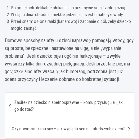
Po posiłkach: delikatne płukanie lub przemycie solą fizjologiczną.
W ciągu dnia: chłodne, miękkie jedzenie i częste małe łyki wody.
Przed snem: osłona ranki (barierowo) i zadbanie o ból, żeby dziecko
mogło zasnąć.
Domowe sposoby na afty u dzieci naprawdę pomagają wtedy, gdy
są proste, bezpieczne i nastawione na ulgę, a nie „wypalanie
problemu”. Jeśli dziecko pije i ogólnie funkcjonuje – zwykle
wystarczy kilka dni rozsądnej pielęgnacji. Jeśli przestaje pić, ma
gorączkę albo afty wracają jak bumerang, potrzebna jest już
ocena przyczyny i leczenie dobrane do konkretnej sytuacji.
Nawigacja
Zasiłek na dziecko niepełnosprawne – komu przysługuje i jak
wpisu
go dostać?
Czy noworodek ma sny – jak wygląda sen najmłodszych dzieci?