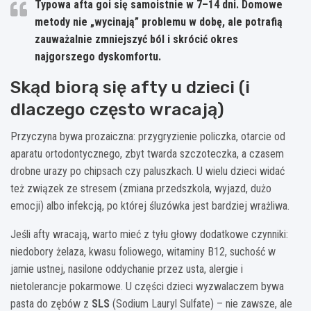
Typowa afta goi się samoistnie w
7–14 dni
. Domowe
metody nie „wycinają” problemu w dobę, ale potrafią
zauważalnie zmniejszyć ból i skrócić okres
najgorszego dyskomfortu.
Skąd biorą się afty u dzieci (i
dlaczego często wracają)
Przyczyna bywa prozaiczna: przygryzienie policzka, otarcie od
aparatu ortodontycznego, zbyt twarda szczoteczka, a czasem
drobne urazy po chipsach czy paluszkach. U wielu dzieci widać
też związek ze stresem (zmiana przedszkola, wyjazd, dużo
emocji) albo infekcją, po której śluzówka jest bardziej wrażliwa.
Jeśli afty wracają, warto mieć z tyłu głowy dodatkowe czynniki:
niedobory żelaza, kwasu foliowego, witaminy B12, suchość w
jamie ustnej, nasilone oddychanie przez usta, alergie i
nietolerancje pokarmowe. U części dzieci wyzwalaczem bywa
pasta do zębów z
SLS
(Sodium Lauryl Sulfate) – nie zawsze, ale