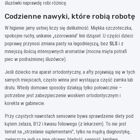
śluzówki naprawdę robi różnicę.
Codzienne nawyki, które robią robotę
W higienie jamy ustnej liczy się delikatność. Miękka szczoteczka,
spokojne ruchy, unikanie „szorowania” linii dziąseł. U części dzieci
poprawę przynosi zmiana pasty na łagodniejszą, bez
SLS
i z
mniejszą ilością intensywnych aromatów (mocna mięta potrafi
piec w podrażnionej śluzówce).
Jeśli dziecko ma aparat ortodontyczny, a afty pojawiają się w tych
samych miejscach, często winna jest wystająca część zamka lub
drutu. Wtedy domowe sposoby działają tylko połowicznie –
potrzebne jest zabezpieczenie woskiem ortodontycznym i
korekta w gabinecie.
Przy częstych nawrotach sensowne bywa sprawdzenie diety pod
kątem żelaza, B12 i kwasu foliowego (z lekarzem). To nie jest
temat na „strzelanie suplementami”, tylko na mądrą diagnostykę,
zwłaszcza jeśli są inne objawy: bladość, senność, łamliwe