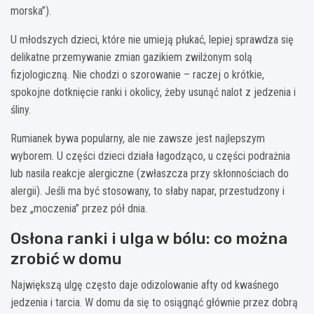
morska”).
U młodszych dzieci, które nie umieją płukać, lepiej sprawdza się
delikatne przemywanie zmian gazikiem zwilżonym solą
fizjologiczną. Nie chodzi o szorowanie – raczej o krótkie,
spokojne dotknięcie ranki i okolicy, żeby usunąć nalot z jedzenia i
śliny.
Rumianek bywa popularny, ale nie zawsze jest najlepszym
wyborem. U części dzieci działa łagodząco, u części podrażnia
lub nasila reakcje alergiczne (zwłaszcza przy skłonnościach do
alergii). Jeśli ma być stosowany, to słaby napar, przestudzony i
bez „moczenia” przez pół dnia.
Osłona ranki i ulga w bólu: co można
zrobić w domu
Największą ulgę często daje odizolowanie afty od kwaśnego
jedzenia i tarcia. W domu da się to osiągnąć głównie przez dobrą