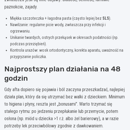
paznokcie, zajady.
Miękka szczoteczka + łagodna pasta (często lepiej bez
SLS
).
Nawilżanie: regularne picie wody, zwłaszcza przy infekcji i
ogrzewaniu.
Unikanie twardych, ostrych przekąsek w okresach podatności (np.
podczas przeziębień).
Kontrola urazów: wosk ortodontyczny, korekta aparatu, uważność na
przygryzanie policzka.
Najprostszy plan działania na 48
godzin
Gdy afta dopiero się pojawia i ból zaczyna przeszkadzać, najlepiej
działa plan, który da się utrzymać bez walki z dzieckiem. Minimum
to higiena i płyny, reszta jest „bonusami”. Warto trzymać się
stałego rytmu: po jedzeniu przepłukanie lub przemycie, potem
osłona (np. miód u dziecka >1 r.ż. albo żel barierowy), a w razie
potrzeby lek przeciwbólowy zgodnie z dawkowaniem.