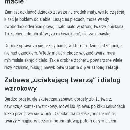
macie”
Zamiast odkładać dziecko zawsze na środek maty, warto częściej
kłaść je bokiem do siebie. Leżąc na plecach, może wtedy
swobodnie odwrócić głowę i całe ciało w stronę twarzy opiekuna.
To zachęca do obrotów „za człowiekiem”, nie za zabawką.
Dobrze sprawdza się też sytuacja, w której rodzic siedzi obok, a
nie nad dzieckiem. Wtedy maluch, chcąc widzieć twarz, musi
minimalnie skręcić ciało. Takie drobne zachęty, powtarzane wiele
razy dziennie, budują nawyk
odwracania się w stronę relacji
.
Zabawa „uciekającą twarzą” i dialog
wzrokowy
Bardzo prosta, ale skuteczna zabawa: dorosły zbliża twarz,
nawiązuje kontakt wzrokowy, mówi lub śpiewa, po kilku sekundach
lekko przesuwa się w bok. Dziecko ma szansę „poszukać” tej
twarzy – najpierw oczami, potem głową, potem całym ciałem.