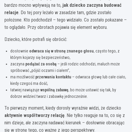
bardzo mocno wpływają na to,
jak dziecko zaczyna budować
relacje
. Do tej pory leżało w zasadzie tam, gdzie zostało
położone. Kto podchodził – tego widziało. Co zostało pokazane –
to oglądało. Przy obrotach pojawia się element wyboru.
Dziecko, które potrafi się obrócić:
dosłownie
odwraca się w stronę znanego głosu
, często tego, z
którym kojarzy się bezpieczeństwo,
zaczyna
podążać za osobą
– jeśli rodzic odchodzi, maluch może
spróbować „pójść oczami i ciałem”,
ma możliwość
przerwania kontaktu
– odwraca głowę lub całe ciało,
kiedy czegoś ma dość,
łatwiej nawiązuje
wspólną zabawę
, bo może ustawić się tak, by
dobrze widzieć twarz i zabawkę jednocześnie.
To pierwszy moment, kiedy dorosły wyraźnie widzi, że dziecko
aktywnie współtworzy relację
. Nie tylko reaguje na to, co się z
nim dzieje, ale zaczyna nadawać kierunek – dosłownie obracając
się w stronę tego, co ważne z jego perspektywy.