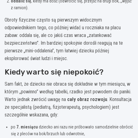
oddalić się
, kiedy ma dość (odwrócić się, przejść na drugi bok, „wyjść”
z ramion).
Obroty fizyczne często są pierwszym widocznym
odpowiednikiem tego, co później widać u roczniaka na placu
zabaw: oddala się, ale co jakiś czas wraca „zatankować
bezpieczeństwo”. Im bardziej spokojnie dorośli reagują na te
pierwsze „mini-oddalenia”, tym łatwiej dziecku później
eksplorować świat ludzi i miejsc.
Kiedy warto się niepokoić?
Sam fakt, że dziecko nie obraca się dokładnie w tym miesiącu, w
którym „powinno” według tabelki, rzadko jest powodem do paniki.
Warto jednak zwrócić uwagę na
cały obraz rozwoju
. Konsultacja
ze specjalistą (pediatrą, fizjoterapeutą, psychologiem) jest
szczególnie wskazana, gdy:
po
7. miesiącu
dziecko ani razu nie próbowało samodzielnie obrócić
się z pleców na bok/brzuch lub odwrotnie,