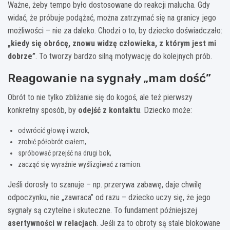
Ważne, żeby tempo było dostosowane do reakcji malucha. Gdy
widać, że próbuje podążać, można zatrzymać się na granicy jego
możliwości – nie za daleko. Chodzi o to, by dziecko doświadczało:
„kiedy się obrócę, znowu widzę człowieka, z którym jest mi
dobrze”
. To tworzy bardzo silną motywację do kolejnych prób.
Reagowanie na sygnały „mam dość”
Obrót to nie tylko zbliżanie się do kogoś, ale też pierwszy
konkretny sposób, by
odejść z kontaktu
. Dziecko może:
odwrócić głowę i wzrok,
zrobić półobrót ciałem,
spróbować przejść na drugi bok,
zacząć się wyraźnie wyślizgiwać z ramion.
Jeśli dorosły to szanuje – np. przerywa zabawę, daje chwilę
odpoczynku, nie „zawraca” od razu – dziecko uczy się, że jego
sygnały są czytelne i skuteczne. To fundament późniejszej
asertywności w relacjach
. Jeśli za to obroty są stale blokowane