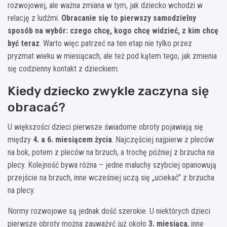
rozwojowej, ale ważna zmiana w tym, jak dziecko wchodzi w
relację z ludźmi.
Obracanie się to pierwszy samodzielny
sposób na wybór: czego chcę, kogo chcę widzieć, z kim chcę
być teraz
. Warto więc patrzeć na ten etap nie tylko przez
pryzmat wieku w miesiącach, ale też pod kątem tego, jak zmienia
się codzienny kontakt z dzieckiem.
Kiedy dziecko zwykle zaczyna się
obracać?
U większości dzieci pierwsze świadome obroty pojawiają się
między
4. a 6. miesiącem życia
. Najczęściej najpierw z pleców
na bok, potem z pleców na brzuch, a trochę później z brzucha na
plecy. Kolejność bywa różna – jedne maluchy szybciej opanowują
przejście na brzuch, inne wcześniej uczą się „uciekać” z brzucha
na plecy.
Normy rozwojowe są jednak dość szerokie. U niektórych dzieci
pierwsze obroty można zauważyć już około
3. miesiąca
, inne