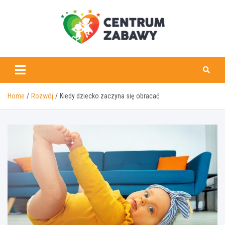
Skip
to
content
centrumzabawy.pl
Home
Rozwój
Kiedy dziecko zaczyna się obracać