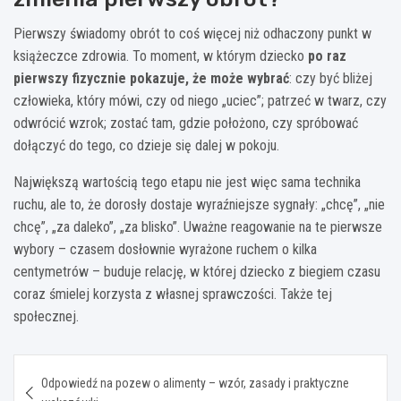
Pierwszy świadomy obrót to coś więcej niż odhaczony punkt w
książeczce zdrowia. To moment, w którym dziecko
po raz
pierwszy fizycznie pokazuje, że może wybrać
: czy być bliżej
człowieka, który mówi, czy od niego „uciec”; patrzeć w twarz, czy
odwrócić wzrok; zostać tam, gdzie położono, czy spróbować
dołączyć do tego, co dzieje się dalej w pokoju.
Największą wartością tego etapu nie jest więc sama technika
ruchu, ale to, że dorosły dostaje wyraźniejsze sygnały: „chcę”, „nie
chcę”, „za daleko”, „za blisko”. Uważne reagowanie na te pierwsze
wybory – czasem dosłownie wyrażone ruchem o kilka
centymetrów – buduje relację, w której dziecko z biegiem czasu
coraz śmielej korzysta z własnej sprawczości. Także tej
społecznej.
Nawigacja
Odpowiedź na pozew o alimenty – wzór, zasady i praktyczne
wpisu