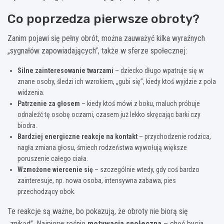
Co poprzedza pierwsze obroty?
Zanim pojawi się pełny obrót, można zauważyć kilka wyraźnych
„sygnałów zapowiadających”, także w sferze społecznej:
Silne zainteresowanie twarzami
– dziecko długo wpatruje się w
znane osoby, śledzi ich wzrokiem, „gubi się”, kiedy ktoś wyjdzie z pola
widzenia.
Patrzenie za głosem
– kiedy ktoś mówi z boku, maluch próbuje
odnaleźć tę osobę oczami, czasem już lekko skręcając barki czy
biodra.
Bardziej energiczne reakcje na kontakt
– przychodzenie rodzica,
nagła zmiana głosu, śmiech rodzeństwa wywołują większe
poruszenie całego ciała.
Wzmożone wiercenie się
– szczególnie wtedy, gdy coś bardzo
zainteresuje, np. nowa osoba, intensywna zabawa, pies
przechodzący obok.
Te reakcje są ważne, bo pokazują, że obroty nie biorą się
„znikąd”. Najpierw rośnie
motywacja społeczna
– chęć bycia