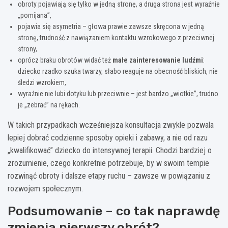
obroty pojawiają się tylko w jedną stronę, a druga strona jest wyraźnie
„pomijana”,
pojawia się asymetria – głowa prawie zawsze skręcona w jedną
stronę, trudność z nawiązaniem kontaktu wzrokowego z przeciwnej
strony,
oprócz braku obrotów widać też
małe zainteresowanie ludźmi
:
dziecko rzadko szuka twarzy, słabo reaguje na obecność bliskich, nie
śledzi wzrokiem,
wyraźnie nie lubi dotyku lub przeciwnie – jest bardzo „wiotkie”, trudno
je „zebrać” na rękach.
W takich przypadkach wcześniejsza konsultacja zwykle pozwala
lepiej dobrać codzienne sposoby opieki i zabawy, a nie od razu
„kwalifikować” dziecko do intensywnej terapii. Chodzi bardziej o
zrozumienie, czego konkretnie potrzebuje, by w swoim tempie
rozwinąć obroty i dalsze etapy ruchu – zawsze w powiązaniu z
rozwojem społecznym.
Podsumowanie – co tak naprawdę
zmienia pierwszy obrót?