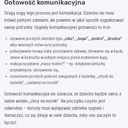
Gotowość komunikacyjna
Drugą nogą tego procesu jest komunikacja. Dziecko nie musi
mówić pełnymi zdaniami, ale powinno w jakiś sposób sygnalizować
swoje potrzeby. Sygnały komunikacyjnej gotowości to m.in.:
używanie prostych określeń typu
„siku”, „kupa”, „mokro”, „brudno”
albo własnych słów na te potrzeby,
pokazywanie mową ciała: przerywanie zabawy, chowanie się w kącik,
stanie w bezruchu w jednym miejscu przed zrobieniem kupy,
reakcja na pytanie „masz mokro?” – np. dotykanie pieluchy,
przytaknięcie, skrzywienie się,
rozumienie prostych poleceń związanych z łazienką: „chodź do
łazienki”, „siadamy na nocnik”.
Gotowość komunikacyjna nie oznacza, że dziecko będzie samo z
siebie wołało „chcę na nocnik”. Na początku często jest
odwrotnie – dorosły musi wyłapywać subtelne sygnały i
tłumaczyć, co się dzieje w ciele dziecka, żeby ono zaczęło to
łączyć.