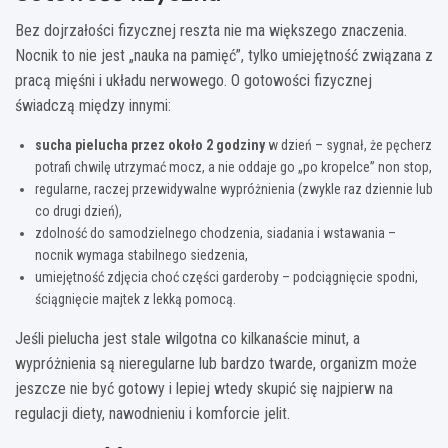
Bez dojrzałości fizycznej reszta nie ma większego znaczenia.
Nocnik to nie jest „nauka na pamięć”, tylko umiejętność związana z
pracą mięśni i układu nerwowego. O gotowości fizycznej
świadczą między innymi:
sucha pielucha przez około 2 godziny
w dzień – sygnał, że pęcherz
potrafi chwilę utrzymać mocz, a nie oddaje go „po kropelce” non stop,
regularne, raczej przewidywalne wypróżnienia (zwykle raz dziennie lub
co drugi dzień),
zdolność do samodzielnego chodzenia, siadania i wstawania –
nocnik wymaga stabilnego siedzenia,
umiejętność zdjęcia choć części garderoby – podciągnięcie spodni,
ściągnięcie majtek z lekką pomocą.
Jeśli pielucha jest stale wilgotna co kilkanaście minut, a
wypróżnienia są nieregularne lub bardzo twarde, organizm może
jeszcze nie być gotowy i lepiej wtedy skupić się najpierw na
regulacji diety, nawodnieniu i komforcie jelit.