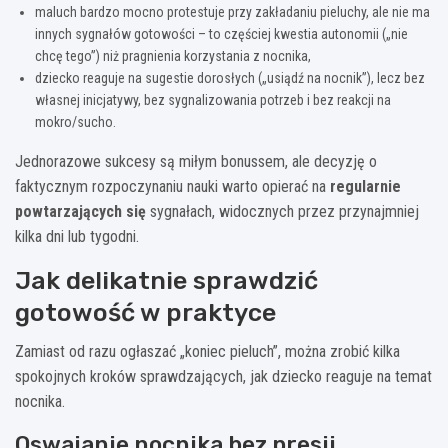
maluch bardzo mocno protestuje przy zakładaniu pieluchy, ale nie ma
innych sygnałów gotowości – to częściej kwestia autonomii („nie
chcę tego”) niż pragnienia korzystania z nocnika,
dziecko reaguje na sugestie dorosłych („usiądź na nocnik”), lecz bez
własnej inicjatywy, bez sygnalizowania potrzeb i bez reakcji na
mokro/sucho.
Jednorazowe sukcesy są miłym bonussem, ale decyzję o
faktycznym rozpoczynaniu nauki warto opierać na
regularnie
powtarzających się
sygnałach, widocznych przez przynajmniej
kilka dni lub tygodni.
Jak delikatnie sprawdzić
gotowość w praktyce
Zamiast od razu ogłaszać „koniec pieluch”, można zrobić kilka
spokojnych kroków sprawdzających, jak dziecko reaguje na temat
nocnika.
Oswajanie nocnika bez presji