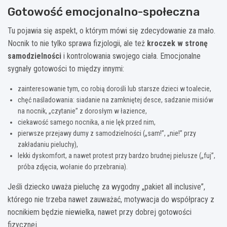
Gotowość emocjonalno-społeczna
Tu pojawia się aspekt, o którym mówi się zdecydowanie za mało.
Nocnik to nie tylko sprawa fizjologii, ale też
kroczek w stronę
samodzielności
i kontrolowania swojego ciała. Emocjonalne
sygnały gotowości to między innymi:
zainteresowanie tym, co robią dorośli lub starsze dzieci w toalecie,
chęć naśladowania: siadanie na zamkniętej desce, sadzanie misiów
na nocnik, „czytanie” z dorosłym w łazience,
ciekawość samego nocnika, a nie lęk przed nim,
pierwsze przejawy dumy z samodzielności („sam!”, „nie!” przy
zakładaniu pieluchy),
lekki dyskomfort, a nawet protest przy bardzo brudnej pielusze („fuj”,
próba zdjęcia, wołanie do przebrania).
Jeśli dziecko uważa pieluchę za wygodny „pakiet all inclusive”,
którego nie trzeba nawet zauważać, motywacja do współpracy z
nocnikiem będzie niewielka, nawet przy dobrej gotowości
fizycznej.