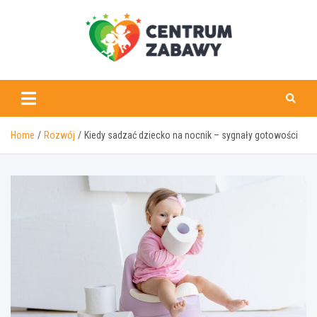
Skip
to
content
centrumzabawy.pl
Home
Rozwój
Kiedy sadzać dziecko na nocnik – sygnały gotowości