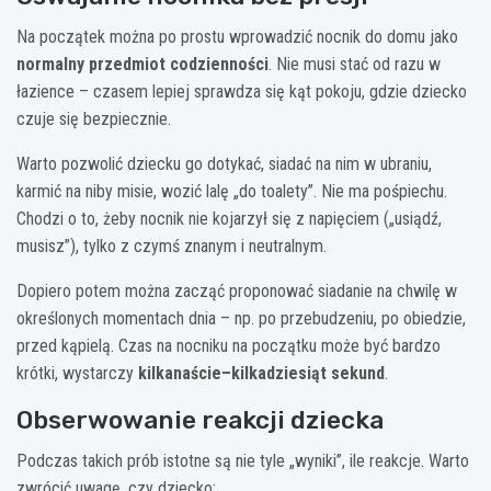
Na początek można po prostu wprowadzić nocnik do domu jako
normalny przedmiot codzienności
. Nie musi stać od razu w
łazience – czasem lepiej sprawdza się kąt pokoju, gdzie dziecko
czuje się bezpiecznie.
Warto pozwolić dziecku go dotykać, siadać na nim w ubraniu,
karmić na niby misie, wozić lalę „do toalety”. Nie ma pośpiechu.
Chodzi o to, żeby nocnik nie kojarzył się z napięciem („usiądź,
musisz”), tylko z czymś znanym i neutralnym.
Dopiero potem można zacząć proponować siadanie na chwilę w
określonych momentach dnia – np. po przebudzeniu, po obiedzie,
przed kąpielą. Czas na nocniku na początku może być bardzo
krótki, wystarczy
kilkanaście–kilkadziesiąt sekund
.
Obserwowanie reakcji dziecka
Podczas takich prób istotne są nie tyle „wyniki”, ile reakcje. Warto
zwrócić uwagę, czy dziecko: