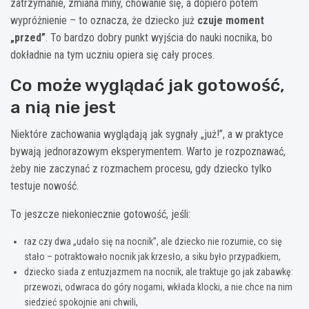
zatrzymanie, zmiana miny, chowanie się, a dopiero potem
wypróżnienie – to oznacza, że dziecko już
czuje moment
„przed”
. To bardzo dobry punkt wyjścia do nauki nocnika, bo
dokładnie na tym uczniu opiera się cały proces.
Co może wyglądać jak gotowość,
a nią nie jest
Niektóre zachowania wyglądają jak sygnały „już!”, a w praktyce
bywają jednorazowym eksperymentem. Warto je rozpoznawać,
żeby nie zaczynać z rozmachem procesu, gdy dziecko tylko
testuje nowość.
To jeszcze niekoniecznie gotowość, jeśli:
raz czy dwa „udało się na nocnik”, ale dziecko nie rozumie, co się
stało – potraktowało nocnik jak krzesło, a siku było przypadkiem,
dziecko siada z entuzjazmem na nocnik, ale traktuje go jak zabawkę:
przewozi, odwraca do góry nogami, wkłada klocki, a nie chce na nim
siedzieć spokojnie ani chwili,