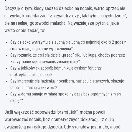
Decyzję o tym, kiedy sadzać dziecko na nocnik, warto oprzeć nie
na wieku, komentarzach z zewnątrz czy „tak było u innych dzieci”,
ale na realnej gotowości malucha. Najważniejsze pytania, jakie
warto sobie zadać, to:
Czy dziecko wytrzymuje z suchą pieluchą co najmniej około 2 godzin
i ma w miarę regularne wypróżnienia?
Czy rozumie, że coś się dzieje „przed” siku lub kupą, choćby poprzez
zatrzymanie się, chowanie, zmianę miny?
Czy w jakikolwiek sposób komunikuje dyskomfort przy
mokrej/brudnej pielusze?
Czy interesuje się łazienką, nocnikiem, naśladuje starszych, okazuje
choć minimalną ciekawość?
Czy w domu panuje w miarę spokojny czas bez ogromnych zmian i
napięć?
Jeśli większość odpowiedzi brzmi „tak”, można powoli
wprowadzać nocnik, bez dramatycznych deklaracji i z dużą
uważnością na reakcje dziecka. Gdy sygnałów jest mało, a opór