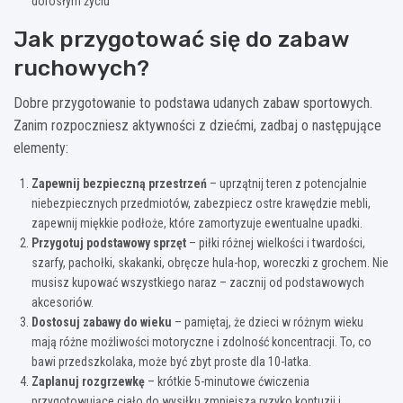
dorosłym życiu
Jak przygotować się do zabaw
ruchowych?
Dobre przygotowanie to podstawa udanych zabaw sportowych.
Zanim rozpoczniesz aktywności z dziećmi, zadbaj o następujące
elementy:
Zapewnij bezpieczną przestrzeń
– uprzątnij teren z potencjalnie
niebezpiecznych przedmiotów, zabezpiecz ostre krawędzie mebli,
zapewnij miękkie podłoże, które zamortyzuje ewentualne upadki.
Przygotuj podstawowy sprzęt
– piłki różnej wielkości i twardości,
szarfy, pachołki, skakanki, obręcze hula-hop, woreczki z grochem. Nie
musisz kupować wszystkiego naraz – zacznij od podstawowych
akcesoriów.
Dostosuj zabawy do wieku
– pamiętaj, że dzieci w różnym wieku
mają różne możliwości motoryczne i zdolność koncentracji. To, co
bawi przedszkolaka, może być zbyt proste dla 10-latka.
Zaplanuj rozgrzewkę
– krótkie 5-minutowe ćwiczenia
przygotowujące ciało do wysiłku zmniejszą ryzyko kontuzji i