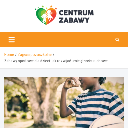
Skip
to
content
centrumzabawy.pl
Home
Zajęcia pozaszkolne
Zabawy sportowe dla dzieci: jak rozwijać umiejętności ruchowe