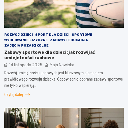
ROZWÓJ DZIECI
SPORT DLA DZIECI
SPORTOWE
WYCHOWANIE FIZYCZNE
ZABAWY I EDUKACJA
ZAJĘCIA POZASZKOLNE
Zabawy sportowe dla dzieci: jak rozwijać
umiejętności ruchowe
14 listopada 2025
Maja Nowicka
Rozwój umiejętności ruchowych jest kluczowym elementem
prawidłowego rozwoju dziecka. Odpowiednio dobrane zabawy sportowe
nie tylko wspierają…
Czytaj dalej