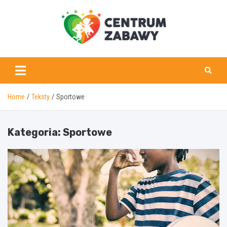
Skip
to
content
centrumzabawy.pl
Home
Teksty
Sportowe
Kategoria:
Sportowe