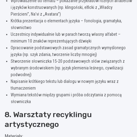
Wprowadzenie do tematu – pokazanie przykładów różnych alfabetów
i języków konstruowanych (np. klingoński, elficki z „Władcy
Pierścieni”, Na’vi z „Avatara”)
Krótka prezentacja o elementach języka – fonologia, gramatyka,
słownictwo
Uczestnicy indywidualnie lub w parach tworzą własny alfabet –
minimum 10 znaków reprezentujących dźwięki
Opracowanie podstawowych zasad gramatycznych wymyślonego
języka (np. szyk zdania, tworzenie liczby mnogiej)
Stworzenie słowniczka 15-20 podstawowych słów związanych z
wybranym środowiskiem (np. język plemienia leśnego, cywilizacji
podwodnej)
Napisanie krótkiego tekstu lub dialogu w nowym języku wraz z
tłumaczeniem
Wymiana tekstów między grupami i próba odczytania z pomocą
słowniczka
8. Warsztaty recyklingu
artystycznego
Materiały: