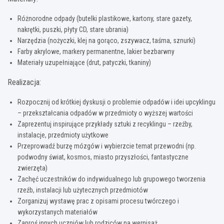
Różnorodne odpady (butelki plastikowe, kartony, stare gazety,
nakrętki, puszki, płyty CD, stare ubrania)
Narzędzia (nożyczki, klej na gorąco, zszywacz, taśma, sznurki)
Farby akrylowe, markery permanentne, lakier bezbarwny
Materiały uzupełniające (drut, patyczki, tkaniny)
Realizacja:
Rozpocznij od krótkiej dyskusji o problemie odpadów i idei upcyklingu
– przekształcania odpadów w przedmioty o wyższej wartości
Zaprezentuj inspirujące przykłady sztuki z recyklingu – rzeźby,
instalacje, przedmioty użytkowe
Przeprowadź burzę mózgów i wybierzcie temat przewodni (np.
podwodny świat, kosmos, miasto przyszłości, fantastyczne
zwierzęta)
Zachęć uczestników do indywidualnego lub grupowego tworzenia
rzeźb, instalacji lub użytecznych przedmiotów
Zorganizuj wystawę prac z opisami procesu twórczego i
wykorzystanych materiałów
Zaproś innych uczniów lub rodziców na wernisaż