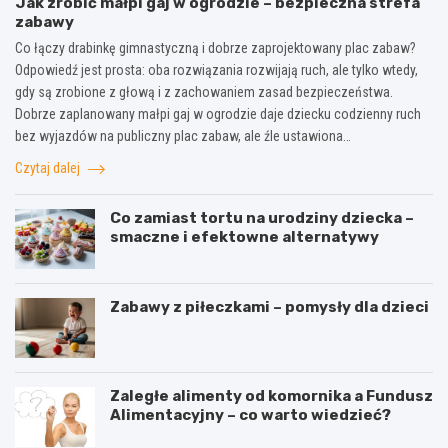
Jak zrobić małpi gaj w ogrodzie – bezpieczna strefa
zabawy
Co łączy drabinkę gimnastyczną i dobrze zaprojektowany plac zabaw?
Odpowiedź jest prosta: oba rozwiązania rozwijają ruch, ale tylko wtedy,
gdy są zrobione z głową i z zachowaniem zasad bezpieczeństwa.
Dobrze zaplanowany małpi gaj w ogrodzie daje dziecku codzienny ruch
bez wyjazdów na publiczny plac zabaw, ale źle ustawiona…
Czytaj dalej
Co zamiast tortu na urodziny dziecka –
smaczne i efektowne alternatywy
Zabawy z piłeczkami – pomysły dla dzieci
Zaległe alimenty od komornika a Fundusz
Alimentacyjny – co warto wiedzieć?