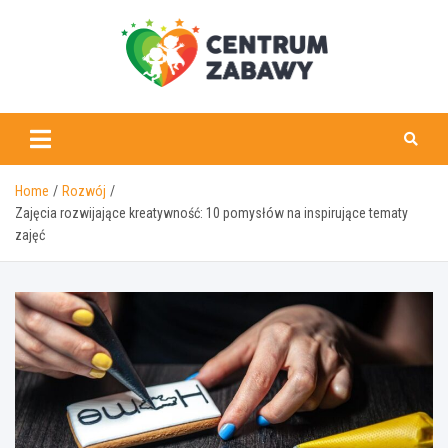
Skip
to
content
centrumzabawy.pl
Home
Rozwój
Zajęcia rozwijające kreatywność: 10 pomysłów na inspirujące tematy
zajęć