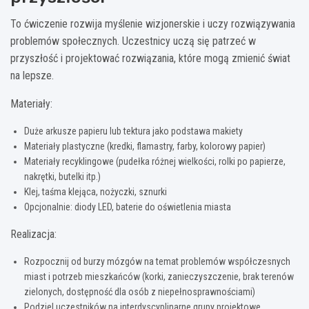
To ćwiczenie rozwija myślenie wizjonerskie i uczy rozwiązywania
problemów społecznych. Uczestnicy uczą się patrzeć w
przyszłość i projektować rozwiązania, które mogą zmienić świat
na lepsze.
Materiały:
Duże arkusze papieru lub tektura jako podstawa makiety
Materiały plastyczne (kredki, flamastry, farby, kolorowy papier)
Materiały recyklingowe (pudełka różnej wielkości, rolki po papierze,
nakrętki, butelki itp.)
Klej, taśma klejąca, nożyczki, sznurki
Opcjonalnie: diody LED, baterie do oświetlenia miasta
Realizacja:
Rozpocznij od burzy mózgów na temat problemów współczesnych
miast i potrzeb mieszkańców (korki, zanieczyszczenie, brak terenów
zielonych, dostępność dla osób z niepełnosprawnościami)
Podziel uczestników na interdyscyplinarne grupy projektowe