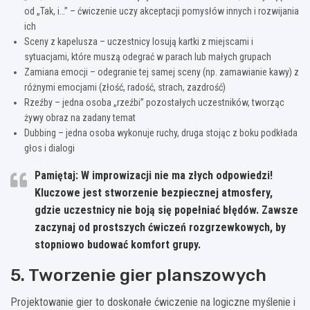
od „Tak, i…” – ćwiczenie uczy akceptacji pomysłów innych i rozwijania
ich
Sceny z kapelusza – uczestnicy losują kartki z miejscami i
sytuacjami, które muszą odegrać w parach lub małych grupach
Zamiana emocji – odegranie tej samej sceny (np. zamawianie kawy) z
różnymi emocjami (złość, radość, strach, zazdrość)
Rzeźby – jedna osoba „rzeźbi” pozostałych uczestników, tworząc
żywy obraz na zadany temat
Dubbing – jedna osoba wykonuje ruchy, druga stojąc z boku podkłada
głos i dialogi
Pamiętaj: W improwizacji nie ma złych odpowiedzi!
Kluczowe jest stworzenie bezpiecznej atmosfery,
gdzie uczestnicy nie boją się popełniać błędów. Zawsze
zaczynaj od prostszych ćwiczeń rozgrzewkowych, by
stopniowo budować komfort grupy.
5. Tworzenie gier planszowych
Projektowanie gier to doskonałe ćwiczenie na logiczne myślenie i