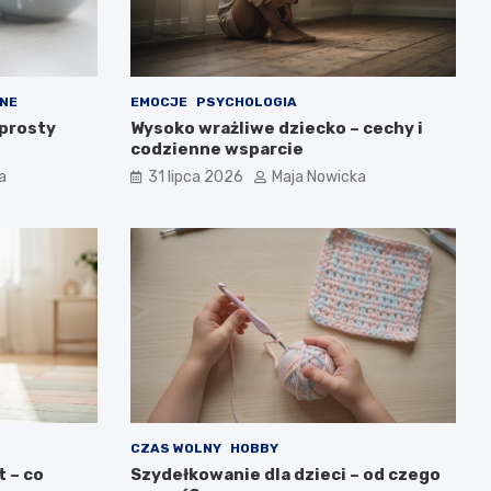
NE
EMOCJE
PSYCHOLOGIA
 prosty
Wysoko wrażliwe dziecko – cechy i
codzienne wsparcie
a
31 lipca 2026
Maja Nowicka
CZAS WOLNY
HOBBY
 – co
Szydełkowanie dla dzieci – od czego