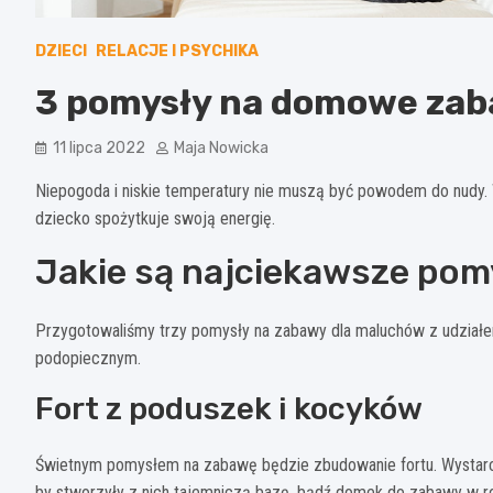
DZIECI
RELACJE I PSYCHIKA
3 pomysły na domowe zaba
11 lipca 2022
Maja Nowicka
Niepogoda i niskie temperatury nie muszą być powodem do nudy.
dziecko spożytkuje swoją energię.
Jakie są najciekawsze pomy
Przygotowaliśmy trzy pomysły na zabawy dla maluchów z udziałe
podopiecznym.
Fort z poduszek i kocyków
Świetnym pomysłem na zabawę będzie zbudowanie fortu. Wystarcz
by stworzyły z nich tajemniczą bazę, bądź domek do zabawy w rod