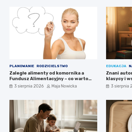
PLANOWANIE
RODZICIELSTWO
EDUKACJA
N
Zaległe alimenty od komornika a
Znani autor
Fundusz Alimentacyjny – co warto
klasycy i 
wiedzieć?
3 sierpnia 2026
Maja Nowicka
3 sierpnia