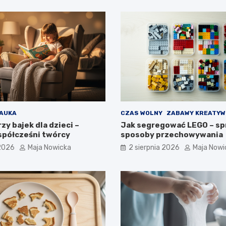
AUKA
CZAS WOLNY
ZABAWY KREATYW
zy bajek dla dzieci –
Jak segregować LEGO – sp
współcześni twórcy
sposoby przechowywania
 2026
Maja Nowicka
2 sierpnia 2026
Maja Nowi