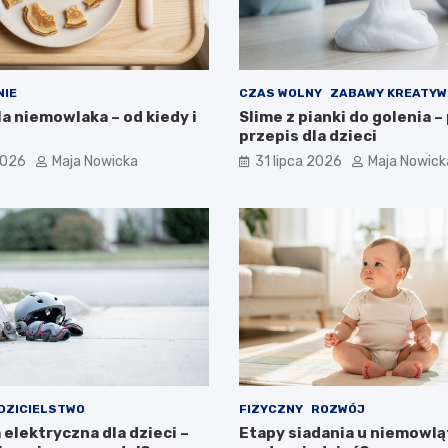
NIE
CZAS WOLNY
ZABAWY KREATYW
la niemowlaka – od kiedy i
Slime z pianki do golenia –
przepis dla dzieci
2026
Maja Nowicka
31 lipca 2026
Maja Nowick
DZICIELSTWO
FIZYCZNY
ROZWÓJ
elektryczna dla dzieci –
Etapy siadania u niemowląt