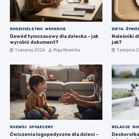
RODZICIELSTWO
WSPARCIE
DIETA
ŻYWIE
Dowód tymczasowy dla dziecka – jak
Naleśniki d
wyrobić dokument?
jak?
1 sierpnia 2026
Maja Nowicka
1 sierpnia 
ROZWÓJ
SPOŁECZNY
RELACJE
RO
Ćwiczenia logopedyczne dla dzieci –
Deskorolka 