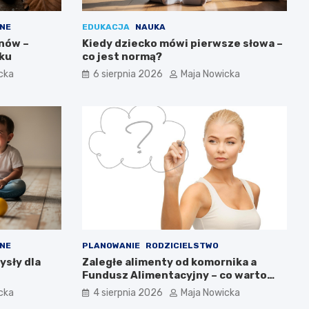
NE
EDUKACJA
NAUKA
anów –
Kiedy dziecko mówi pierwsze słowa –
oku
co jest normą?
cka
6 sierpnia 2026
Maja Nowicka
NE
PLANOWANIE
RODZICIELSTWO
ysły dla
Zaległe alimenty od komornika a
Fundusz Alimentacyjny – co warto
wiedzieć?
cka
4 sierpnia 2026
Maja Nowicka