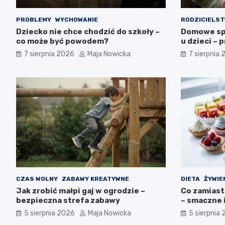
PROBLEMY
WYCHOWANIE
RODZICIELS
Dziecko nie chce chodzić do szkoły –
Domowe sp
co może być powodem?
u dzieci – 
7 sierpnia 2026
Maja Nowicka
7 sierpnia
CZAS WOLNY
ZABAWY KREATYWNE
DIETA
ŻYWIE
Jak zrobić małpi gaj w ogrodzie –
Co zamiast
bezpieczna strefa zabawy
– smaczne 
5 sierpnia 2026
Maja Nowicka
5 sierpnia