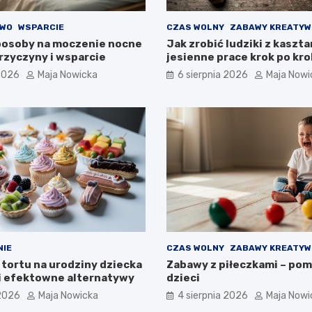
TWO
WSPARCIE
CZAS WOLNY
ZABAWY KREATYW
osoby na moczenie nocne
Jak zrobić ludziki z kaszt
przyczyny i wsparcie
jesienne prace krok po kr
 2026
Maja Nowicka
6 sierpnia 2026
Maja Nowi
NIE
CZAS WOLNY
ZABAWY KREATYW
 tortu na urodziny dziecka
Zabawy z piłeczkami – pom
i efektowne alternatywy
dzieci
 2026
Maja Nowicka
4 sierpnia 2026
Maja Nowi