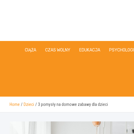
Skip
to
content
CIĄŻA
CZAS WOLNY
EDUKACJA
PSYCHOLOG
Home
Dzieci
3 pomysły na domowe zabawy dla dzieci