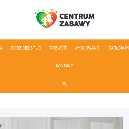
centrumzabawy.pl
IA
RODZICIELSTWO
ROZWÓJ
WYCHOWANIE
ZAJĘCIA P
KONTAKT