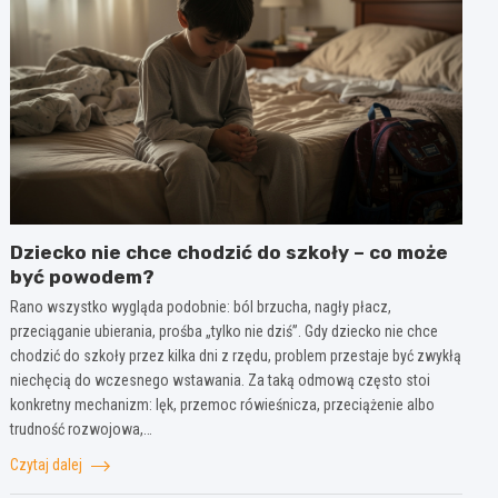
Dziecko nie chce chodzić do szkoły – co może
być powodem?
Rano wszystko wygląda podobnie: ból brzucha, nagły płacz,
przeciąganie ubierania, prośba „tylko nie dziś”. Gdy dziecko nie chce
chodzić do szkoły przez kilka dni z rzędu, problem przestaje być zwykłą
niechęcią do wczesnego wstawania. Za taką odmową często stoi
konkretny mechanizm: lęk, przemoc rówieśnicza, przeciążenie albo
trudność rozwojowa,…
Czytaj dalej