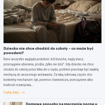
Dziecko nie chce chodzić do szkoły – co może być
powodem?
Rano wszystko wygląda podobnie: ból brzucha, nagły płacz,
przeciąganie ubierania, prośba „tylko nie dziś”. Gdy dziecko nie chce
chodzić do szkoły przez kilka dni z rzędu, problem przestaje być zwykłą
niechęcią do wczesnego wstawania. Za taką odmową często stoi
konkretny mechanizm: lęk, przemoc rówieśnicza, przeciążenie albo
trudność rozwojowa,…
Czytaj dalej
Domowe sposoby na moczenie nocne u