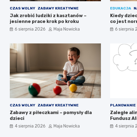
CZAS WOLNY
ZABAWY KREATYWNE
EDUKACJA
N
Jak zrobić ludziki z kasztanów –
Kiedy dzie
jesienne prace krok po kroku
co jest no
6 sierpnia 2026
Maja Nowicka
6 sierpnia
CZAS WOLNY
ZABAWY KREATYWNE
PLANOWANIE
Zabawy z piłeczkami – pomysły dla
Zaległe al
dzieci
Fundusz Al
wiedzieć?
4 sierpnia 2026
Maja Nowicka
4 sierpnia