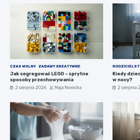
CZAS WOLNY
ZABAWY KREATYWNE
RODZICIELS
Jak segregować LEGO – sprytne
Kiedy dzie
sposoby przechowywania
w nocy?
2 sierpnia 2026
Maja Nowicka
2 sierpnia