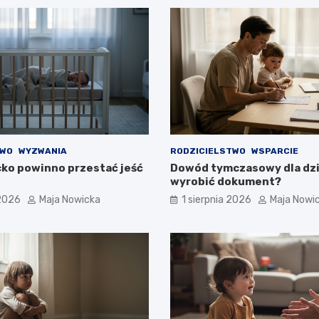
TWO
WYZWANIA
RODZICIELSTWO
WSPARCIE
cko powinno przestać jeść
Dowód tymczasowy dla dzi
wyrobić dokument?
 2026
Maja Nowicka
1 sierpnia 2026
Maja Nowi