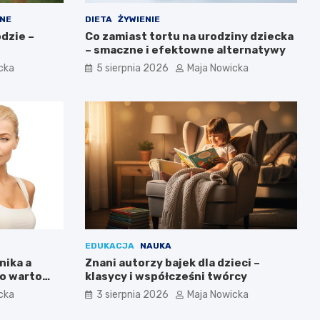
NE
DIETA
ŻYWIENIE
odzie –
Co zamiast tortu na urodziny dziecka
– smaczne i efektowne alternatywy
cka
5 sierpnia 2026
Maja Nowicka
EDUKACJA
NAUKA
nika a
Znani autorzy bajek dla dzieci –
co warto
klasycy i współcześni twórcy
cka
3 sierpnia 2026
Maja Nowicka