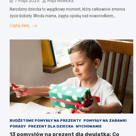
7 maja 2025
Maja Nowicka
Narodziny dziecka to wyjątkowy moment, który całkowicie zmienia
życie kobiety. Młoda mama, zajęta opieką nad noworodkiem,…
Czytaj dalej
BUDŻETOWE POMYSŁY NA PREZENTY
POMYSŁY NA ZABAWKI
PORADY
PREZENT DLA DZIECKA
WYCHOWANIE
13 pomysłów na prezent dla dwulatka: Co