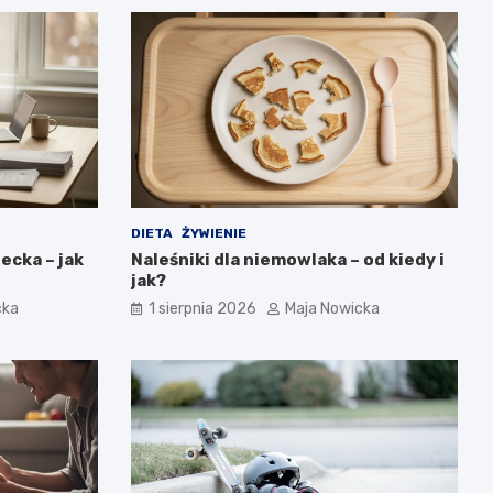
DIETA
ŻYWIENIE
ecka – jak
Naleśniki dla niemowlaka – od kiedy i
jak?
cka
1 sierpnia 2026
Maja Nowicka