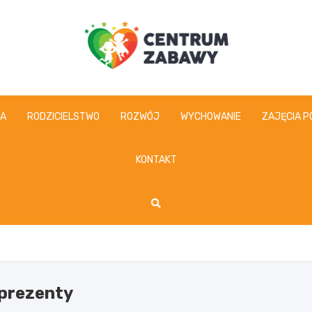
centrumzabawy.pl
IA
RODZICIELSTWO
ROZWÓJ
WYCHOWANIE
ZAJĘCIA P
KONTAKT
prezenty