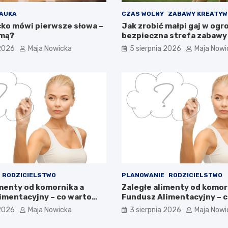
AUKA
CZAS WOLNY
ZABAWY KREATYW
cko mówi pierwsze słowa –
Jak zrobić małpi gaj w ogr
rmą?
bezpieczna strefa zabawy
 2026
Maja Nowicka
5 sierpnia 2026
Maja Nowi
RODZICIELSTWO
PLANOWANIE
RODZICIELSTWO
imenty od komornika a
Zaległe alimenty od komor
imentacyjny – co warto
Fundusz Alimentacyjny – 
wiedzieć?
 2026
Maja Nowicka
3 sierpnia 2026
Maja Nowi