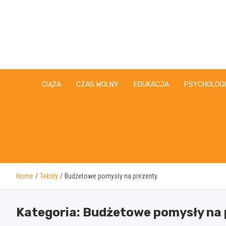
Skip
to
content
CIĄŻA
CZAS WOLNY
EDUKACJA
PSYCHOLOG
Home
Teksty
Budżetowe pomysły na prezenty
Kategoria:
Budżetowe pomysły na 