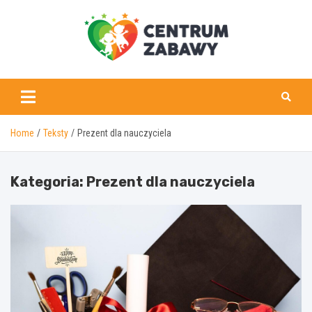
Skip
to
content
centrumzabawy.pl
Home
Teksty
Prezent dla nauczyciela
Kategoria:
Prezent dla nauczyciela