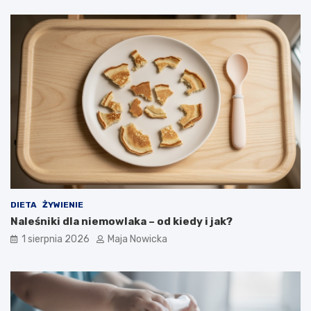
DIETA
ŻYWIENIE
Naleśniki dla niemowlaka – od kiedy i jak?
1 sierpnia 2026
Maja Nowicka