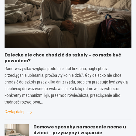
Dziecko nie chce chodzić do szkoły – co może być
powodem?
Rano wszystko wygląda podobnie: ból brzucha, nagły płacz,
przeciąganie ubierania, prośba „tylko nie dziś”. Gdy dziecko nie chce
chodzić do szkoły przez kilka dni z rzędu, problem przestaje być zwykłą
niechęcią do wczesnego wstawania. Za taką odmową często stoi
konkretny mechanizm: lęk, przemoc rówieśnicza, przeciążenie albo
trudność rozwojowa,…
Czytaj dalej
Domowe sposoby na moczenie nocne u
dzieci – przyczyny i wsparcie