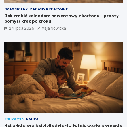
CZAS WOLNY
ZABAWY KREATYWNE
Jak zrobić kalendarz adwentowy z kartonu – prosty
pomysł krok po kroku
24 lipca 2026
Maja Nowicka
EDUKACJA
NAUKA
Najładniejsze bajki dla dzieci – tytuły warte poznania