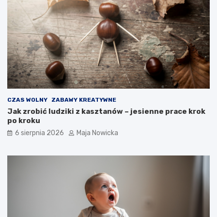
CZAS WOLNY
ZABAWY KREATYWNE
Jak zrobić ludziki z kasztanów – jesienne prace krok
po kroku
6 sierpnia 2026
Maja Nowicka