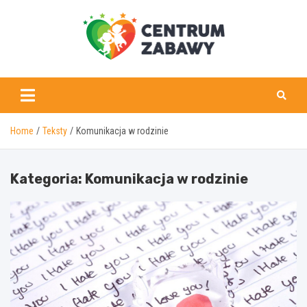
Skip
to
content
centrumzabawy.pl
Home
Teksty
Komunikacja w rodzinie
Kategoria:
Komunikacja w rodzinie