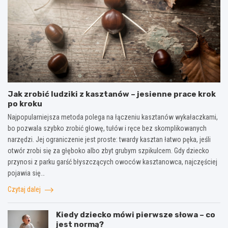
Jak zrobić ludziki z kasztanów – jesienne prace krok
po kroku
Najpopularniejsza metoda polega na łączeniu kasztanów wykałaczkami,
bo pozwala szybko zrobić głowę, tułów i ręce bez skomplikowanych
narzędzi. Jej ograniczenie jest proste: twardy kasztan łatwo pęka, jeśli
otwór zrobi się za głęboko albo zbyt grubym szpikulcem. Gdy dziecko
przynosi z parku garść błyszczących owoców kasztanowca, najczęściej
pojawia się…
Czytaj dalej
Kiedy dziecko mówi pierwsze słowa – co
jest normą?