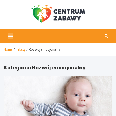
Skip
to
content
centrumzabawy.pl
Home
Teksty
Rozwój emocjonalny
Kategoria:
Rozwój emocjonalny