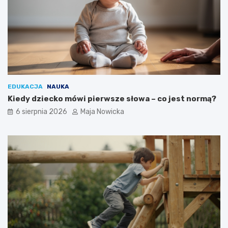
EDUKACJA
NAUKA
Kiedy dziecko mówi pierwsze słowa – co jest normą?
6 sierpnia 2026
Maja Nowicka