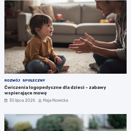
ROZWÓJ
SPOŁECZNY
Ćwiczenia logopedyczne dla dzieci – zabawy
wspierające mowę
30 lipca 2026
Maja Nowicka