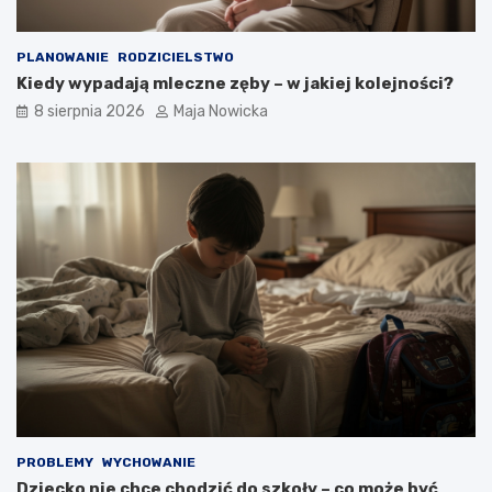
PLANOWANIE
RODZICIELSTWO
Kiedy wypadają mleczne zęby – w jakiej kolejności?
8 sierpnia 2026
Maja Nowicka
PROBLEMY
WYCHOWANIE
Dziecko nie chce chodzić do szkoły – co może być