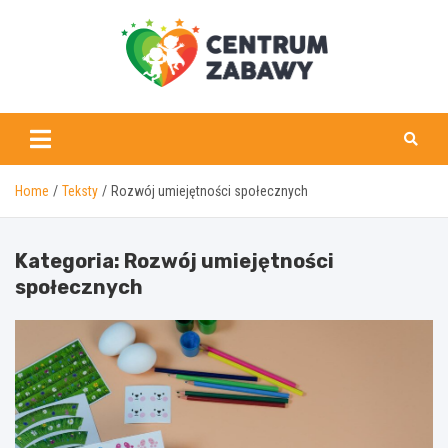
Skip
to
content
centrumzabawy.pl
Home
Teksty
Rozwój umiejętności społecznych
Kategoria:
Rozwój umiejętności
społecznych