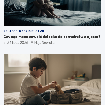
RELACJE
RODZICIELSTWO
Czy sąd może zmusić dziecko do kontaktów z ojcem?
26 lipca 2026
Maja Nowicka