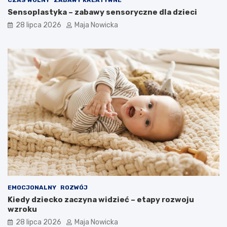
CZAS WOLNY
ZABAWY KREATYWNE
Sensoplastyka – zabawy sensoryczne dla dzieci
28 lipca 2026
Maja Nowicka
EMOCJONALNY
ROZWÓJ
Kiedy dziecko zaczyna widzieć – etapy rozwoju
wzroku
28 lipca 2026
Maja Nowicka