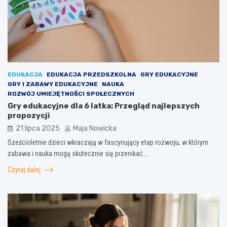
EDUKACJA
EDUKACJA PRZEDSZKOLNA
GRY EDUKACYJNE
GRY I ZABAWY EDUKACYJNE
NAUKA
ROZWÓJ UMIEJĘTNOŚCI SPOŁECZNYCH
Gry edukacyjne dla 6 latka: Przegląd najlepszych
propozycji
21 lipca 2025
Maja Nowicka
Sześcioletnie dzieci wkraczają w fascynujący etap rozwoju, w którym
zabawa i nauka mogą skutecznie się przenikać.…
Czytaj dalej