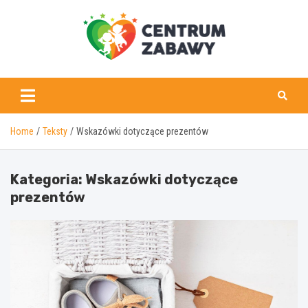
Skip
to
content
centrumzabawy.pl
Home
Teksty
Wskazówki dotyczące prezentów
Kategoria:
Wskazówki dotyczące
prezentów