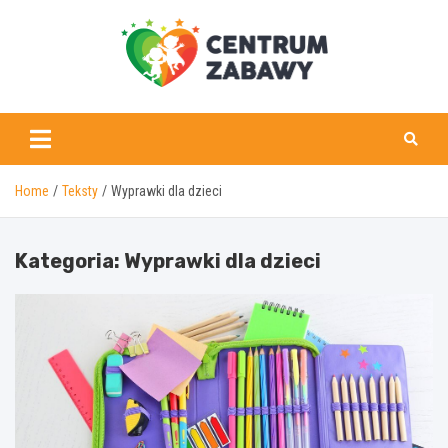
Skip
to
content
centrumzabawy.pl
Home
Teksty
Wyprawki dla dzieci
Kategoria:
Wyprawki dla dzieci