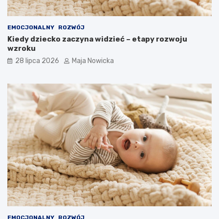
EMOCJONALNY
ROZWÓJ
Kiedy dziecko zaczyna widzieć – etapy rozwoju
wzroku
28 lipca 2026
Maja Nowicka
EMOCJONALNY
ROZWÓJ