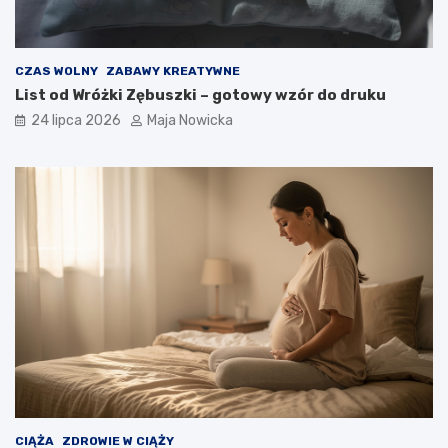
CZAS WOLNY
ZABAWY KREATYWNE
List od Wróżki Zębuszki – gotowy wzór do druku
24 lipca 2026
Maja Nowicka
CIĄŻA
ZDROWIE W CIĄŻY