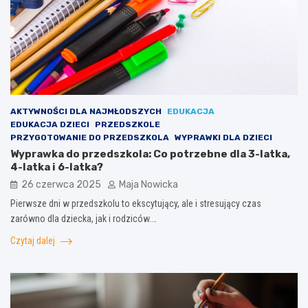
AKTYWNOŚCI DLA NAJMŁODSZYCH
EDUKACJA
EDUKACJA DZIECI
PRZEDSZKOLE
PRZYGOTOWANIE DO PRZEDSZKOLA
WYPRAWKI DLA DZIECI
Wyprawka do przedszkola: Co potrzebne dla 3-latka,
4-latka i 6-latka?
26 czerwca 2025
Maja Nowicka
Pierwsze dni w przedszkolu to ekscytujący, ale i stresujący czas
zarówno dla dziecka, jak i rodziców.…
Czytaj dalej