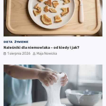
DIETA
ŻYWIENIE
Naleśniki dla niemowlaka – od kiedy i jak?
1 sierpnia 2026
Maja Nowicka