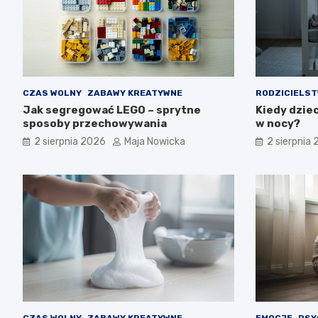
CZAS WOLNY
ZABAWY KREATYWNE
RODZICIELS
Jak segregować LEGO – sprytne
Kiedy dzie
sposoby przechowywania
w nocy?
2 sierpnia 2026
Maja Nowicka
2 sierpnia
CZAS WOLNY
ZABAWY KREATYWNE
EMOCJE
PSY