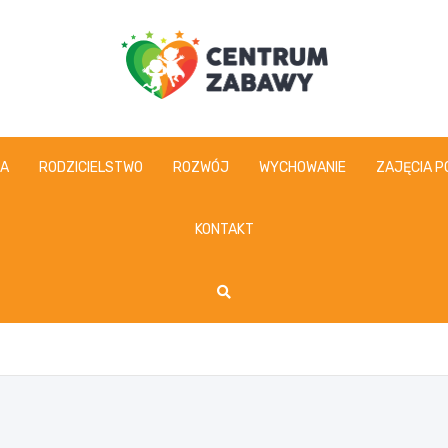
centrumzabawy.pl
IA
RODZICIELSTWO
ROZWÓJ
WYCHOWANIE
ZAJĘCIA P
KONTAKT