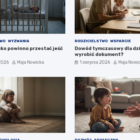
TWO
WYZWANIA
RODZICIELSTWO
WSPARCIE
cko powinno przestać jeść
Dowód tymczasowy dla dzi
wyrobić dokument?
 2026
Maja Nowicka
1 sierpnia 2026
Maja Nowi
CHOLOGIA
ROZWÓJ
SPOŁECZNY