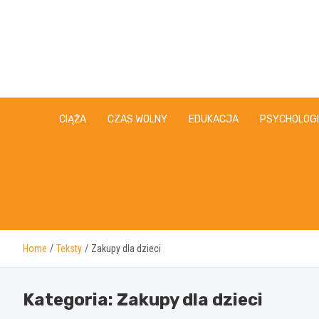
Skip
to
content
CIĄŻA
CZAS WOLNY
EDUKACJA
PSYCHOLOG
Home
Teksty
Zakupy dla dzieci
Kategoria:
Zakupy dla dzieci