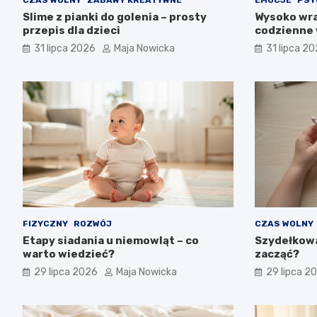
Slime z pianki do golenia – prosty
Wysoko wra
przepis dla dzieci
codzienne 
31 lipca 2026
Maja Nowicka
31 lipca 2
FIZYCZNY
ROZWÓJ
CZAS WOLNY
Etapy siadania u niemowląt – co
Szydełkowa
warto wiedzieć?
zacząć?
29 lipca 2026
Maja Nowicka
29 lipca 2