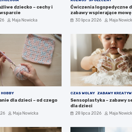
żliwe dziecko – cechy i
Ćwiczenia logopedyczne dl
wsparcie
zabawy wspierające mowę
026
Maja Nowicka
30 lipca 2026
Maja Nowic
HOBBY
CZAS WOLNY
ZABAWY KREATYW
nie dla dzieci – od czego
Sensoplastyka – zabawy s
dla dzieci
026
Maja Nowicka
28 lipca 2026
Maja Nowic