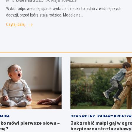
17 kwietnia 2025
Maja Nowicka
Wybór odpowiedniej spacerówki dla dziecka to jedna z ważniejszych
decyzji, przed którą stają rodzice. Modele na…
Czytaj dalej
AUKA
CZAS WOLNY
ZABAWY KREATYW
cko mówi pierwsze słowa –
Jak zrobić małpi gaj w ogr
rmą?
bezpieczna strefa zabawy