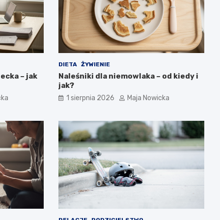
DIETA
ŻYWIENIE
ecka – jak
Naleśniki dla niemowlaka – od kiedy i
jak?
cka
1 sierpnia 2026
Maja Nowicka
RELACJE
RODZICIELSTWO