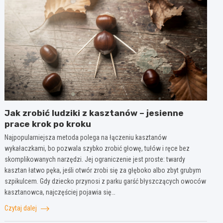
Jak zrobić ludziki z kasztanów – jesienne
prace krok po kroku
Najpopularniejsza metoda polega na łączeniu kasztanów
wykałaczkami, bo pozwala szybko zrobić głowę, tułów i ręce bez
skomplikowanych narzędzi. Jej ograniczenie jest proste: twardy
kasztan łatwo pęka, jeśli otwór zrobi się za głęboko albo zbyt grubym
szpikulcem. Gdy dziecko przynosi z parku garść błyszczących owoców
kasztanowca, najczęściej pojawia się…
Czytaj dalej