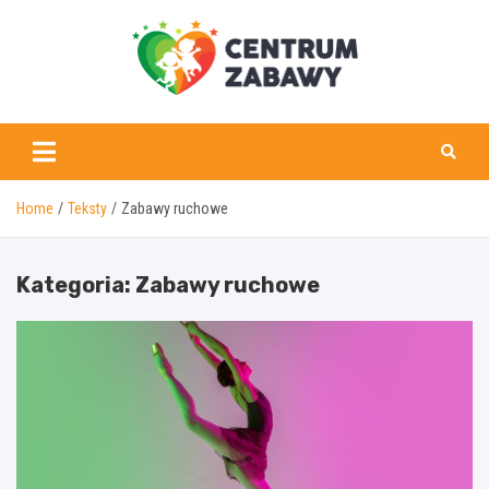
Skip
to
content
centrumzabawy.pl
Home
Teksty
Zabawy ruchowe
Kategoria:
Zabawy ruchowe