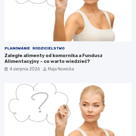
PLANOWANIE
RODZICIELSTWO
Zaległe alimenty od komornika a Fundusz
Alimentacyjny – co warto wiedzieć?
4 sierpnia 2026
Maja Nowicka