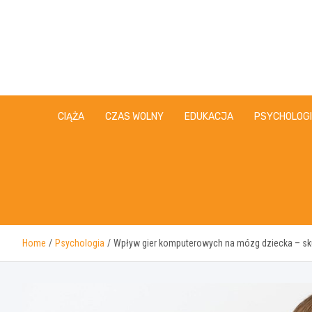
Skip
to
content
CIĄŻA
CZAS WOLNY
EDUKACJA
PSYCHOLOG
Home
Psychologia
Wpływ gier komputerowych na mózg dziecka – sk