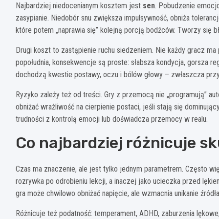
Najbardziej niedocenianym kosztem jest
sen
. Pobudzenie emocjo
zasypianie. Niedobór snu zwiększa impulsywność, obniża tolerancję
które potem „naprawia się” kolejną porcją bodźców. Tworzy się b
Drugi koszt to zastąpienie ruchu siedzeniem. Nie każdy gracz ma p
popołudnia, konsekwencje są proste: słabsza kondycja, gorsza regu
dochodzą kwestie postawy, oczu i bólów głowy – zwłaszcza przy
Ryzyko zależy też od treści. Gry z przemocą nie „programują” aut
obniżać wrażliwość na cierpienie postaci, jeśli stają się dominu
trudności z kontrolą emocji lub doświadcza przemocy w realu.
Co najbardziej różnicuje sku
Czas ma znaczenie, ale jest tylko jednym parametrem. Często wi
rozrywka po odrobieniu lekcji, a inaczej jako ucieczka przed lę
gra może chwilowo obniżać napięcie, ale wzmacnia unikanie źródł
Różnicuje też podatność: temperament, ADHD, zaburzenia lękowe,