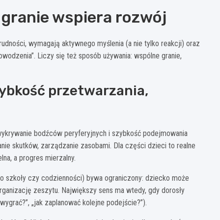
y granie wspiera rozwój
udności, wymagają aktywnego myślenia (a nie tylko reakcji) oraz
owodzenia”. Liczy się też sposób używania: wspólne granie,
ybkość przetwarzania,
, wykrywanie bodźców peryferyjnych i szybkość podejmowania
nie skutków, zarządzanie zasobami. Dla części dzieci to realne
lna, a progres mierzalny.
y do szkoły czy codzienności) bywa ograniczony: dziecko może
organizację zeszytu. Największy sens ma wtedy, gdy dorosły
ygrać?”, „jak zaplanować kolejne podejście?”).