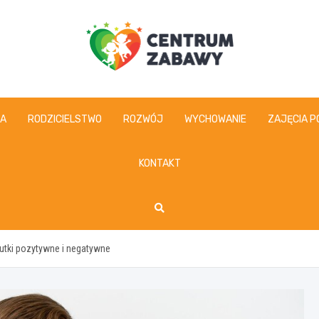
centrumzabawy.pl
IA
RODZICIELSTWO
ROZWÓJ
WYCHOWANIE
ZAJĘCIA P
KONTAKT
utki pozytywne i negatywne