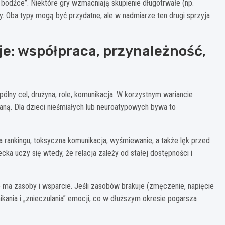
a bodźce”. Niektóre gry wzmacniają skupienie długotrwałe (np.
ły. Oba typy mogą być przydatne, ale w nadmiarze ten drugi sprzyja
e: współpraca, przynależność,
ólny cel, drużyna, role, komunikacja. W korzystnym wariancie
aną. Dla dzieci nieśmiałych lub neuroatypowych bywa to
 rankingu, toksyczna komunikacja, wyśmiewanie, a także lęk przed
ka uczy się wtedy, że relacja zależy od stałej dostępności i
cko ma zasoby i wsparcie. Jeśli zasobów brakuje (zmęczenie, napięcie
kania i „znieczulania” emocji, co w dłuższym okresie pogarsza