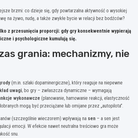
iejsze brzmi: co dzieje się, gdy powtarzalna aktywność o wysokiej
awę na żywo, nudę, a także zwykłe bycie w relacji bez bodźców?
lko z przesunięcia proporcji:
gdy gry konsekwentnie wypierają
iczne i psychologiczne kumulują się.
zas grania: mechanizmy, nie
grody
(m.in. szlaki dopaminergiczne), który reaguje na niepewne
kład uwagi
, bo gry – zwłaszcza dynamiczne – wymagają
unkcje wykonawcze
(planowanie, hamowanie reakcji, elastyczność
obranych mogą być przeciążane lub omijane przez „autopilota”.
 ekranów (szczególnie wieczorem) wpływają na
sen
– a sen jest
gulacji emocji. W efekcie nawet neutralna treściowo gra może
akość snu.