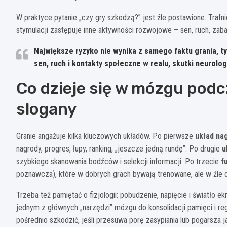
W praktyce pytanie „czy gry szkodzą?” jest źle postawione. Trafn
stymulacji zastępuje inne aktywności rozwojowe – sen, ruch, zab
Największe ryzyko nie wynika z samego faktu grania, ty
sen, ruch i kontakty społeczne w realu, skutki neurolog
Co dzieje się w mózgu podc
slogany
Granie angażuje kilka kluczowych układów. Po pierwsze
układ na
nagrody, progres, łupy, ranking, „jeszcze jedną rundę”. Po drugie
u
szybkiego skanowania bodźców i selekcji informacji. Po trzecie
f
poznawcza), które w dobrych grach bywają trenowane, ale w źle d
Trzeba też pamiętać o fizjologii: pobudzenie, napięcie i światło
jednym z głównych „narzędzi” mózgu do konsolidacji pamięci i re
pośrednio szkodzić, jeśli przesuwa porę zasypiania lub pogarsza j