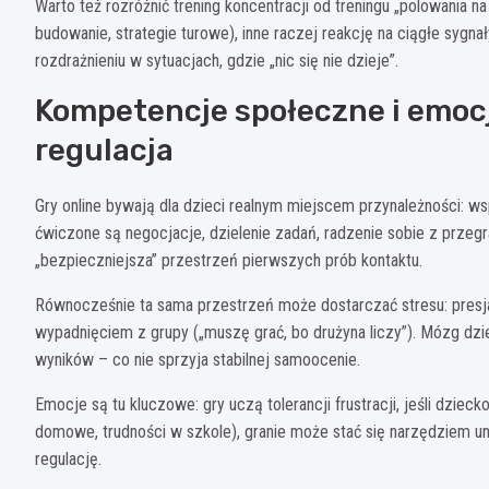
Warto też rozróżnić trening koncentracji od treningu „polowania n
budowanie, strategie turowe), inne raczej reakcję na ciągłe sygna
rozdrażnieniu w sytuacjach, gdzie „nic się nie dzieje”.
Kompetencje społeczne i emocj
regulacja
Gry online bywają dla dzieci realnym miejscem przynależności: wsp
ćwiczone są negocjacje, dzielenie zadań, radzenie sobie z przegr
„bezpieczniejsza” przestrzeń pierwszych prób kontaktu.
Równocześnie ta sama przestrzeń może dostarczać stresu: presja
wypadnięciem z grupy („muszę grać, bo drużyna liczy”). Mózg dziec
wyników – co nie sprzyja stabilnej samoocenie.
Emocje są tu kluczowe: gry uczą tolerancji frustracji, jeśli dzie
domowe, trudności w szkole), granie może stać się narzędziem uni
regulację.