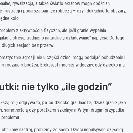
nalne, rywalizacja, a także światło ekranów mogą opóźniać
 frustracji i pogarsza pamięć roboczą – czyli dokładnie te obszary,
łędne koło.
roblem z aktywnością fizyczną, ale jeśli granie wypełnia
lacja stresu, trudniej o naturalne „rozładowanie” napięcia. Do tego
 długich sesjach bez przerw.
omatycznie agresji, ale u części dzieci mogą podbijać pobudzenie i
jącym rodzajem bodźca. Efekt jest mocniej widoczny, gdy dziecko ma
tki: nie tylko „ile godzin”
ększą rolę odgrywa to,
po co
dziecko gra. Inaczej działa granie jako
kiem, samotnością czy porażkami szkolnymi. W tym drugim przypadku
a problemu.
 obniżony nastrój, problemy ze snem. Dzieci impulsywne częściej