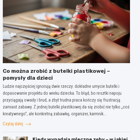
Co można zrobić z butelki plastikowej –
pomysły dla dzieci
Ludzie najczęściej ignorują dwie rzeczy: dokładne umycie butelki i
dopasowanie projektu do wieku dziecka. To błąd, bo resztki napoju
przyciągają owady i brud, a zbyt trudna praca kończy się frustracją
zamiast zabawy. Z jednej butelki plastikowej da się zrobić nie tylko „coś
kreatywnego”, ale konkretną zabawkę, organizer, karmnik…
Czytaj dalej
Kiedy wypadają mleczne zęby – w jakiej