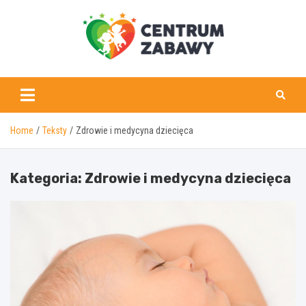
Skip
to
content
centrumzabawy.pl
Home
Teksty
Zdrowie i medycyna dziecięca
Kategoria:
Zdrowie i medycyna dziecięca