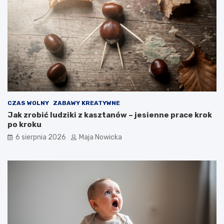
CZAS WOLNY
ZABAWY KREATYWNE
Jak zrobić ludziki z kasztanów – jesienne prace krok
po kroku
6 sierpnia 2026
Maja Nowicka