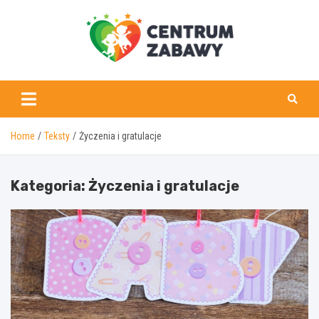
Skip
to
content
centrumzabawy.pl
Home
Teksty
Życzenia i gratulacje
Kategoria:
Życzenia i gratulacje