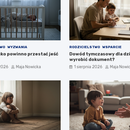
TWO
WYZWANIA
RODZICIELSTWO
WSPARCIE
cko powinno przestać jeść
Dowód tymczasowy dla dzi
wyrobić dokument?
 2026
Maja Nowicka
1 sierpnia 2026
Maja Nowi