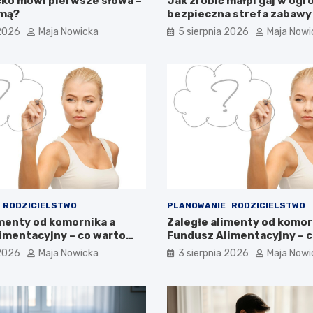
cko mówi pierwsze słowa –
Jak zrobić małpi gaj w ogr
rmą?
bezpieczna strefa zabawy
 2026
Maja Nowicka
5 sierpnia 2026
Maja Nowi
RODZICIELSTWO
PLANOWANIE
RODZICIELSTWO
imenty od komornika a
Zaległe alimenty od komor
imentacyjny – co warto
Fundusz Alimentacyjny – 
wiedzieć?
 2026
Maja Nowicka
3 sierpnia 2026
Maja Nowi