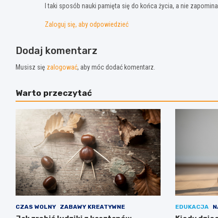
I taki sposób nauki pamięta się do końca życia, a nie zapomi
Zaloguj się, aby odpowiedzieć
Dodaj komentarz
Musisz się
zalogować
, aby móc dodać komentarz.
Warto przeczytać
CZAS WOLNY
ZABAWY KREATYWNE
EDUKACJA
N