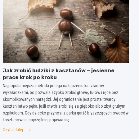
Jak zrobić ludziki z kasztanów – jesienne
prace krok po kroku
Najpopularniejsza metoda polega na łączeniu kasztanów
wykałaczkami, bo pozwala szybko zrobić głowę, tułów i ręce bez
skomplikowanych narzędzi. Jej ograniczenie jest proste: twardy
kasztan łatwo pęka, jeśli otwór zrobi się za głęboko albo zbyt grubym
szpikulcem. Gdy dziecko przynosi z parku garść błyszczących owoców
kasztanowca, najczęściej pojawia się…
Czytaj dalej