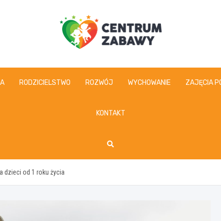
centrumzabawy.pl
IA
RODZICIELSTWO
ROZWÓJ
WYCHOWANIE
ZAJĘCIA P
KONTAKT
dzieci od 1 roku życia