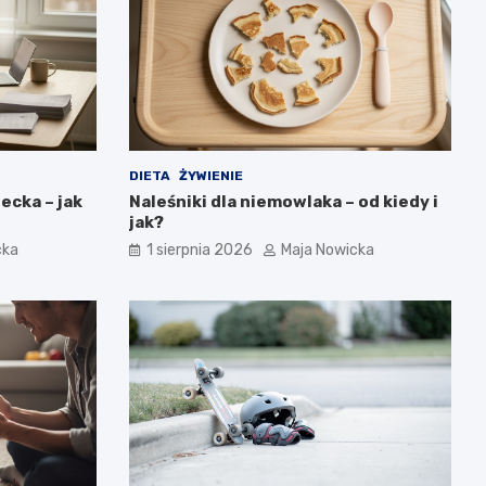
DIETA
ŻYWIENIE
ecka – jak
Naleśniki dla niemowlaka – od kiedy i
jak?
cka
1 sierpnia 2026
Maja Nowicka