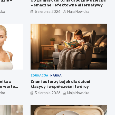
odzie –
Co zamiast tortu na urodziny dziecka
– smaczne i efektowne alternatywy
cka
5 sierpnia 2026
Maja Nowicka
EDUKACJA
NAUKA
nika a
Znani autorzy bajek dla dzieci –
co warto
klasycy i współcześni twórcy
cka
3 sierpnia 2026
Maja Nowicka