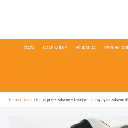
Skip
to
content
CIĄŻA
CZAS WOLNY
EDUKACJA
PSYCHOLOG
Home
Dzieci
Nauka przez zabawę – kreatywne pomysły na zabawę dla 