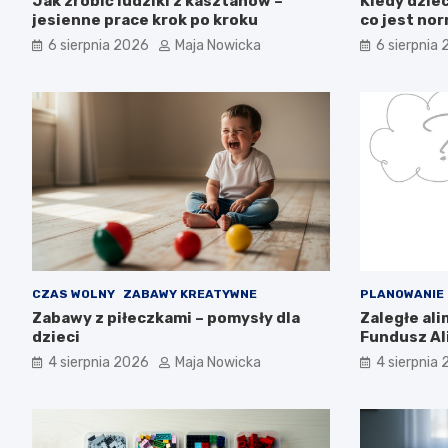
Jak zrobić ludziki z kasztanów –
Kiedy dzie
jesienne prace krok po kroku
co jest no
6 sierpnia 2026
Maja Nowicka
6 sierpnia
CZAS WOLNY
ZABAWY KREATYWNE
PLANOWANIE
Zabawy z piłeczkami – pomysły dla
Zaległe al
dzieci
Fundusz Al
wiedzieć?
4 sierpnia 2026
Maja Nowicka
4 sierpnia