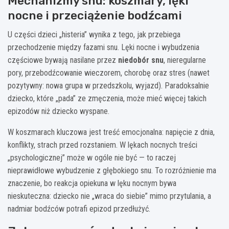
Mechanizmy snu: koszmary, lęki
nocne i przeciążenie bodźcami
U części dzieci „histeria” wynika z tego, jak przebiega
przechodzenie między fazami snu. Lęki nocne i wybudzenia
częściowe bywają nasilane przez
niedobór snu
, nieregularne
pory, przebodźcowanie wieczorem, chorobę oraz stres (nawet
pozytywny: nowa grupa w przedszkolu, wyjazd). Paradoksalnie
dziecko, które „pada” ze zmęczenia, może mieć więcej takich
epizodów niż dziecko wyspane.
W koszmarach kluczowa jest treść emocjonalna: napięcie z dnia,
konflikty, strach przed rozstaniem. W lękach nocnych treści
„psychologicznej” może w ogóle nie być — to raczej
nieprawidłowe wybudzenie z głębokiego snu. To rozróżnienie ma
znaczenie, bo reakcja opiekuna w lęku nocnym bywa
nieskuteczna: dziecko nie „wraca do siebie” mimo przytulania, a
nadmiar bodźców potrafi epizod przedłużyć.