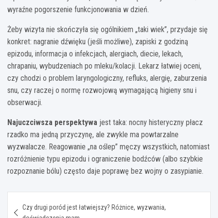
wyraźne pogorszenie funkcjonowania w dzień.
Żeby wizyta nie skończyła się ogólnikiem „taki wiek”, przydaje się
konkret: nagranie dźwięku (jeśli możliwe), zapiski z godziną
epizodu, informacja o infekcjach, alergiach, diecie, lekach,
chrapaniu, wybudzeniach po mleku/kolacji. Lekarz łatwiej oceni,
czy chodzi o problem laryngologiczny, refluks, alergię, zaburzenia
snu, czy raczej o normę rozwojową wymagającą higieny snu i
obserwacji.
Najuczciwsza perspektywa
jest taka: nocny histeryczny płacz
rzadko ma jedną przyczynę, ale zwykle ma powtarzalne
wyzwalacze. Reagowanie „na oślep” męczy wszystkich, natomiast
rozróżnienie typu epizodu i ograniczenie bodźców (albo szybkie
rozpoznanie bólu) często daje poprawę bez wojny o zasypianie.
Nawigacja
Czy drugi poród jest łatwiejszy? Różnice, wyzwania,
wpisu
doświadczenia mam