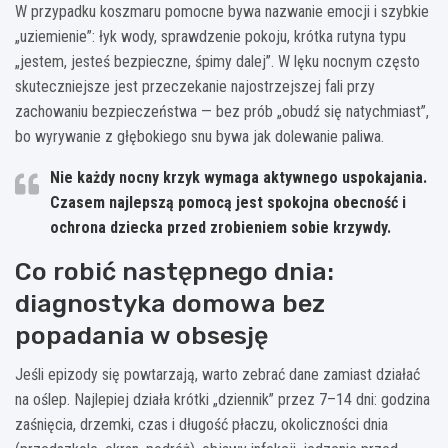
W przypadku koszmaru pomocne bywa nazwanie emocji i szybkie
„uziemienie”: łyk wody, sprawdzenie pokoju, krótka rutyna typu
„jestem, jesteś bezpieczne, śpimy dalej”. W lęku nocnym często
skuteczniejsze jest przeczekanie najostrzejszej fali przy
zachowaniu bezpieczeństwa — bez prób „obudź się natychmiast”,
bo wyrywanie z głębokiego snu bywa jak dolewanie paliwa.
Nie każdy nocny krzyk wymaga aktywnego uspokajania.
Czasem najlepszą pomocą jest spokojna obecność i
ochrona dziecka przed zrobieniem sobie krzywdy.
Co robić następnego dnia:
diagnostyka domowa bez
popadania w obsesję
Jeśli epizody się powtarzają, warto zebrać dane zamiast działać
na oślep. Najlepiej działa krótki „dziennik” przez 7–14 dni: godzina
zaśnięcia, drzemki, czas i długość płaczu, okoliczności dnia