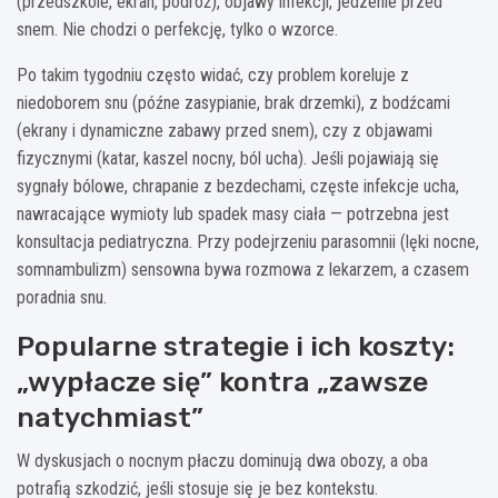
(przedszkole, ekran, podróż), objawy infekcji, jedzenie przed
snem. Nie chodzi o perfekcję, tylko o wzorce.
Po takim tygodniu często widać, czy problem koreluje z
niedoborem snu (późne zasypianie, brak drzemki), z bodźcami
(ekrany i dynamiczne zabawy przed snem), czy z objawami
fizycznymi (katar, kaszel nocny, ból ucha). Jeśli pojawiają się
sygnały bólowe, chrapanie z bezdechami, częste infekcje ucha,
nawracające wymioty lub spadek masy ciała — potrzebna jest
konsultacja pediatryczna. Przy podejrzeniu parasomnii (lęki nocne,
somnambulizm) sensowna bywa rozmowa z lekarzem, a czasem
poradnia snu.
Popularne strategie i ich koszty:
„wypłacze się” kontra „zawsze
natychmiast”
W dyskusjach o nocnym płaczu dominują dwa obozy, a oba
potrafią szkodzić, jeśli stosuje się je bez kontekstu.