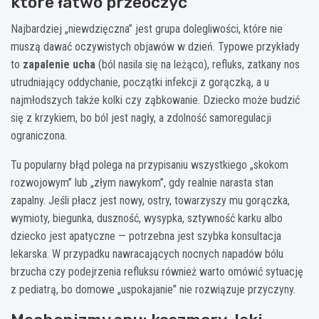
które łatwo przeoczyć
Najbardziej „niewdzięczna” jest grupa dolegliwości, które nie
muszą dawać oczywistych objawów w dzień. Typowe przykłady
to
zapalenie ucha
(ból nasila się na leżąco), refluks, zatkany nos
utrudniający oddychanie, początki infekcji z gorączką, a u
najmłodszych także kolki czy ząbkowanie. Dziecko może budzić
się z krzykiem, bo ból jest nagły, a zdolność samoregulacji
ograniczona.
Tu popularny błąd polega na przypisaniu wszystkiego „skokom
rozwojowym” lub „złym nawykom”, gdy realnie narasta stan
zapalny. Jeśli płacz jest nowy, ostry, towarzyszy mu gorączka,
wymioty, biegunka, duszność, wysypka, sztywność karku albo
dziecko jest apatyczne — potrzebna jest szybka konsultacja
lekarska. W przypadku nawracających nocnych napadów bólu
brzucha czy podejrzenia refluksu również warto omówić sytuację
z pediatrą, bo domowe „uspokajanie” nie rozwiązuje przyczyny.