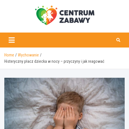
Skip
to
content
centrumzabawy.pl
Home
Wychowanie
Histeryczny płacz dziecka w nocy – przyczyny i jak reagować