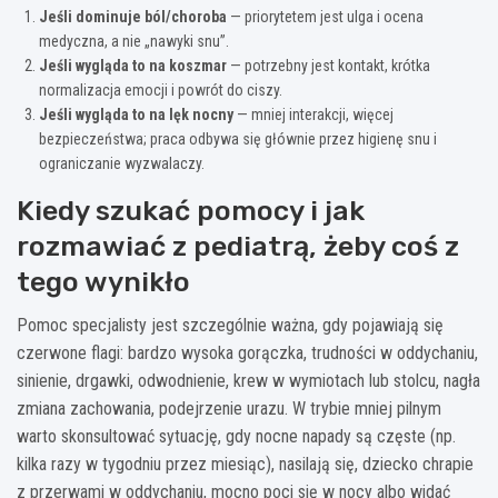
Jeśli dominuje ból/choroba
— priorytetem jest ulga i ocena
medyczna, a nie „nawyki snu”.
Jeśli wygląda to na koszmar
— potrzebny jest kontakt, krótka
normalizacja emocji i powrót do ciszy.
Jeśli wygląda to na lęk nocny
— mniej interakcji, więcej
bezpieczeństwa; praca odbywa się głównie przez higienę snu i
ograniczanie wyzwalaczy.
Kiedy szukać pomocy i jak
rozmawiać z pediatrą, żeby coś z
tego wynikło
Pomoc specjalisty jest szczególnie ważna, gdy pojawiają się
czerwone flagi: bardzo wysoka gorączka, trudności w oddychaniu,
sinienie, drgawki, odwodnienie, krew w wymiotach lub stolcu, nagła
zmiana zachowania, podejrzenie urazu. W trybie mniej pilnym
warto skonsultować sytuację, gdy nocne napady są częste (np.
kilka razy w tygodniu przez miesiąc), nasilają się, dziecko chrapie
z przerwami w oddychaniu, mocno poci się w nocy albo widać