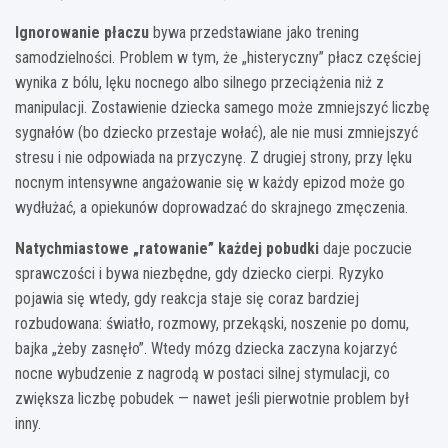
Ignorowanie płaczu
bywa przedstawiane jako trening
samodzielności. Problem w tym, że „histeryczny” płacz częściej
wynika z bólu, lęku nocnego albo silnego przeciążenia niż z
manipulacji. Zostawienie dziecka samego może zmniejszyć liczbę
sygnałów (bo dziecko przestaje wołać), ale nie musi zmniejszyć
stresu i nie odpowiada na przyczynę. Z drugiej strony, przy lęku
nocnym intensywne angażowanie się w każdy epizod może go
wydłużać, a opiekunów doprowadzać do skrajnego zmęczenia.
Natychmiastowe „ratowanie” każdej pobudki
daje poczucie
sprawczości i bywa niezbędne, gdy dziecko cierpi. Ryzyko
pojawia się wtedy, gdy reakcja staje się coraz bardziej
rozbudowana: światło, rozmowy, przekąski, noszenie po domu,
bajka „żeby zasnęło”. Wtedy mózg dziecka zaczyna kojarzyć
nocne wybudzenie z nagrodą w postaci silnej stymulacji, co
zwiększa liczbę pobudek — nawet jeśli pierwotnie problem był
inny.