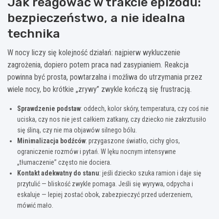
Jak reagować w trakcie epizodu:
bezpieczeństwo, a nie idealna
technika
W nocy liczy się kolejność działań: najpierw wykluczenie
zagrożenia, dopiero potem praca nad zasypianiem. Reakcja
powinna być prosta, powtarzalna i możliwa do utrzymania przez
wiele nocy, bo krótkie „zrywy” zwykle kończą się frustracją.
Sprawdzenie podstaw
: oddech, kolor skóry, temperatura, czy coś nie
uciska, czy nos nie jest całkiem zatkany, czy dziecko nie zakrztusiło
się śliną, czy nie ma objawów silnego bólu.
Minimalizacja bodźców
: przygaszone światło, cichy głos,
ograniczenie rozmów i pytań. W lęku nocnym intensywne
„tłumaczenie” często nie dociera.
Kontakt adekwatny do stanu
: jeśli dziecko szuka ramion i daje się
przytulić — bliskość zwykle pomaga. Jeśli się wyrywa, odpycha i
eskaluje — lepiej zostać obok, zabezpieczyć przed uderzeniem,
mówić mało.