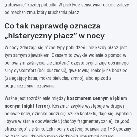
„ratowanie” każdej pobudki. W praktyce sensowna reakcja zależy
od mechanizmu, który uruchamia płacz.
Co tak naprawdę oznacza
„histeryczny płacz” w nocy
W nocy zdarzają się różne typy pobudzeń i nie każdy płacz jest
tym samym zjawiskiem. Czasem to zwykłe wołanie o pomoc w
ponownym zaśnięciu, ale „histeria” często sygnalizuje coś innego:
silny dyskomfort (ból, duszność), gwałtowną reakcję na bodziec
(zalegający katar, mokra pielucha, zimno), albo epizod z
pogranicza snu i czuwania.
Ważne jest rozróżnienie między
koszmarem sennym
a
lękiem
nocnym (night terror)
. Koszmar zwykle występuje w drugiej
połowie nocy, dziecko budzi się, szuka kontaktu, daje się uspokoić
i bywa w stanie opowiedzieć (choćby fragmentarycznie), że „coś
strasznego” się śniło. Lęk nocny częściej pojawia się 1–3 godziny
po zaśnięciu: dziecko może siedzieć z otwartymi oczami,