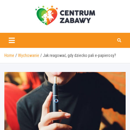
Skip
to
content
centrumzabawy.pl
Home
Wychowanie
Jak reagować, gdy dziecko pali e-papierosy?