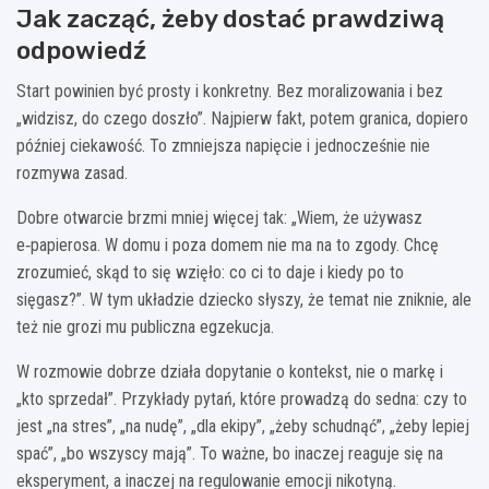
Jak zacząć, żeby dostać prawdziwą
odpowiedź
Start powinien być prosty i konkretny. Bez moralizowania i bez
„widzisz, do czego doszło”. Najpierw fakt, potem granica, dopiero
później ciekawość. To zmniejsza napięcie i jednocześnie nie
rozmywa zasad.
Dobre otwarcie brzmi mniej więcej tak: „Wiem, że używasz
e‑papierosa. W domu i poza domem nie ma na to zgody. Chcę
zrozumieć, skąd to się wzięło: co ci to daje i kiedy po to
sięgasz?”. W tym układzie dziecko słyszy, że temat nie zniknie, ale
też nie grozi mu publiczna egzekucja.
W rozmowie dobrze działa dopytanie o kontekst, nie o markę i
„kto sprzedał”. Przykłady pytań, które prowadzą do sedna: czy to
jest „na stres”, „na nudę”, „dla ekipy”, „żeby schudnąć”, „żeby lepiej
spać”, „bo wszyscy mają”. To ważne, bo inaczej reaguje się na
eksperyment, a inaczej na regulowanie emocji nikotyną.