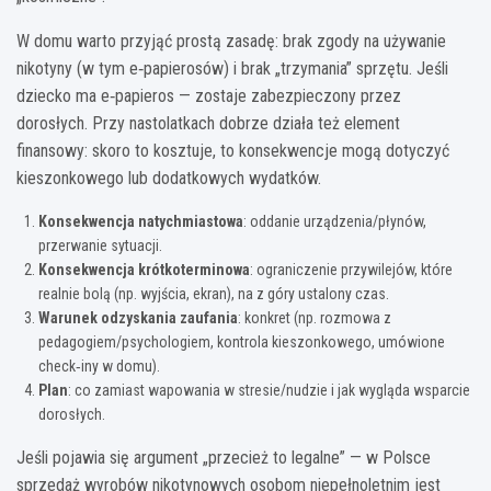
W domu warto przyjąć prostą zasadę: brak zgody na używanie
nikotyny (w tym e‑papierosów) i brak „trzymania” sprzętu. Jeśli
dziecko ma e‑papieros — zostaje zabezpieczony przez
dorosłych. Przy nastolatkach dobrze działa też element
finansowy: skoro to kosztuje, to konsekwencje mogą dotyczyć
kieszonkowego lub dodatkowych wydatków.
Konsekwencja natychmiastowa
: oddanie urządzenia/płynów,
przerwanie sytuacji.
Konsekwencja krótkoterminowa
: ograniczenie przywilejów, które
realnie bolą (np. wyjścia, ekran), na z góry ustalony czas.
Warunek odzyskania zaufania
: konkret (np. rozmowa z
pedagogiem/psychologiem, kontrola kieszonkowego, umówione
check‑iny w domu).
Plan
: co zamiast wapowania w stresie/nudzie i jak wygląda wsparcie
dorosłych.
Jeśli pojawia się argument „przecież to legalne” — w Polsce
sprzedaż wyrobów nikotynowych osobom niepełnoletnim jest