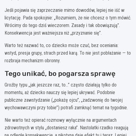
Jeśli pojawia się zaprzeczanie mimo dowodów, lepiej nie iść w
licytację. Pada spokojnie: „Rozumiem, że nie chcesz o tym mówić.
Wrócimy do tego dziś wieczorem. Zasady i tak obowiązują”.
Konsekwencja jest ważniejsza niż „przyznanie się”.
Warto też nazwać to, co dziecko może czuć, bez oceniania:
wstyd, presja grupy, strach przed karą. To nie jest pobłażanie — to
rozbraja mechanizm obronny.
Tego unikać, bo pogarsza sprawę
Groźby typu „jak jeszcze raz, to…” często działają tylko do
momentu, aż dziecko nauczy się lepiej ukrywać. Podobnie
publiczne zawstydzanie („pokażę ojcu”, „zadzwonię do twojej
wychowawczyni przy tobie”) potrafi zamknąć temat na tygodnie.
Nie warto też opierać rozmowy wyłącznie na argumentach
zdrowotnych w stylu „dostaniesz raka”. Nastolatki rzadko reagują
na odległe konsekwencje, a nikotyna daje efekt tu i teraz. Lepiej