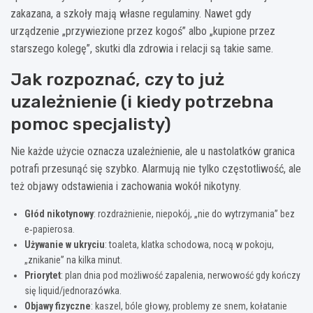
zakazana, a szkoły mają własne regulaminy. Nawet gdy
urządzenie „przywiezione przez kogoś” albo „kupione przez
starszego kolegę”, skutki dla zdrowia i relacji są takie same.
Jak rozpoznać, czy to już
uzależnienie (i kiedy potrzebna
pomoc specjalisty)
Nie każde użycie oznacza uzależnienie, ale u nastolatków granica
potrafi przesunąć się szybko. Alarmują nie tylko częstotliwość, ale
też objawy odstawienia i zachowania wokół nikotyny.
Głód nikotynowy
: rozdrażnienie, niepokój, „nie do wytrzymania” bez
e‑papierosa.
Używanie w ukryciu
: toaleta, klatka schodowa, nocą w pokoju,
„znikanie” na kilka minut.
Priorytet
: plan dnia pod możliwość zapalenia, nerwowość gdy kończy
się liquid/jednorazówka.
Objawy fizyczne
: kaszel, bóle głowy, problemy ze snem, kołatanie