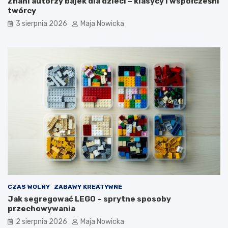
Znani autorzy bajek dla dzieci – klasycy i współcześni
twórcy
3 sierpnia 2026
Maja Nowicka
CZAS WOLNY
ZABAWY KREATYWNE
Jak segregować LEGO – sprytne sposoby
przechowywania
2 sierpnia 2026
Maja Nowicka