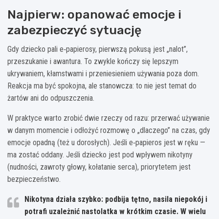
Najpierw: opanować emocje i
zabezpieczyć sytuację
Gdy dziecko pali e‑papierosy, pierwszą pokusą jest „nalot”,
przeszukanie i awantura. To zwykle kończy się lepszym
ukrywaniem, kłamstwami i przeniesieniem używania poza dom.
Reakcja ma być spokojna, ale stanowcza: to nie jest temat do
żartów ani do odpuszczenia.
W praktyce warto zrobić dwie rzeczy od razu: przerwać używanie
w danym momencie i odłożyć rozmowę o „dlaczego” na czas, gdy
emocje opadną (też u dorosłych). Jeśli e‑papieros jest w ręku —
ma zostać oddany. Jeśli dziecko jest pod wpływem nikotyny
(nudności, zawroty głowy, kołatanie serca), priorytetem jest
bezpieczeństwo.
Nikotyna działa szybko: podbija tętno, nasila niepokój i
potrafi uzależnić nastolatka w krótkim czasie. W wielu