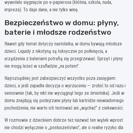
wywołało sięgnięcie po e‑papierosa (kłótnia, szkoła, nuda,
impreza). To daje dane, a nie tylko winę.
Bezpieczeństwo w domu: płyny,
baterie i młodsze rodzeństwo
Nawet gdy temat dotyczy nastolatka, w domu bywają młodsze
dzieci. Liquidy z nikotyną są toksyczne po połknięciu, a
urządzenia z bateriami potrafią się przegrzewać. Sprzęt i płyny
nie mogą leżeć w szufladzie „na potem”.
Najrozsądniej jest zabezpieczyć wszystko poza zasięgiem
dzieci, a jeśli zapadła decyzja o wyrzuceniu — zrobić to od razu i
sensownie (tak, by nikt nie wyciągnął tego ze śmietnika). Jeśli w
domu znajdują się podejrzane płyny lub kartridże niewiadomego
pochodzenia, nie warto ich testować ani „wąchać” z ciekawości.
W rozmowie z dzieckiem dobrze też nazwać ten wątek wprost:
nie chodzi wyłącznie o „posłuszeństwo”, ale o realne ryzyko dla