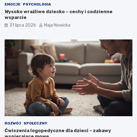
EMOCJE
PSYCHOLOGIA
Wysoko wrażliwe dziecko – cechy i codzienne
wsparcie
31 lipca 2026
Maja Nowicka
ROZWÓJ
SPOŁECZNY
Ćwiczenia logopedyczne dla dzieci – zabawy
wspierające mowę