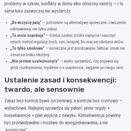
problemy w szkole, konflikty w domu albo obniżony nastrój — i tu
sama kara zazwyczaj nie wystarczy.
„Bo wszyscy palą”
— potrzebne są alternatywy społeczne i ćwiczenie
odmawiania, nie tylko zakaz.
„To mnie uspokaja”
— trzeba szukać źródła napięcia i nauczyć
innych metod regulacji (ruch, sen, terapia), bo inaczej nikotyna wróci.
„To tylko smakowe”
— konieczne jest prostowanie faktów: smak nie
oznacza braku nikotyny.
„Nie jestem uzależniony/a”
— warto sprawdzić, czy pojawia się
głód, rozdrażnienie, myślenie o e‑papierosie, sięganie po niego rano.
Ustalenie zasad i konsekwencji:
twardo, ale sensownie
Zakaz bez kontroli bywa życzeniowy, a kontrola bez rozmowy —
wybuchowa. Najlepiej sprawdza się pakiet: jasne reguły +
konsekwencje + plan wyjścia z nawyku. Konsekwencje powinny
być przewidywalne i możliwe do wyegzekwowania, a nie
„kosmiczne”.