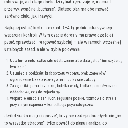
robi swoje, a do tego dochodzi rytuał: ręce zajęte, moment
przerwy, wspólne „buchanie”. Dlatego plan ma obejmować
zarówno ciało, jak i nawyki.
Najlepiej ustalić krótki horyzont:
2–4 tygodnie
intensywnego
wsparcia i kontroli. W tym czasie dorosły ma prawo częściej
pytać, sprawdzać i reagować szybciej — ale w ramach wcześniej
ustalonych zasad, a nie w trybie polowania.
Ustalenie celu
: całkowite odstawienie albo data „stop” (im szybciej,
tym lepiej).
Usunięcie bodźców
: brak sprzętu w domu, brak „zapasów”,
ograniczenie kieszonkowego na impulsywne zakupy.
Zastępniki
: guma bez cukru, butelka wody, krótki spacer, ćwiczenia
oddechowe, coś do zajęcia rąk.
Wsparcie emocji
: sen, ruch, regularne posiłki, rozmowa o stresie;
przy silnym napięciu — konsultacja psychologiczna.
Jeśli dziecko ma „dni gorsze”, liczy się reakcja dorosłych: nie „no
to wszystko stracone”, tylko powrót do planu i analiza, co